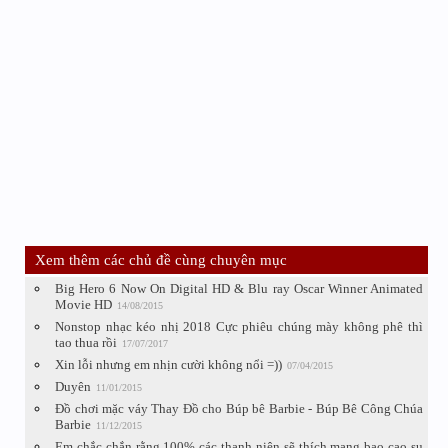
Xem thêm các chủ đề cùng chuyên mục
Big Hero 6 Now On Digital HD & Blu ray Oscar Winner Animated
Movie HD
14/08/2015
Nonstop nhạc kéo nhị 2018 Cực phiêu chúng mày không phê thì
tao thua rồi
17/07/2017
Xin lỗi nhưng em nhịn cười không nổi =))
07/04/2015
Duyên
11/01/2015
Đồ chơi mặc váy Thay Đồ cho Búp bê Barbie - Búp Bê Công Chúa
Barbie
11/12/2015
Em chắc chắn rằng 100% các thanh niên sẽ thích mang bao cao su