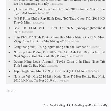
sau khi xem xong clip này .
16/07/2016
[Download Phim] Đứa Con Của Thời Tiết 2019 - Anime Nhật Chiếu
Rạp CAM Nosub
14/10/2019
[MP4] Phim Chiếu Rạp Hành Động Toà Tháp Chọc Trời 2018 HD
Thuyết Minh
30/09/2018
Best Of EDM #11 | Best Of NCS (NocopyrightSounds)
2016
14/03/2016
Liên Khúc Trữ Tình Tuyển Chọn Hay Nhất - Những Ca Khúc Nhạc
Vàng Chọn Lọc Buồn Nhẹ Nhàng 2016
20/06/2016
Căng thẳng Việt - Trung, người nông dân phải làm sao?
14/05/2014
Nonstop Đậu Phộng Trôi 2022 Chỉ Cần Anh Đến Đây Là Anh Sẽ
Ngất Ngây - Dành Tặng AE Bay Phòng Nhé
02/08/2021
Dương Hồng Loan [Album] - Tuyển Chọn Liên Khúc Nhạc Trữ
Tình Song Ca Hay Nhất
07/08/2015
Top 5 Nightcore Mùa Hè Này | Heartbeat (OUT NOW!)
02/04/2014
Nonstop Việt Mix 2016 Liên Khúc Nhạc Trẻ Hot Remix Hay Nhất
2016 LK Nhạc Trẻ Hot 2016 #1
11/08/2016
31/5/16
(Bạn cần phải đăng nhập hoặc đăng ký để viết bài ở đây)