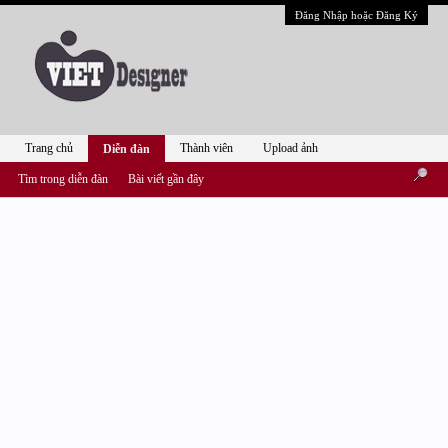
Đăng Nhập hoặc Đăng Ký
Trang chủ
Thành viên
Upload ảnh
Diễn đàn
Tìm trong diễn đàn
Bài viết gần đây