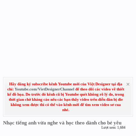
Hãy đăng ký subscribe kênh Youtube mới của Việt Designer tại địa
chỉ:
Youtube.com/VietDesignerChannel
để theo dõi các video về thiết
kế đồ họa. Do trước đó kênh cũ bị Youtube quét không rõ lý do, trong
thời gian chờ kháng cáo nếu các bạn thấy video trên diễn đàn bị die
không xem được thì có thể vào kênh mới để tìm xem video sơ cua
nhé.
Nhạc tiếng anh vừa nghe và học theo dành cho bé yêu
Lượt xem: 1,684