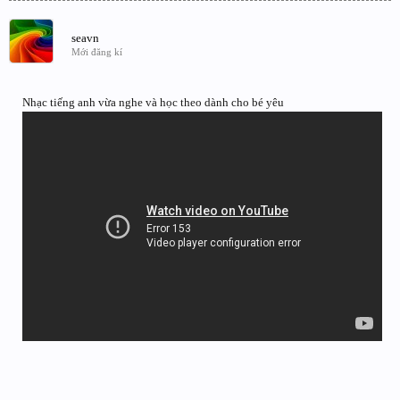
seavn
Mới đăng kí
Nhạc tiếng anh vừa nghe và học theo dành cho bé yêu