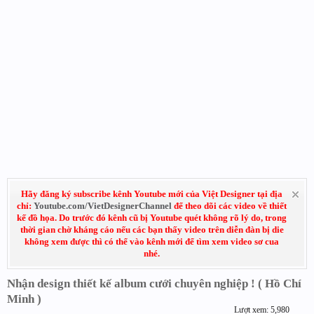
Hãy đăng ký subscribe kênh Youtube mới của Việt Designer tại địa
chỉ:
Youtube.com/VietDesignerChannel
để theo dõi các video về thiết
kế đồ họa. Do trước đó kênh cũ bị Youtube quét không rõ lý do, trong
thời gian chờ kháng cáo nếu các bạn thấy video trên diễn đàn bị die
không xem được thì có thể vào kênh mới để tìm xem video sơ cua
nhé.
Nhận design thiết kế album cưới chuyên nghiệp ! ( Hồ Chí
Minh )
Lượt xem: 5,980