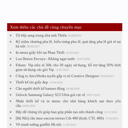
Xem thêm các chủ đề cùng chuyên mục
Tủ bếp sang trọng nhà anh Thiên
05/08/2015
Kỷ niệm chương pha lê, biểu trưng pha lê, quà tặng pha lê giá rẻ tại
hà nội
09/08/2017
In menu giấy bồi tại Phan Thiết
02/03/2022
Loa Denon Envaya - Không ngại nước
16/07/2018
Fshare: Vip siêu rẻ 30k cho 30 ngày sử dụng; hỗ trợ tặng 50% thời
gian sử dụng các gói Vip
11/07/2014
Công ty ArexWorks tuyển gấp vị trí Creative Designer
02/04/2014
Thiết kế túi giấy đẹp
21/04/2018
Cần người thiết kế banner động
06/08/2018
Unlock Samsung Galaxy S23 Ultra giá cực rẻ
26/07/2023
Nhận thiết kế và in menu cho nhà hàng khách sạn theo yêu
cầu
04/01/2021
Hãy để chúng tôi giúp bạn góp phần tạo nên thành công
21/11/2015
[Hà Nội] cần mua wacom intous Cth 480 (hoặc CTL 480)
17/03/2015
Vẽ tranh tường graffiti Hà nội
11/05/2014