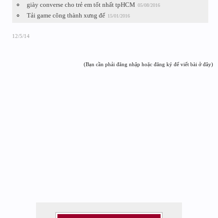
giày converse cho trẻ em tốt nhất tpHCM
05/08/2016
Tải game công thành xưng đế
15/01/2016
12/5/14
(Bạn cần phải đăng nhập hoặc đăng ký để viết bài ở đây)