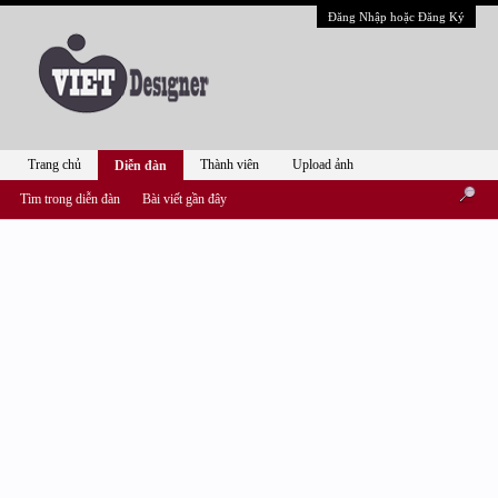
Đăng Nhập hoặc Đăng Ký
Trang chủ
Thành viên
Upload ảnh
Diễn đàn
Tìm trong diễn đàn
Bài viết gần đây