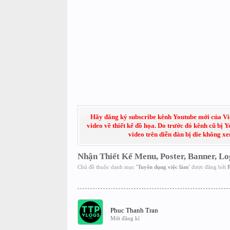
Hãy đăng ký subscribe kênh Youtube mới của Việt
video về thiết kế đồ họa. Do trước đó kênh cũ bị 
video trên diễn đàn bị die không x
Nhận Thiết Kế Menu, Poster, Banner, L
Chủ đề thuộc danh mục
'
Tuyển dụng việc làm
'
được đăng bởi
Phuc Thanh Tran
Mới đăng kí