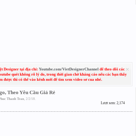
 Designer tại địa chỉ:
Youtube.com/VietDesignerChannel
để theo dõi các
Youtube quét không rõ lý do, trong thời gian chờ kháng cáo nếu các bạn thấy
em được thì có thể vào kênh mới để tìm xem video sơ cua nhé.
ogo, Theo Yêu Cầu Giá Rẻ
Phuc Thanh Tran
,
2/2/18
.
Lượt xem: 2,174