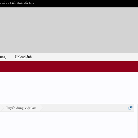
a sẻ về kiến thức đồ họa.
dụng
Upload ảnh
Tuyển dụng việc làm