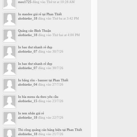
meo1725
đăng vào
Thứ tư at 10:28 AM
In standee giá rẻ tại Phan Thiết
alothietke_18
đăng vào
Thứ ba at 3:42 PM
Quảng cáo Bình Thuận
alothietke_18
đăng vào
Thứ hai at 4:00 PM
In bao thư nhanh rẻ đẹp
alothietke_07
đăng vào
30/7/26
In bao thư nhanh rẻ đẹp
alothietke_07
đăng vào
30/7/26
In băng rôn - banner tại Phan Thiết
alothietke_04
đăng vào
27/7/26
In bìa menu da theo yêu cầu
alothietke_15
đăng vào
23/7/26
In tem nhãn giá rẻ
alothietke_18
đăng vào
22/7/26
Thi công quảng cáo bảng hiệu tại Phan Thiết
alothietke_18
đăng vào
21/7/26