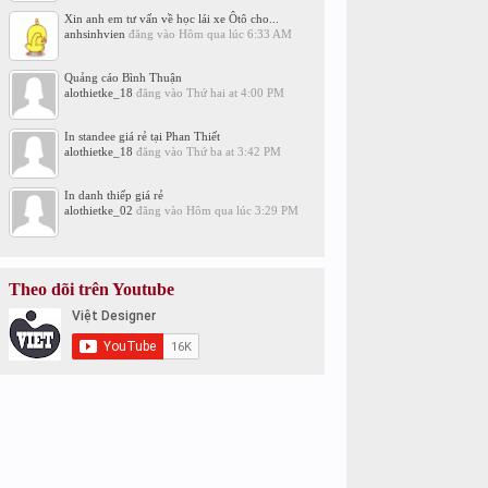
Xin anh em tư vấn về học lái xe Ôtô cho...
anhsinhvien
đăng vào
Hôm qua lúc 6:33 AM
Quảng cáo Bình Thuận
alothietke_18
đăng vào
Thứ hai at 4:00 PM
In standee giá rẻ tại Phan Thiết
alothietke_18
đăng vào
Thứ ba at 3:42 PM
In danh thiếp giá rẻ
alothietke_02
đăng vào
Hôm qua lúc 3:29 PM
Theo dõi trên Youtube