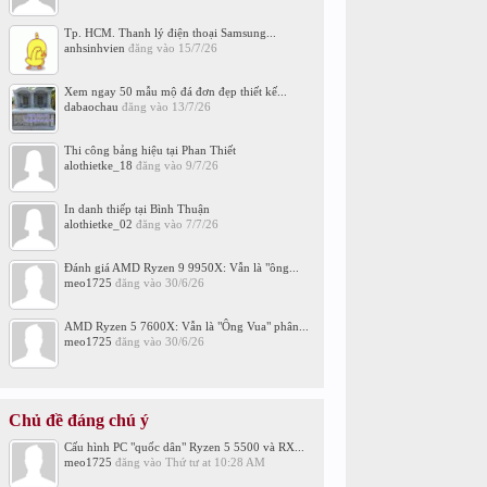
Tp. HCM. Thanh lý điện thoại Samsung...
anhsinhvien
đăng vào
15/7/26
Xem ngay 50 mẫu mộ đá đơn đẹp thiết kế...
dabaochau
đăng vào
13/7/26
Thi công bảng hiệu tại Phan Thiết
alothietke_18
đăng vào
9/7/26
In danh thiếp tại Bình Thuận
alothietke_02
đăng vào
7/7/26
Đánh giá AMD Ryzen 9 9950X: Vẫn là "ông...
meo1725
đăng vào
30/6/26
AMD Ryzen 5 7600X: Vẫn là "Ông Vua" phân...
meo1725
đăng vào
30/6/26
Chủ đề đáng chú ý
Cấu hình PC "quốc dân" Ryzen 5 5500 và RX...
meo1725
đăng vào
Thứ tư at 10:28 AM