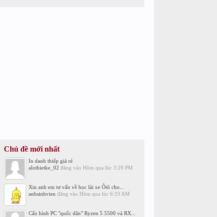
Chủ đề mới nhất
In danh thiếp giá rẻ
alothietke_02
đăng vào
Hôm qua lúc 3:29 PM
Xin anh em tư vấn về học lái xe Ôtô cho...
anhsinhvien
đăng vào
Hôm qua lúc 6:33 AM
Cấu hình PC "quốc dân" Ryzen 5 5500 và RX...