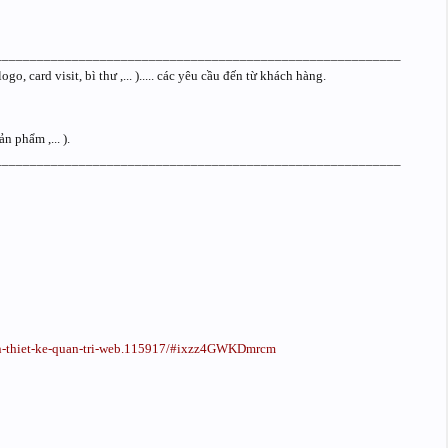
__________________________________________________________
, card visit, bì thư ,... )..... các yêu cầu đến từ khách hàng.
n phẩm ,... ).
__________________________________________________________
nhan-thiet-ke-quan-tri-web.115917/#ixzz4GWKDmrcm