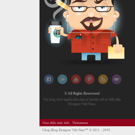
© All Rights Reservered
Vui lòng trích nguồn khi chia sẻ lại bài viết từ diễn đàn
Designer Việt Nam.
Giao diện máy tính
Vietnamese
Cộng đồng Designer Việt Nam™
© 2011 - 2019