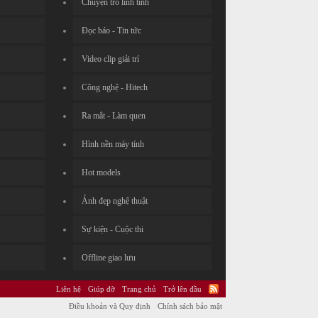
Chuyện trò linh tinh
Đọc báo - Tin tức
Video clip giải trí
Công nghệ - Hitech
Ra mắt - Làm quen
Hình nền máy tính
Hot models
Ảnh đẹp nghệ thuật
Sự kiện - Cuộc thi
Offline giao lưu
Liên hệ
Giúp đỡ
Trang chủ
Trở lên đầu
Điều khoản và Quy định
Chính sách bảo mật