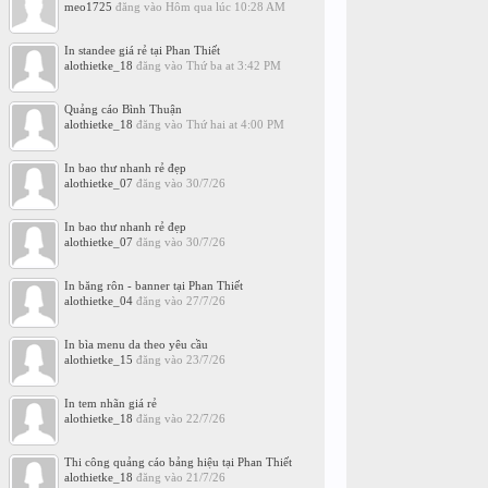
meo1725
đăng vào
Hôm qua lúc 10:28 AM
In standee giá rẻ tại Phan Thiết
alothietke_18
đăng vào
Thứ ba at 3:42 PM
Quảng cáo Bình Thuận
alothietke_18
đăng vào
Thứ hai at 4:00 PM
In bao thư nhanh rẻ đẹp
alothietke_07
đăng vào
30/7/26
In bao thư nhanh rẻ đẹp
alothietke_07
đăng vào
30/7/26
In băng rôn - banner tại Phan Thiết
alothietke_04
đăng vào
27/7/26
In bìa menu da theo yêu cầu
alothietke_15
đăng vào
23/7/26
In tem nhãn giá rẻ
alothietke_18
đăng vào
22/7/26
Thi công quảng cáo bảng hiệu tại Phan Thiết
alothietke_18
đăng vào
21/7/26