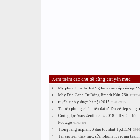
Xem thêm các chủ đề cùng chuyên mục
Mỹ phẩm blue là thương hiệu cao cấp của người
Máy Dán Cạnh Tự Động Brandt Kdn-760
12/12/2
tuyển sinh y dược hà nội 2015
28/08/2015
Tủ bếp phong cách hiện đại tô lên vẻ đẹp sang 
Cường lực Asus Zenfone 5z 2018 full viền siêu
Footage
01/03/2014
Trồng răng implant ở đâu tốt nhất Tp.HCM
29/10
Tại sao nên thay mic, sửa iphone lỗi ic âm thanh 