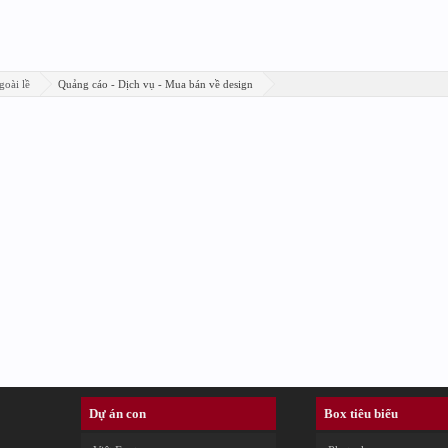
goài lề
Quảng cáo - Dịch vụ - Mua bán về design
Dự án con
Box tiêu biểu