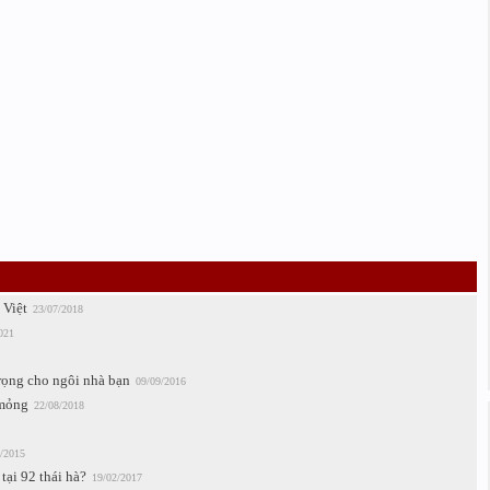
 Việt
23/07/2018
021
trọng cho ngôi nhà bạn
09/09/2016
 mỏng
22/08/2018
/2015
tại 92 thái hà?
19/02/2017