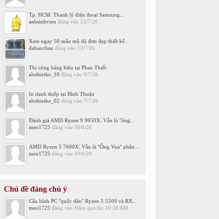
Tp. HCM. Thanh lý điện thoại Samsung...
anhsinhvien
đăng vào
15/7/26
Xem ngay 50 mẫu mộ đá đơn đẹp thiết kế...
dabaochau
đăng vào
13/7/26
Thi công bảng hiệu tại Phan Thiết
alothietke_18
đăng vào
9/7/26
In danh thiếp tại Bình Thuận
alothietke_02
đăng vào
7/7/26
Đánh giá AMD Ryzen 9 9950X: Vẫn là "ông...
meo1725
đăng vào
30/6/26
AMD Ryzen 5 7600X: Vẫn là "Ông Vua" phân...
meo1725
đăng vào
30/6/26
Chủ đề đáng chú ý
Cấu hình PC "quốc dân" Ryzen 5 5500 và RX...
meo1725
đăng vào
Hôm qua lúc 10:28 AM