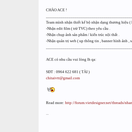
CHÀO ACE !
_________________________________________
Team mình nhận thiết kế bộ nhận dạng thương hiệu ( logo
-Nhận edit film ( trừ TVC) theo yêu cầu .
-Nhận chụp ảnh sản phẩm / kiến trúc nội thất .
-Nhận quản trị web ( up thông tin , banner hình ảnh , sả
_________________________________________
ACE có nhu cầu vui lòng lh qa:
SĐT : 0964 622 681 ( TÀI )
chitaivtt@gmail.com
Read more:
http://forum.vietdesigner.net/threads/
...