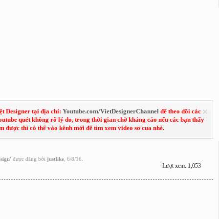
 Designer tại địa chỉ:
Youtube.com/VietDesignerChannel
để theo dõi các
Youtube quét không rõ lý do, trong thời gian chờ kháng cáo nếu các bạn thấy
em được thì có thể vào kênh mới để tìm xem video sơ cua nhé.
sign
'
được đăng bởi
justlike
,
6/8/16
.
Lượt xem: 1,053