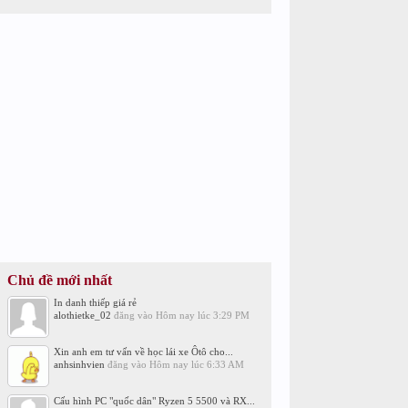
Chủ đề mới nhất
In danh thiếp giá rẻ
alothietke_02
đăng vào
Hôm nay lúc 3:29 PM
Xin anh em tư vấn về học lái xe Ôtô cho...
anhsinhvien
đăng vào
Hôm nay lúc 6:33 AM
Cấu hình PC "quốc dân" Ryzen 5 5500 và RX...