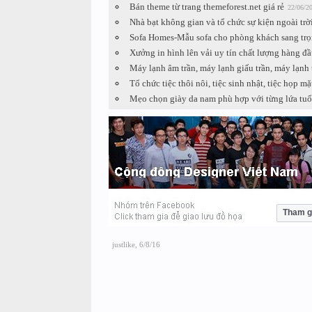
Bán theme từ trang themeforest.net giá rẻ
22/06/2
Nhà bạt không gian và tổ chức sự kiện ngoài trời
Sofa Homes-Mẫu sofa cho phòng khách sang tr
Xưởng in hình lên vải uy tín chất lượng hàng đầ
Máy lạnh âm trần, máy lạnh giấu trần, máy lạnh 
Tổ chức tiệc thôi nôi, tiệc sinh nhật, tiệc họp m
Mẹo chọn giày da nam phù hợp với từng lứa tuổ
Tham g
justlike
,
6/8/16