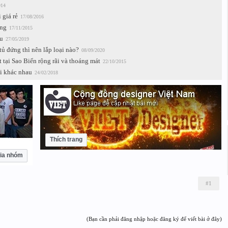
014
 giá rẻ
17/08/2016
ọng
17/11/2015
u
27/05/2019
tủ đứng thì nên lắp loại nào?
08/09/2020
ặt tại Sao Biển rộng rãi và thoáng mát
22/10/2015
i khác nhau
24/02/2018
Thích trang
ia nhóm
#1
(Bạn cần phải đăng nhập hoặc đăng ký để viết bài ở đây)