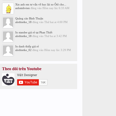
Xin anh em tư vấn về học lái xe Ôtô cho...
anhsinhvien
đăng vào
Hôm nay lúc 6:33 AM
Quảng cáo Bình Thuận
alothietke_18
đăng vào
Thứ hai at 4:00 PM
In standee giá rẻ tại Phan Thiết
alothietke_18
đăng vào
Thứ ba at 3:42 PM
In danh thiếp giá rẻ
alothietke_02
đăng vào
Hôm nay lúc 3:29 PM
Theo dõi trên Youtube