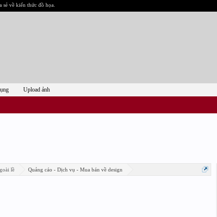
a sẻ về kiến thức đồ họa.
dụng
Upload ảnh
goài lề
Quảng cáo - Dịch vụ - Mua bán về design