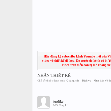
Hãy đăng ký subscribe kênh Youtube mới của Việt
video về thiết kế đồ họa. Do trước đó kênh cũ bị 
video trên diễn đàn bị die không x
NHẬN THIẾT KẾ
Chủ đề thuộc danh mục
'
Quảng cáo - Dịch vụ - Mua bán về de
justlike
Mới đăng kí