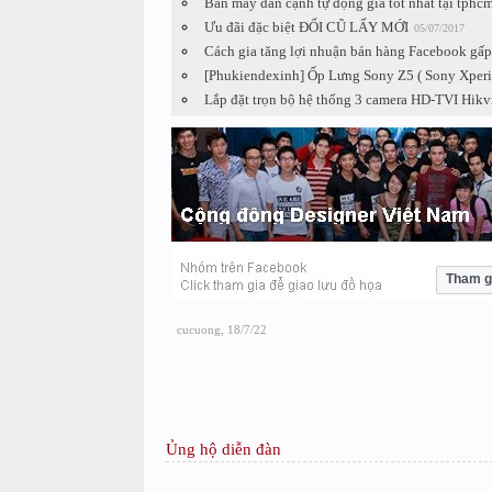
Bán máy dán cạnh tự động giá tốt nhất tại tphc
Ưu đãi đặc biệt ĐỔI CŨ LẤY MỚI
05/07/2017
Cách gia tăng lợi nhuận bán hàng Facebook gấp 
[Phukiendexinh] Ốp Lưng Sony Z5 ( Sony Xperia
Lắp đặt trọn bộ hệ thống 3 camera HD-TVI Hikv
Tham g
cucuong
,
18/7/22
Ủng hộ diễn đàn