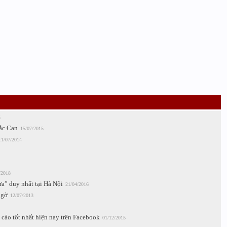
5
ắc Cạn
15/07/2015
11/07/2014
/2018
a” duy nhất tại Hà Nội
21/04/2016
ngờ
12/07/2013
áo tốt nhất hiện nay trên Facebook
01/12/2015