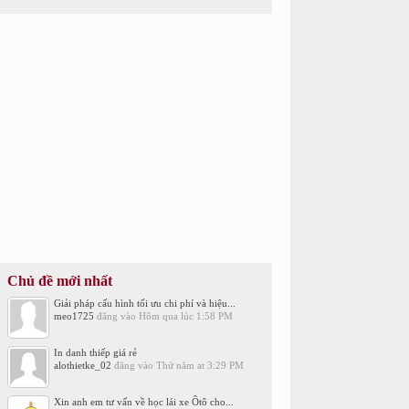
Chủ đề mới nhất
Giải pháp cấu hình tối ưu chi phí và hiệu...
meo1725
đăng vào
Hôm qua lúc 1:58 PM
In danh thiếp giá rẻ
alothietke_02
đăng vào
Thứ năm at 3:29 PM
Xin anh em tư vấn về học lái xe Ôtô cho...