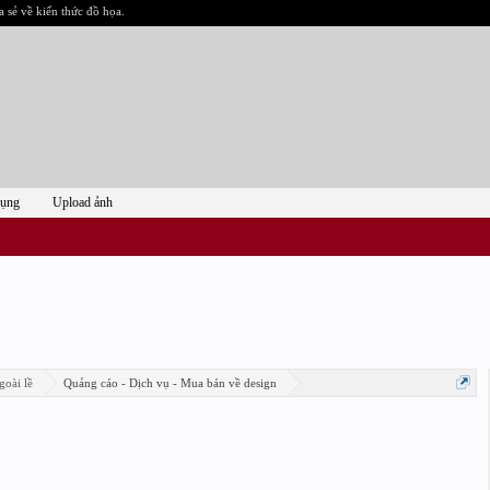
a sẻ về kiến thức đồ họa.
dụng
Upload ảnh
goài lề
Quảng cáo - Dịch vụ - Mua bán về design