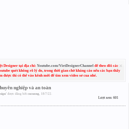
 Designer tại địa chỉ:
Youtube.com/VietDesignerChannel
để theo dõi các
Youtube quét không rõ lý do, trong thời gian chờ kháng cáo nếu các bạn thấy
em được thì có thể vào kênh mới để tìm xem video sơ cua nhé.
huyên nghiệp và an toàn
sign
'
được đăng bởi
cucuong
,
18/7/22
.
Lượt xem: 601