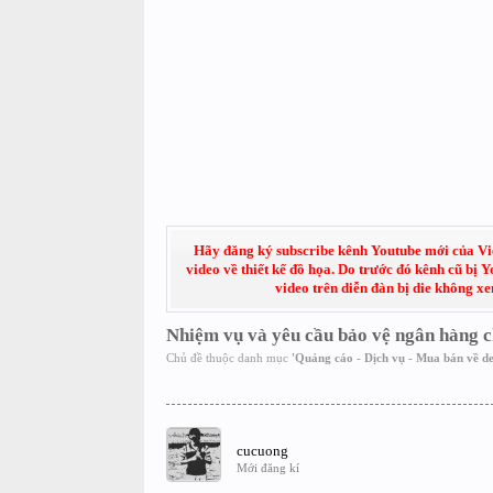
Hãy đăng ký subscribe kênh Youtube mới của Việt
video về thiết kế đồ họa. Do trước đó kênh cũ bị 
video trên diễn đàn bị die không x
Nhiệm vụ và yêu cầu bảo vệ ngân hàng c
Chủ đề thuộc danh mục
'
Quảng cáo - Dịch vụ - Mua bán về de
cucuong
Mới đăng kí