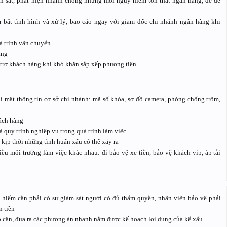
an sát, phát hiện nhanh chóng những mối nguy hiểm tổn thất ngân hàng, để đề
m bắt tình hình và xử lý, bao cáo ngay với giam đốc chi nhánh ngân hàng khi
uá trình vận chuyển
àng
 trợ khách hàng khi khó khăn sắp xếp phương tiện
í mật thông tin cơ sở chi nhánh: mã số khóa, sơ đồ camera, phòng chống trộm,
hách hàng
 quy trình nghiệp vụ trong quá trình làm việc
 kịp thời những tình huấn xấu có thể xảy ra
ều môi trường làm việc khác nhau: đi bảo vệ xe tiền, bảo vệ khách vip, áp tải
y hiểm cần phải có sự giám sát người có đủ thẩm quyền, nhân viên bảo vệ phải
 tiền
ếp cân, đưa ra các phương án nhanh nắm được kế hoạch lợi dụng của kể xấu