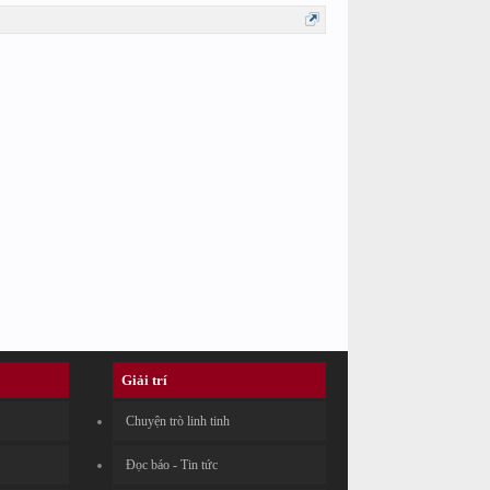
Giải trí
Chuyện trò linh tinh
Đọc báo - Tin tức