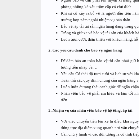
Người bảo vệ cần phải rèn luyện kĩ năng qu
phòng những kẻ xấu trộm cắp có chủ đích
Khi sự cố xảy ra,bỏ vệ là người đầu tiên nă
trường hợp nằm ngoài nhiệm vụ bản thân
Bảo vệ, áp tải tài sản ngân hàng đang trong q
Trông và giữ xe và bảo vệ tài sản của khách h
Luôn tươi cười, thân thiện với khách hàng, hỗ
2. Các yêu cầu dành cho bảo vệ ngân hàng
Để đảm bảo an toàn bảo vệ thì cần phải giữ b
lượng tiền nhập về,…
Yêu cầu Có thái độ tươi cười và lịch sự với k
Tuân thủ các quy định chung của ngân hàng và
Luôn luôn ở trạng thái canh giác để ngăn chặn
Nhân viên bảo vệ phải am hiểu và làm tốt nhi
tiền...
3. Nhiệm vụ của nhân viên bảo vệ hộ tống, áp tải
Với việc chuyển tiền lên xe là điều khá ngu
đứng trực địa điểm xung quanh nơi vẫn chuyển
Cần chú ý hành vi các đối tượng lạ cố tình ti