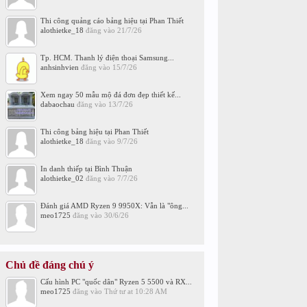
Thi công quảng cáo bảng hiệu tại Phan Thiết
alothietke_18
đăng vào
21/7/26
Tp. HCM. Thanh lý điện thoại Samsung...
anhsinhvien
đăng vào
15/7/26
Xem ngay 50 mẫu mộ đá đơn đẹp thiết kế...
dabaochau
đăng vào
13/7/26
Thi công bảng hiệu tại Phan Thiết
alothietke_18
đăng vào
9/7/26
In danh thiếp tại Bình Thuận
alothietke_02
đăng vào
7/7/26
Đánh giá AMD Ryzen 9 9950X: Vẫn là "ông...
meo1725
đăng vào
30/6/26
Chủ đề đáng chú ý
Cấu hình PC "quốc dân" Ryzen 5 5500 và RX...
meo1725
đăng vào
Thứ tư at 10:28 AM