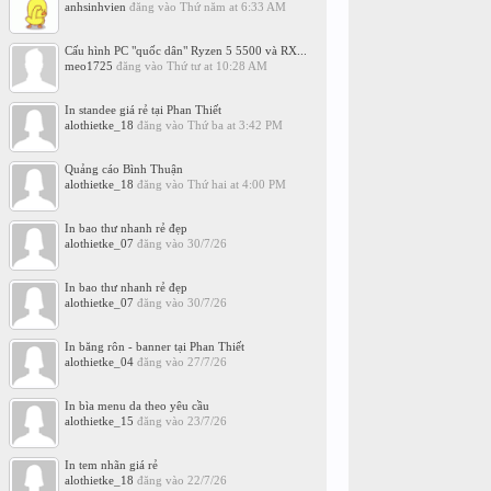
anhsinhvien
đăng vào
Thứ năm at 6:33 AM
Cấu hình PC "quốc dân" Ryzen 5 5500 và RX...
meo1725
đăng vào
Thứ tư at 10:28 AM
In standee giá rẻ tại Phan Thiết
alothietke_18
đăng vào
Thứ ba at 3:42 PM
Quảng cáo Bình Thuận
alothietke_18
đăng vào
Thứ hai at 4:00 PM
In bao thư nhanh rẻ đẹp
alothietke_07
đăng vào
30/7/26
In bao thư nhanh rẻ đẹp
alothietke_07
đăng vào
30/7/26
In băng rôn - banner tại Phan Thiết
alothietke_04
đăng vào
27/7/26
In bìa menu da theo yêu cầu
alothietke_15
đăng vào
23/7/26
In tem nhãn giá rẻ
alothietke_18
đăng vào
22/7/26