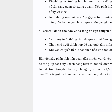
Đề phòng các trường hợp hư hỏng xe, xe dừng l
vệ sẵn sàng quan sát xung quanh. Nếu phát hi
xử lý vụ việc.
Nếu không may sự cố cướp giật ở trên đường
dáng.. Và báo ngay cho cơ quan công an gần nh
4. Yêu cầu dành cho bảo vệ hộ tống xe vận chuyển t
Các chuyến đi thông tin liên quan phải được g
Chọn chỗ ngồi thích hợp để bao quát tầm nhìn
Khi vận chuyển tiền, nhân viên bảo vệ chọn đ
Bài việt này phân tích liên quan đến nhiệm vụ và yê
có thể giúp các Quý khách hàng hiểu rõ hơn về dịch 
Nếu đã tin tưởng đến bảo vệ Thắng Lợi và muốn lựa 
trao đổi các gói dịch vụ dành cho doanh nghiệp, cá n
...