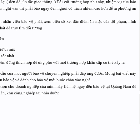
ại ( đèn đỏ, ùn tắc giao thông..) Đối với trường hợp như này, nhiệm vụ của bảo
ện nghi vấn thì phải báo ngay đến người có trách nhiệm cao hơn để ra phương án
, nhân viên bảo vệ phải, xem biển số xe, đặc điểm ăn mặc của tội phạm, hình
ất để truy tìm đối tượng
iền
iữ bí mật
 tốt nhất
iểm đứng thích hợp để ứng phó với mọi trường hợp khẩn cấp có thể xảy ra
u cầu của một người bảo vệ chuyên nghiệp phải đáp ứng được. Mong bài viết này
vụ bảo vệ và dành cho bảo vệ mới bước chân vào nghề.
chọn cho doanh nghiệp của mình hãy liên hệ ngay đến bảo vệ tại Quảng Nam để
hân, khu công nghiệp tại phía dưới: