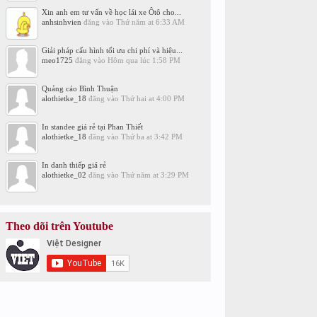
Xin anh em tư vấn về học lái xe Ôtô cho...
anhsinhvien
đăng vào
Thứ năm at 6:33 AM
Giải pháp cấu hình tối ưu chi phí và hiệu...
meo1725
đăng vào
Hôm qua lúc 1:58 PM
Quảng cáo Bình Thuận
alothietke_18
đăng vào
Thứ hai at 4:00 PM
In standee giá rẻ tại Phan Thiết
alothietke_18
đăng vào
Thứ ba at 3:42 PM
In danh thiếp giá rẻ
alothietke_02
đăng vào
Thứ năm at 3:29 PM
Theo dõi trên Youtube