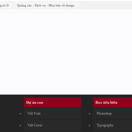
goài lề
Quảng cáo - Dịch vụ - Mua bán về design
Dự án con
Box tiêu biểu
Việt Font
Photoshop
Việt Cover
Typography