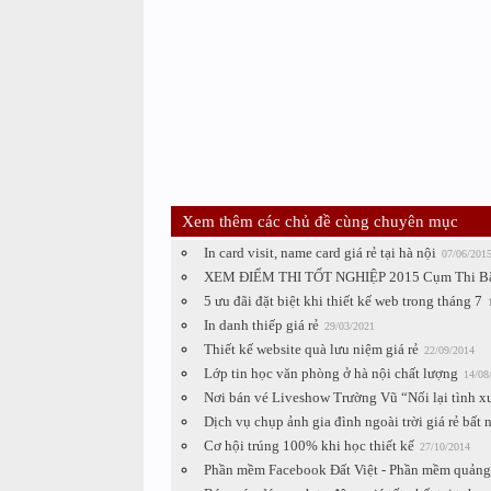
Xem thêm các chủ đề cùng chuyên mục
In card visit, name card giá rẻ tại hà nội
07/06/201
XEM ĐIỂM THI TỐT NGHIỆP 2015 Cụm Thi B
5 ưu đãi đặt biệt khi thiết kế web trong tháng 7
In danh thiếp giá rẻ
29/03/2021
Thiết kế website quà lưu niệm giá rẻ
22/09/2014
Lớp tin học văn phòng ở hà nội chất lượng
14/08
Nơi bán vé Liveshow Trường Vũ “Nối lại tình xư
Dịch vụ chụp ảnh gia đình ngoài trời giá rẻ bất 
Cơ hội trúng 100% khi học thiết kế
27/10/2014
Phần mềm Facebook Đất Việt - Phần mềm quảng c