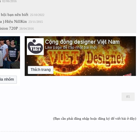
m
02/06/2016
bội bạn nên biết
25/10/2022
 ) Hiệu NillKin
23/11/2015
ision 720P
28/04/2016
Thích trang
ia nhóm
#1
(Bạn cần phải đăng nhập hoặc đăng ký để viết bài ở đây)