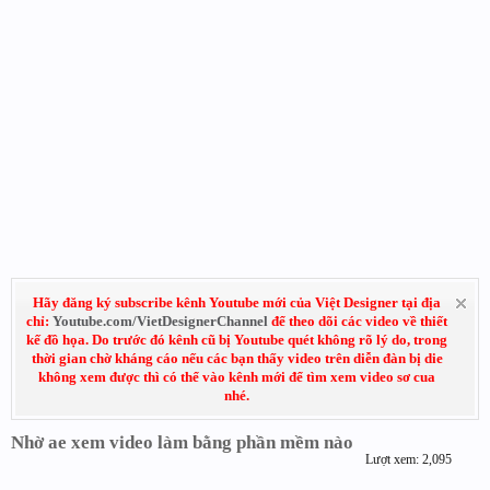
Hãy đăng ký subscribe kênh Youtube mới của Việt Designer tại địa
chỉ:
Youtube.com/VietDesignerChannel
để theo dõi các video về thiết
kế đồ họa. Do trước đó kênh cũ bị Youtube quét không rõ lý do, trong
thời gian chờ kháng cáo nếu các bạn thấy video trên diễn đàn bị die
không xem được thì có thể vào kênh mới để tìm xem video sơ cua
nhé.
Nhờ ae xem video làm bằng phần mềm nào
Lượt xem: 2,095