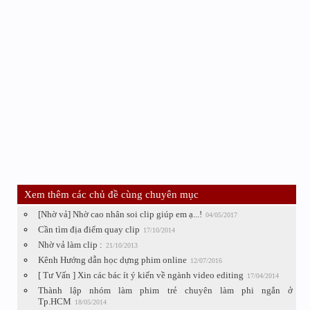
Xem thêm các chủ đề cùng chuyên mục
[Nhờ vả] Nhờ cao nhân soi clip giúp em ạ...!
04/05/2017
Cần tìm địa điểm quay clip
17/10/2014
Nhờ vả làm clip :
21/10/2013
Kênh Hướng dẫn học dựng phim online
12/07/2016
[ Tư Vấn ] Xin các bác ít ý kiến về ngành video editing
17/04/2014
Thành lập nhóm làm phim trẻ chuyên làm phi ngắn ở
Tp.HCM
18/05/2014