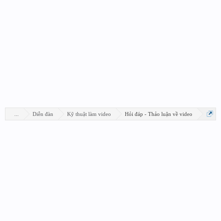
...
Diễn đàn
Kỹ thuật làm video
Hỏi đáp - Thảo luận về video