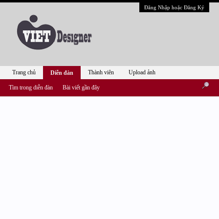
Đăng Nhập hoặc Đăng Ký
Trang chủ
Thành viên
Upload ảnh
Diễn đàn
Tìm trong diễn đàn
Bài viết gần đây