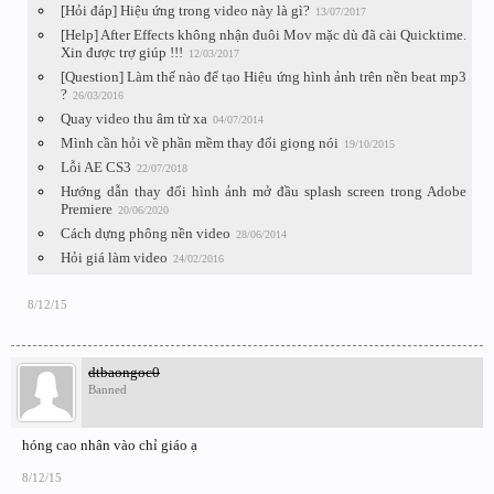
[Hỏi đáp] Hiệu ứng trong video này là gì?
13/07/2017
[Help] After Effects không nhận đuôi Mov mặc dù đã cài Quicktime.
Xin được trợ giúp !!!
12/03/2017
[Question] Làm thế nào để tạo Hiệu ứng hình ảnh trên nền beat mp3
?
26/03/2016
Quay video thu âm từ xa
04/07/2014
Mình cần hỏi về phần mềm thay đổi giọng nói
19/10/2015
Lỗi AE CS3
22/07/2018
Hướng dẫn thay đổi hình ảnh mở đầu splash screen trong Adobe
Premiere
20/06/2020
Cách dựng phông nền video
28/06/2014
Hỏi giá làm video
24/02/2016
8/12/15
dtbaongoc0
Banned
hóng cao nhân vào chỉ giáo ạ
8/12/15