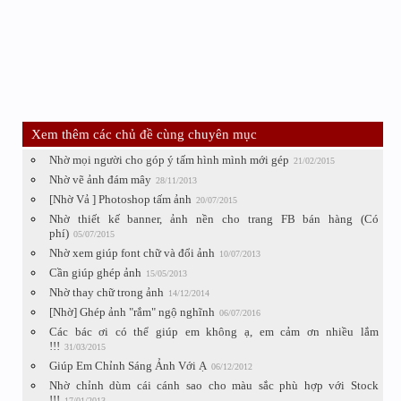
Xem thêm các chủ đề cùng chuyên mục
Nhờ mọi người cho góp ý tấm hình mình mới gép
21/02/2015
Nhờ vẽ ảnh đám mây
28/11/2013
[Nhờ Vả ] Photoshop tấm ảnh
20/07/2015
Nhờ thiết kế banner, ảnh nền cho trang FB bán hàng (Có
phí)
05/07/2015
Nhờ xem giúp font chữ và đổi ảnh
10/07/2013
Cần giúp ghép ảnh
15/05/2013
Nhờ thay chữ trong ảnh
14/12/2014
[Nhờ] Ghép ảnh "rắm" ngộ nghĩnh
06/07/2016
Các bác ơi có thể giúp em không ạ, em cảm ơn nhiều lắm
!!!
31/03/2015
Giúp Em Chỉnh Sáng Ảnh Với Ạ
06/12/2012
Nhờ chỉnh dùm cái cánh sao cho màu sắc phù hợp với Stock
!!!
17/01/2013