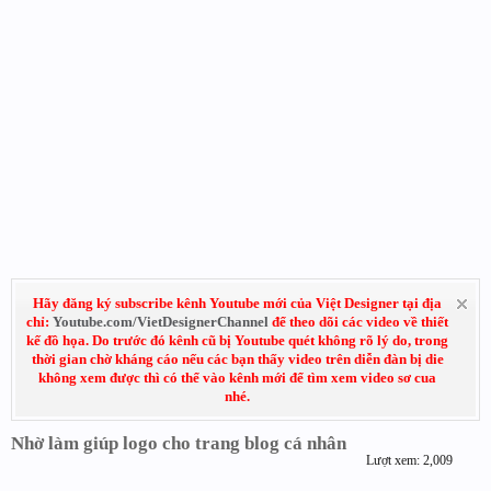
Hãy đăng ký subscribe kênh Youtube mới của Việt Designer tại địa
chỉ:
Youtube.com/VietDesignerChannel
để theo dõi các video về thiết
kế đồ họa. Do trước đó kênh cũ bị Youtube quét không rõ lý do, trong
thời gian chờ kháng cáo nếu các bạn thấy video trên diễn đàn bị die
không xem được thì có thể vào kênh mới để tìm xem video sơ cua
nhé.
Nhờ làm giúp logo cho trang blog cá nhân
Lượt xem: 2,009