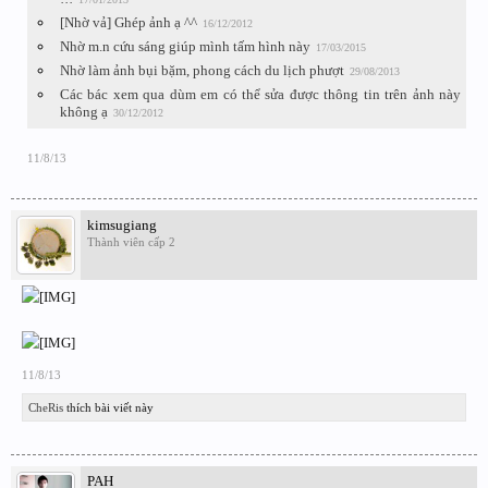
[Nhờ vả] Ghép ảnh ạ ^^
16/12/2012
Nhờ m.n cứu sáng giúp mình tấm hình này
17/03/2015
Nhờ làm ảnh bụi bặm, phong cách du lịch phượt
29/08/2013
Các bác xem qua dùm em có thể sửa được thông tin trên ảnh này
không ạ
30/12/2012
11/8/13
kimsugiang
Thành viên cấp 2
11/8/13
CheRis
thích bài viết này
PAH