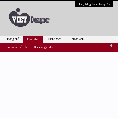
Đăng Nhập hoặc Đăng Ký
Trang chủ
Thành viên
Upload ảnh
Diễn đàn
Tìm trong diễn đàn
Bài viết gần đây