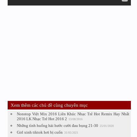
Xem thêm các chủ đề cùng chuyên mục
Nonstop Việt Mix 2016 Liên Khúc Nhạc Trẻ Hot Remix Hay Nhất
2016 LK Nhạc Trẻ Hot 2016 2
13/08/2016
Những tình huống hài hước cười đau bụng 21-30
25/01/2020
Girl xinh tiktok hơi bị cuốn
31/05/2021