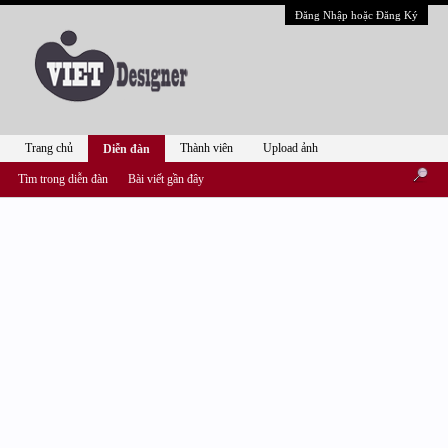
Đăng Nhập hoặc Đăng Ký
Trang chủ
Thành viên
Upload ảnh
Diễn đàn
Tìm trong diễn đàn
Bài viết gần đây