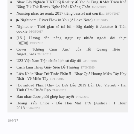
Nhạc Gây Nghiện TIKTOK| Reality ✘ Yao Si Ting ✘Một Triệu Khả
Năng Tik Tok Remix|Nghe Hoài Không Chán
15/05/2019
Nonstop nhạc trẻ remix 2017 tiếng bass xé nát con tim
19/04/2017
▶ Nightcore | River Flow in You (A Love Note)
11/01/2015
Nightcore - Thời gian sẽ trả lời - Big daddy ft Justatee ft Tiên
cookie
04/05/2017
[16+] Hướng dẫn nâng ngực tự nhiên ngoài đời thực
=))))))))
19/09/2014
Cover "Không Cảm Xúc" của Hồ Quang Hiếu |
Angel_Kids
26/12/2016
U23 Việt Nam Trận chiến lịch sử đây rồi
23/01/2018
Cách Làm Thiệp Giấy Siêu Dễ Thương
17/09/2020
Liên Khúc Nhạc Trữ Tình: Phần 5 - Nhạc Quê Hương Miền Tây Hay
Nhất - Về Miền Tây
11/11/2016
[Download Phim] Quý Cô Lừa Đảo 2019 Bản Đẹp Vietsub - Hài
Tình Cảm Chiếu Rạp
21/08/2019
Bản nhạc được phối ghép hay tuyệt
24/02/2017
Hoàng Yến Chibi - Đồi Hoa Mặt Trời (Audio) | 1 Hour
2018
13/07/2018
19/9/17