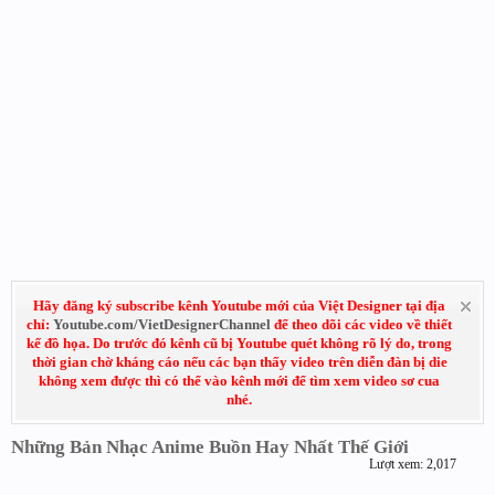
Hãy đăng ký subscribe kênh Youtube mới của Việt Designer tại địa
chỉ:
Youtube.com/VietDesignerChannel
để theo dõi các video về thiết
kế đồ họa. Do trước đó kênh cũ bị Youtube quét không rõ lý do, trong
thời gian chờ kháng cáo nếu các bạn thấy video trên diễn đàn bị die
không xem được thì có thể vào kênh mới để tìm xem video sơ cua
nhé.
Những Bản Nhạc Anime Buồn Hay Nhất Thế Giới
Lượt xem: 2,017