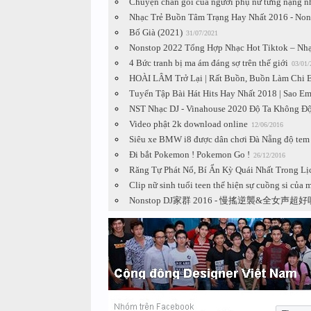
Chuyện chăn gối của người phụ nữ từng nặng nh
Nhạc Trẻ Buồn Tâm Trạng Hay Nhất 2016 - Nonst
Bố Già (2021)
31/07/2021
Nonstop 2022 Tổng Hợp Nhạc Hot Tiktok – Nh
4 Bức tranh bị ma ám đáng sợ trên thế giới
03/01/
HOÀI LÂM Trở Lại | Rất Buồn, Buồn Làm Chi 
Tuyển Tập Bài Hát Hits Hay Nhất 2018 | Sao E
NST Nhạc DJ - Vinahouse 2020 Độ Ta Không Đ
Video phật 2k download online
12/06/2016
Siêu xe BMW i8 được dân chơi Đà Nẵng độ tem
Đi bắt Pokemon ! Pokemon Go !
26/12/2016
Răng Tự Phát Nổ, Bí Ẩn Kỳ Quái Nhất Trong Lị
Clip nữ sinh tuổi teen thể hiện sự cuồng si của
Nonstop DJ家群 2016 - 慢搖逆襲&全女声超好