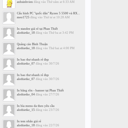
anhsinhvien
đăng vào
Thứ năm at 6:33 AM
Cấu hình PC "quốc dân" Ryzen 5 5500 và RX...
meo1725
đăng vào
Thứ tư at 10:28 AM
In standee giá rẻ tại Phan Thiết
alothietke_18
đăng vào
Thứ ba at 3:42 PM
Quảng cáo Bình Thuận
alothietke_18
đăng vào
Thứ hai at 4:00 PM
In bao thư nhanh rẻ đẹp
alothietke_07
đăng vào
30/7/26
In bao thư nhanh rẻ đẹp
alothietke_07
đăng vào
30/7/26
In băng rôn - banner tại Phan Thiết
alothietke_04
đăng vào
27/7/26
In bìa menu da theo yêu cầu
alothietke_15
đăng vào
23/7/26
In tem nhãn giá rẻ
alothietke_18
đăng vào
22/7/26