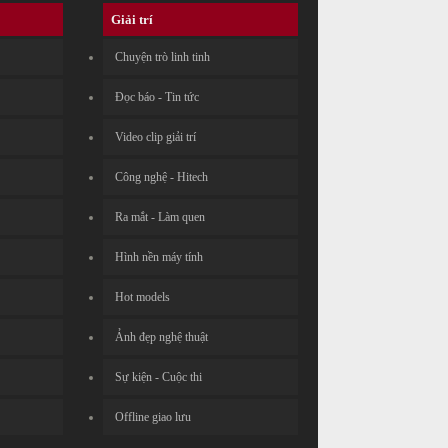
Giải trí
Chuyện trò linh tinh
Đọc báo - Tin tức
Video clip giải trí
Công nghệ - Hitech
Ra mắt - Làm quen
Hình nền máy tính
Hot models
Ảnh đẹp nghệ thuật
Sự kiện - Cuộc thi
Offline giao lưu