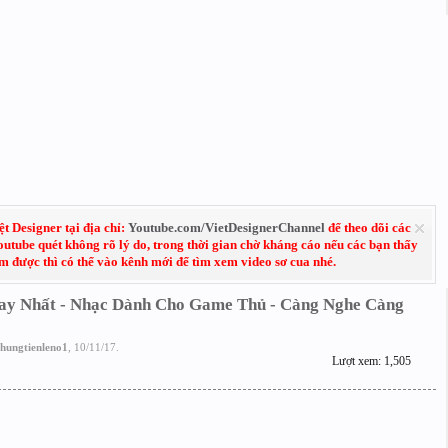
 Designer tại địa chỉ:
Youtube.com/VietDesignerChannel
để theo dõi các
Youtube quét không rõ lý do, trong thời gian chờ kháng cáo nếu các bạn thấy
em được thì có thể vào kênh mới để tìm xem video sơ cua nhé.
ay Nhất - Nhạc Dành Cho Game Thủ - Càng Nghe Càng
hungtienleno1
,
10/11/17
.
Lượt xem: 1,505