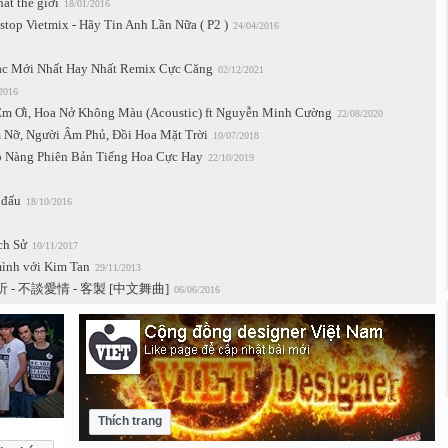
ất thế giới
18/01/2016
op Vietmix - Hãy Tin Anh Lần Nữa ( P2 )
24/04/2016
ạc Mới Nhất Hay Nhất Remix Cực Căng
02/12/2021
2016
Em Ơi, Hoa Nở Không Màu (Acoustic) ft Nguyễn Minh Cường
22/08/2020
m Nỡ, Người Âm Phủ, Đồi Hoa Mặt Trời
10/07/2018
ộ Nàng Phiên Bản Tiếng Hoa Cực Hay
22/10/2019
 đấu
18/10/2016
ch Sử
10/11/2017
 mình với Kim Tan
29/11/2013
听 - 不談愛情 - 客製 [中文舞曲]
06/06/2016
Thích trang