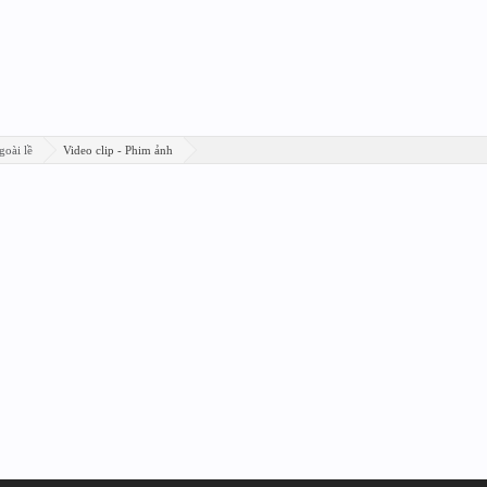
goài lề
Video clip - Phim ảnh