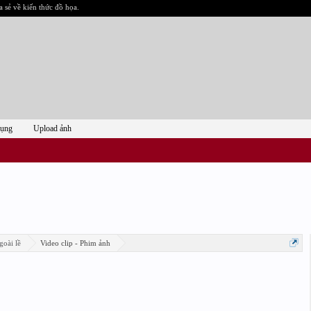
a sẻ về kiến thức đồ họa.
dụng
Upload ảnh
goài lề
Video clip - Phim ảnh