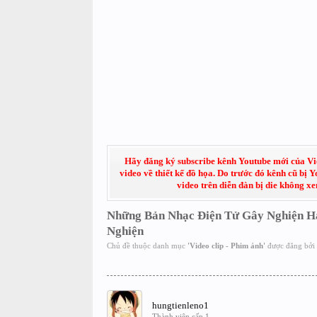
Hãy đăng ký subscribe kênh Youtube mới của Việt
video về thiết kế đồ họa. Do trước đó kênh cũ bị 
video trên diễn đàn bị die không x
Những Bản Nhạc Điện Tử Gây Nghiện H
Nghiện
Chủ đề thuộc danh mục
'
Video clip - Phim ảnh
'
được đăng bởi
hungtienleno1
Thành viên cấp 1