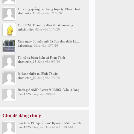
Thi công quảng cáo bảng hiệu tại Phan Thiết
alothietke_18
đăng vào
21/7/26
Tp. HCM. Thanh lý điện thoại Samsung...
anhsinhvien
đăng vào
15/7/26
Xem ngay 50 mẫu mộ đá đơn đẹp thiết kế...
dabaochau
đăng vào
13/7/26
Thi công bảng hiệu tại Phan Thiết
alothietke_18
đăng vào
9/7/26
In danh thiếp tại Bình Thuận
alothietke_02
đăng vào
7/7/26
Đánh giá AMD Ryzen 9 9950X: Vẫn là "ông...
meo1725
đăng vào
30/6/26
Chủ đề đáng chú ý
Cấu hình PC "quốc dân" Ryzen 5 5500 và RX...
meo1725
đăng vào
Thứ tư at 10:28 AM