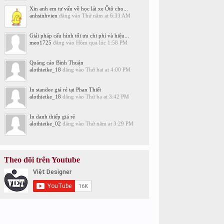
Xin anh em tư vấn về học lái xe Ôtô cho...
anhsinhvien
đăng vào
Thứ năm at 6:33 AM
Giải pháp cấu hình tối ưu chi phí và hiệu...
meo1725
đăng vào
Hôm qua lúc 1:58 PM
Quảng cáo Bình Thuận
alothietke_18
đăng vào
Thứ hai at 4:00 PM
In standee giá rẻ tại Phan Thiết
alothietke_18
đăng vào
Thứ ba at 3:42 PM
In danh thiếp giá rẻ
alothietke_02
đăng vào
Thứ năm at 3:29 PM
Theo dõi trên Youtube