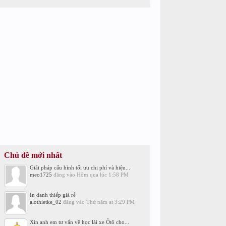
Chủ đề mới nhất
Giải pháp cấu hình tối ưu chi phí và hiệu...
meo1725
đăng vào
Hôm qua lúc 1:58 PM
In danh thiếp giá rẻ
alothietke_02
đăng vào
Thứ năm at 3:29 PM
Xin anh em tư vấn về học lái xe Ôtô cho...