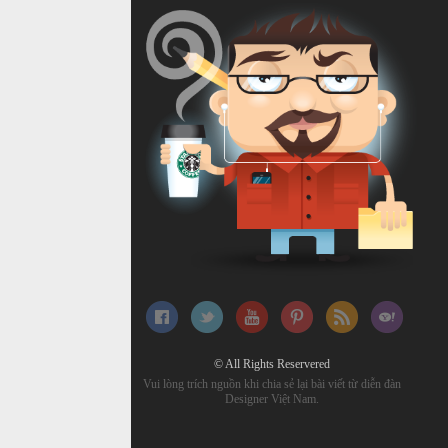
© All Rights Reservered
Vui lòng trích nguồn khi chia sẻ lại bài viết từ diễn đàn
Designer Việt Nam.