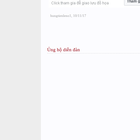
Tham g
hungtienleno1
,
10/11/17
Ủng hộ diễn đàn