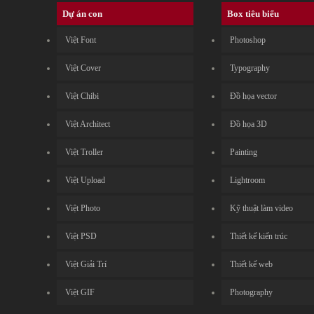
Dự án con
Box tiêu biểu
Việt Font
Photoshop
Việt Cover
Typography
Việt Chibi
Đồ họa vector
Việt Architect
Đồ họa 3D
Việt Troller
Painting
Việt Upload
Lightroom
Việt Photo
Kỹ thuật làm video
Việt PSD
Thiết kế kiến trúc
Việt Giải Trí
Thiết kế web
Việt GIF
Photography