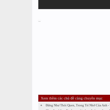
...
Xem thêm các chủ đề cùng chuyên mục
Đừng Như Thói Quen, Trong Trí Nhớ Của Anh -