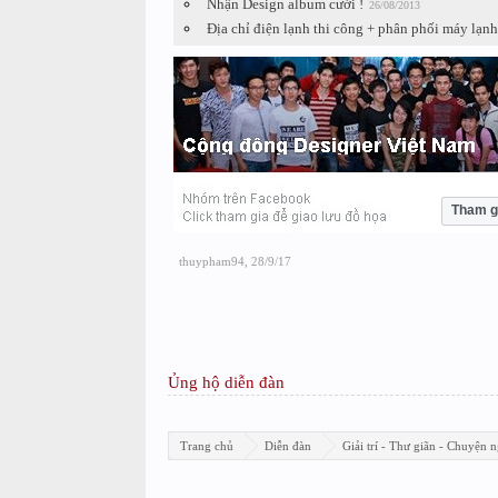
Nhận Design album cưới !
26/08/2013
Địa chỉ điện lạnh thi công + phân phối máy lạn
Tham g
thuypham94
,
28/9/17
Ủng hộ diễn đàn
Trang chủ
Diễn đàn
Giải trí - Thư giãn - Chuyện n