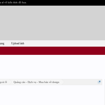
a sẻ về kiến thức đồ họa.
dụng
Upload ảnh
goài lề
Quảng cáo - Dịch vụ - Mua bán về design