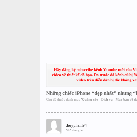
Hãy đăng ký subscribe kênh Youtube mới của Việt
video về thiết kế đồ họa. Do trước đó kênh cũ bị 
video trên diễn đàn bị die không x
Những chiếc iPhone “đẹp nhất” nhưng 
Chủ đề thuộc danh mục
'
Quảng cáo - Dịch vụ - Mua bán về de
thuypham94
Mới đăng kí