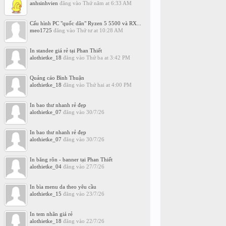
anhsinhvien
đăng vào
Thứ năm at 6:33 AM
Cấu hình PC "quốc dân" Ryzen 5 5500 và RX...
meo1725
đăng vào
Thứ tư at 10:28 AM
In standee giá rẻ tại Phan Thiết
alothietke_18
đăng vào
Thứ ba at 3:42 PM
Quảng cáo Bình Thuận
alothietke_18
đăng vào
Thứ hai at 4:00 PM
In bao thư nhanh rẻ đẹp
alothietke_07
đăng vào
30/7/26
In bao thư nhanh rẻ đẹp
alothietke_07
đăng vào
30/7/26
In băng rôn - banner tại Phan Thiết
alothietke_04
đăng vào
27/7/26
In bìa menu da theo yêu cầu
alothietke_15
đăng vào
23/7/26
In tem nhãn giá rẻ
alothietke_18
đăng vào
22/7/26