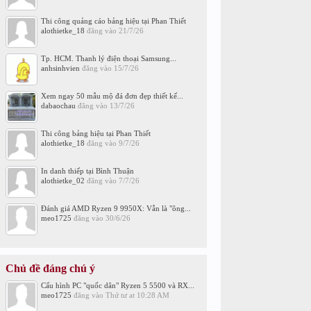
Thi công quảng cáo bảng hiệu tại Phan Thiết
alothietke_18
đăng vào
21/7/26
Tp. HCM. Thanh lý điện thoại Samsung...
anhsinhvien
đăng vào
15/7/26
Xem ngay 50 mẫu mộ đá đơn đẹp thiết kế...
dabaochau
đăng vào
13/7/26
Thi công bảng hiệu tại Phan Thiết
alothietke_18
đăng vào
9/7/26
In danh thiếp tại Bình Thuận
alothietke_02
đăng vào
7/7/26
Đánh giá AMD Ryzen 9 9950X: Vẫn là "ông...
meo1725
đăng vào
30/6/26
Chủ đề đáng chú ý
Cấu hình PC "quốc dân" Ryzen 5 5500 và RX...
meo1725
đăng vào
Thứ tư at 10:28 AM