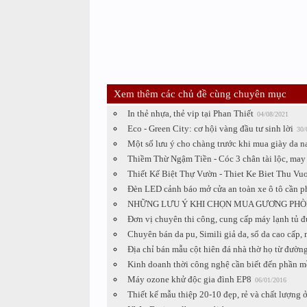
Xem thêm các chủ đề cùng chuyên mục
In thẻ nhựa, thẻ vip tại Phan Thiết
04/08/2021
Eco - Green City: cơ hội vàng đầu tư sinh lời
30/
Một số lưu ý cho chàng trước khi mua giày da 
Thiềm Thừ Ngậm Tiền - Cóc 3 chân tài lộc, may
Thiết Kế Biệt Thự Vườn - Thiet Ke Biet Thu Vu
Đèn LED cảnh báo mở cửa an toàn xe ô tô cần ph
NHỮNG LƯU Ý KHI CHỌN MUA GƯƠNG PH
Đơn vị chuyên thi công, cung cấp máy lạnh tủ đ
Chuyên bán da pu, Simili giả da, sổ da cao cấp,
Địa chỉ bán mẫu cột hiên đá nhà thờ họ từ đườn
Kinh doanh thời công nghệ cần biết đến phần m
Máy ozone khử độc gia đình EP8
06/01/2016
Thiết kế mẫu thiệp 20-10 đẹp, rẻ và chất lượn