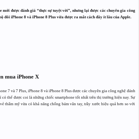
ne mới được đánh giá “thực sự tuyệt vời”, nhưng lại được các chuyên gia công
ộ đôi iPhone 8 và iPhone 8 Plus vừa được ra mắt cách đây ít lâu của Apple.
nên mua iPhone X
hone 7 và 7 Plus, iPhone 8 và iPhone 8 Plus được các chuyên gia công nghệ đánh
í có thể được coi là những chiếc smartphone tốt nhất trên thị trường hiện nay. Sự
ng vẻ thẩm mỹ vừa có khả năng chống bám vân tay, trầy xước hiệu quả hơn so với