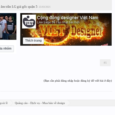
h âm trần LG giá gốc quận 5
25/03/2021
Thích trang
ia nhóm
#1
(Bạn cần phải đăng nhập hoặc đăng ký để viết bài ở đây)
goài lề
Quảng cáo - Dịch vụ - Mua bán về design