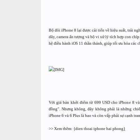
Bộ đôi iPhone 8 lại được cải tiến về hiệu suất, trải 
dây, camera ấn tượng và bộ vi xử lý tích hợp con chí
hệ điều hành iOS 11 thần thánh, giúp tối ưu hóa các 
Với giá bán khởi điểm từ 699 USD cho iPhone 8 và 
đồng”. Nhưng không, đây không phải là những chi
iPhone 6 và 6 Plus là bao và còn vấp phải sự cạnh tr
>> Xem thêm: {dien thoai iphone hai phong
}