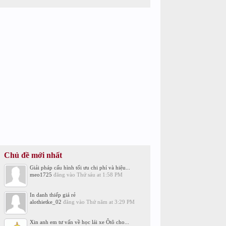
Chủ đề mới nhất
Giải pháp cấu hình tối ưu chi phí và hiệu...
meo1725
đăng vào
Thứ sáu at 1:58 PM
In danh thiếp giá rẻ
alothietke_02
đăng vào
Thứ năm at 3:29 PM
Xin anh em tư vấn về học lái xe Ôtô cho...