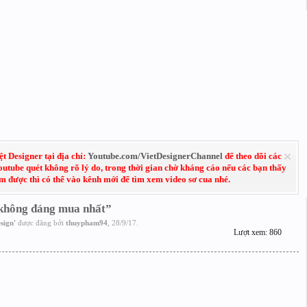
 Designer tại địa chỉ:
Youtube.com/VietDesignerChannel
để theo dõi các
Youtube quét không rõ lý do, trong thời gian chờ kháng cáo nếu các bạn thấy
em được thì có thể vào kênh mới để tìm xem video sơ cua nhé.
“không đáng mua nhất”
sign
'
được đăng bởi
thuypham94
,
28/9/17
.
Lượt xem: 860