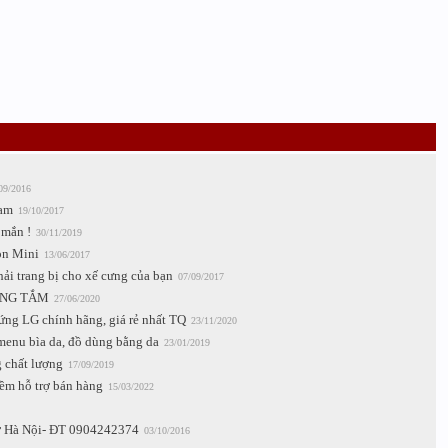
09/2016
nam
19/10/2017
 mắn !
30/11/2019
on Mini
13/06/2017
ải trang bị cho xế cưng của bạn
07/09/2017
ÒNG TẮM
27/06/2020
ứng LG chính hãng, giá rẻ nhất TQ
23/11/2020
 menu bìa da, đồ dùng bằng da
23/01/2019
g chất lượng
17/09/2019
ềm hỗ trợ bán hàng
15/03/2022
g ở Hà Nội- ĐT 0904242374
03/10/2016