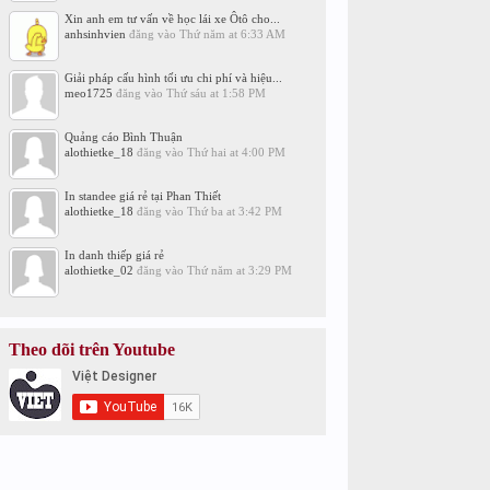
Xin anh em tư vấn về học lái xe Ôtô cho...
anhsinhvien
đăng vào
Thứ năm at 6:33 AM
Giải pháp cấu hình tối ưu chi phí và hiệu...
meo1725
đăng vào
Thứ sáu at 1:58 PM
Quảng cáo Bình Thuận
alothietke_18
đăng vào
Thứ hai at 4:00 PM
In standee giá rẻ tại Phan Thiết
alothietke_18
đăng vào
Thứ ba at 3:42 PM
In danh thiếp giá rẻ
alothietke_02
đăng vào
Thứ năm at 3:29 PM
Theo dõi trên Youtube