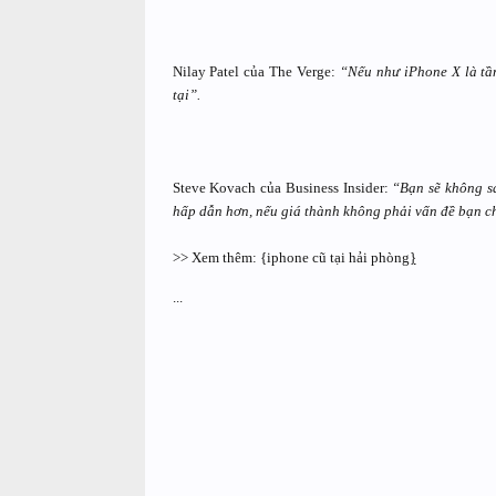
Nilay Patel của The Verge:
“Nếu như iPhone X là tầm
tại”.
Steve Kovach của Business Insider:
“Bạn sẽ không sa
hấp dẫn hơn, nếu giá thành không phải vấn đề bạn 
>> Xem thêm: {iphone cũ tại hải phòng
}
...