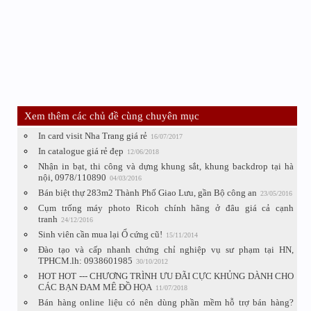
Xem thêm các chủ đề cùng chuyên mục
In card visit Nha Trang giá rẻ
16/07/2017
In catalogue giá rẻ đẹp
12/06/2018
Nhận in bạt, thi công và dựng khung sắt, khung backdrop tại hà
nội, 0978/110890
04/03/2016
Bán biệt thự 283m2 Thành Phố Giao Lưu, gần Bộ công an
23/05/2016
Cụm trống máy photo Ricoh chính hãng ở đâu giá cả cạnh
tranh
24/12/2016
Sinh viên cần mua lại Ổ cứng cũ!
15/11/2014
Đào tạo và cấp nhanh chứng chỉ nghiệp vụ sư phạm tại HN,
TPHCM.lh: 0938601985
30/10/2012
HOT HOT --- CHƯƠNG TRÌNH ƯU ĐÃI CỰC KHỦNG DÀNH CHO
CÁC BẠN ĐAM MÊ ĐỒ HỌA
11/07/2018
Bán hàng online liệu có nên dùng phần mềm hỗ trợ bán hàng?