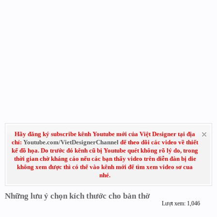
Hãy đăng ký subscribe kênh Youtube mới của Việt Designer tại địa
chỉ:
Youtube.com/VietDesignerChannel
để theo dõi các video về thiết
kế đồ họa. Do trước đó kênh cũ bị Youtube quét không rõ lý do, trong
thời gian chờ kháng cáo nếu các bạn thấy video trên diễn đàn bị die
không xem được thì có thể vào kênh mới để tìm xem video sơ cua
nhé.
Những lưu ý chọn kích thước cho bàn thờ
Lượt xem: 1,046