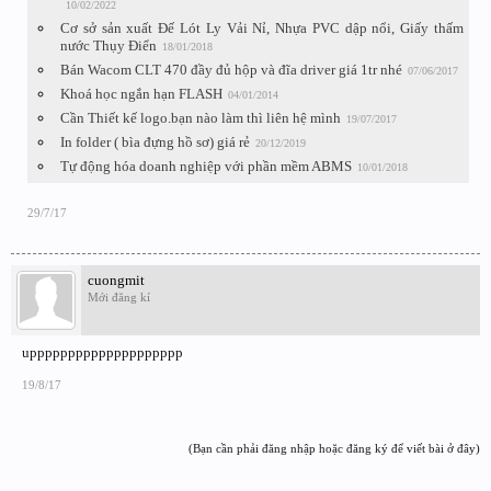
10/02/2022
Cơ sở sản xuất Đế Lót Ly Vải Nỉ, Nhựa PVC dập nổi, Giấy thấm
nước Thụy Điển
18/01/2018
Bán Wacom CLT 470 đầy đủ hộp và đĩa driver giá 1tr nhé
07/06/2017
Khoá học ngắn hạn FLASH
04/01/2014
Cần Thiết kế logo.bạn nào làm thì liên hệ mình
19/07/2017
In folder ( bìa đựng hồ sơ) giá rẻ
20/12/2019
Tự động hóa doanh nghiệp với phần mềm ABMS
10/01/2018
29/7/17
cuongmit
Mới đăng kí
upppppppppppppppppppp
19/8/17
(Bạn cần phải đăng nhập hoặc đăng ký để viết bài ở đây)