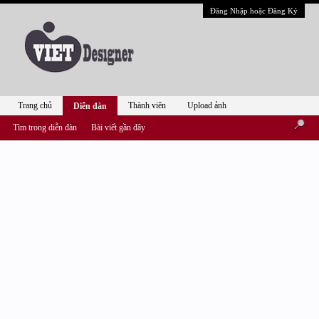
Đăng Nhập hoặc Đăng Ký
Trang chủ
Thành viên
Upload ảnh
Diễn đàn
Tìm trong diễn đàn
Bài viết gần đây