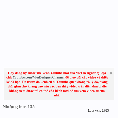
Hãy đăng ký subscribe kênh Youtube mới của Việt Designer tại địa
chỉ:
Youtube.com/VietDesignerChannel
để theo dõi các video về thiết
kế đồ họa. Do trước đó kênh cũ bị Youtube quét không rõ lý do, trong
thời gian chờ kháng cáo nếu các bạn thấy video trên diễn đàn bị die
không xem được thì có thể vào kênh mới để tìm xem video sơ cua
nhé.
Nhượng lens 135
Lượt xem: 2,625