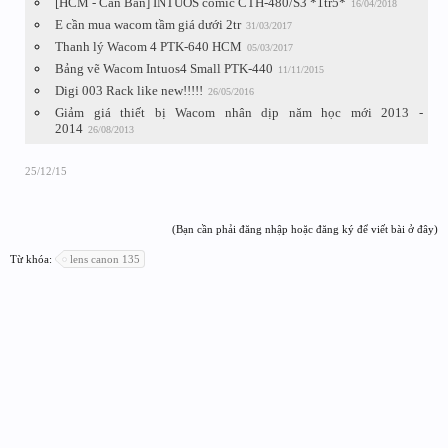
[HCM - Cần Bán] INTUOS comic CTH-480/S3 *1tr5*
16/04/2018
E cần mua wacom tầm giá dưới 2tr
31/03/2017
Thanh lý Wacom 4 PTK-640 HCM
05/03/2017
Bảng vẽ Wacom Intuos4 Small PTK-440
11/11/2015
Digi 003 Rack like new!!!!!
26/05/2016
Giảm giá thiết bị Wacom nhân dịp năm học mới 2013 -
2014
26/08/2013
25/12/15
(Bạn cần phải đăng nhập hoặc đăng ký để viết bài ở đây)
Từ khóa:
lens canon 135