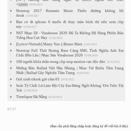
=))))))))
19/09/2014
Nonstop 2017 Ketamin Music Thiên đường không lối
thoát
15/04/2017
Bạn có đt iphone 6 muốn đi thay màn hình thì nên xem clip
này
01/06/2017
NST Nhạc DJ - Vinahouse 2020 Độ Ta Không Độ Nàng Phiên Bản
Tiếng Hoa Cực Hay
22/10/2019
[Lyrics+Vietsub] Marry You || Bruno Mars
13/04/2015
Nonstop Full Thái Hoàng Bass Căng SML Tình Nghĩa Anh Em
Chắc Bền Lâu | Nhạc Sàn Vinahouse 2020
03/08/2019
100 người khỏa thân trong clip stop motion cực độc đáo
10/12/2013
Những Bản Ballad Việt Nhẹ Nhàng | Nhạc Trẻ Buồn Tâm Trạng
Nhất | Ballad Gây Nghiện Tâm Trạng
16/03/2021
Girl xinh tiktok gợi cảm 05
24/05/2021
Soái Tỷ Chất Lừ Làm Hội Chị Em Đứng Ngồi Không Yên Trên Tik
Tok
22/08/2018
Timelapse Đà Nẵng
02/04/2014
9/7/17
(Bạn cần phải đăng nhập hoặc đăng ký để viết bài ở đây)