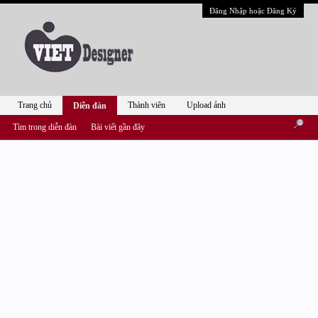
Đăng Nhập hoặc Đăng Ký
Trang chủ
Thành viên
Upload ảnh
Diễn đàn
Tìm trong diễn đàn
Bài viết gần đây