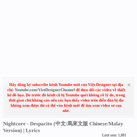
Hãy đăng ký subscribe kênh Youtube mới của Việt Designer tại địa
chỉ:
Youtube.com/VietDesignerChannel
để theo dõi các video về thiết
kế đồ họa. Do trước đó kênh cũ bị Youtube quét không rõ lý do, trong
thời gian chờ kháng cáo nếu các bạn thấy video trên diễn đàn bị die
không xem được thì có thể vào kênh mới để tìm xem video sơ cua
nhé.
Nightcore - Despacito (中文/馬來文版 Chinese/Malay
Version) | Lyrics
Lượt xem: 1,881