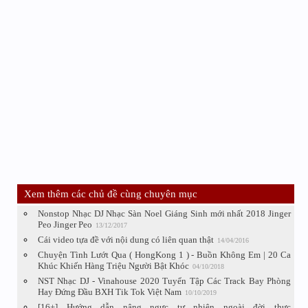
Xem thêm các chủ đề cùng chuyên mục
Nonstop Nhạc DJ Nhạc Sàn Noel Giáng Sinh mới nhất 2018 Jinger
Peo Jinger Peo
13/12/2017
Cái video tựa đề với nội dung có liên quan thật
14/04/2016
Chuyện Tình Lướt Qua ( HongKong 1 ) - Buồn Không Em | 20 Ca
Khúc Khiến Hàng Triệu Người Bật Khóc
04/10/2018
NST Nhạc DJ - Vinahouse 2020 Tuyển Tập Các Track Bay Phòng
Hay Đứng Đầu BXH Tik Tok Việt Nam
10/10/2019
[16+] Hướng dẫn nâng ngực tự nhiên ngoài đời thực