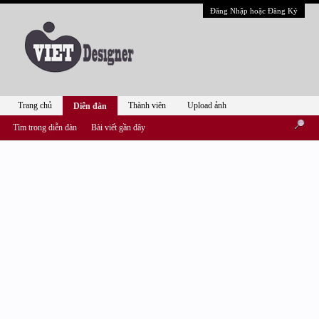
Đăng Nhập hoặc Đăng Ký
Trang chủ
Thành viên
Upload ảnh
Diễn đàn
Tìm trong diễn đàn
Bài viết gần đây