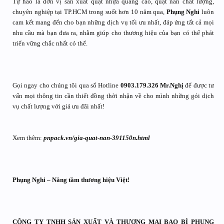
Tự hào là đơn vị sản xuất quạt nhựa quảng cáo, quạt nan chất lượng,
chuyên nghiệp tại TP.HCM trong suốt hơn 10 năm qua,
Phụng Nghi
luôn
cam kết mang đến cho bạn những dịch vụ tối ưu nhất, đáp ứng tất cả mọi
nhu cầu mà bạn đưa ra, nhằm giúp cho thương hiệu của bạn có thể phát
triển vững chắc nhất có thể.
Gọi ngay cho chúng tôi qua số Hotline
0903.179.326 Mr.Nghị
để được tư
vấn mọi thông tin cần thiết đồng thời nhận về cho mình những gói dịch
vụ chất lượng với giá ưu đãi nhất!
Xem thêm:
pnpack.vn/gia-quat-nan-391150n.html
Phụng Nghi – Nâng tầm thương hiệu Việt!
CÔNG TY TNHH SẢN XUẤT VÀ THƯƠNG MẠI BAO BÌ PHỤNG