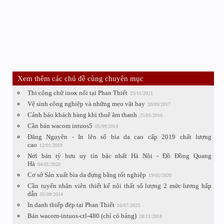
Xem thêm các chủ đề cùng chuyên mục
Thi công chữ inox nổi tại Phan Thiết
23/11/2021
Vệ sinh công nghiệp và những mẹo vặt hay
20/09/2017
Cảnh báo khách hàng khi thuê âm thanh
25/01/2016
Cần bán wacom intuos5
05/09/2014
Đăng Nguyên - In lên sổ bìa da cao cấp 2019 chất lượng
cao
12/01/2019
Nơi bán tỳ hưu uy tín bậc nhất Hà Nội - Đồ Đồng Quang
Hà
04/01/2020
Cơ sở Sản xuất bìa da đựng bằng tốt nghiệp
19/05/2020
Cần tuyển nhân viên thiết kế nội thất số lượng 2 mức lương hấp
dẫn
05/09/2014
In danh thiếp đẹp tại Phan Thiết
10/07/2023
Bán wacom-intuos-ctl-480 (chỉ có bảng)
28/11/2018