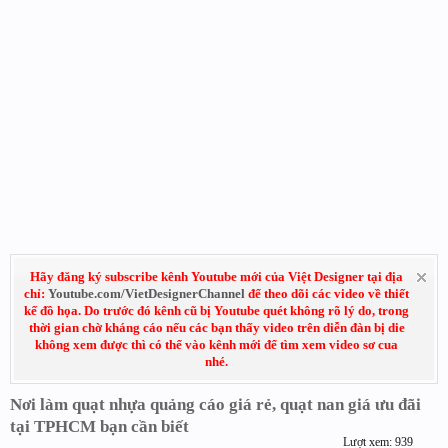
Hãy đăng ký subscribe kênh Youtube mới của Việt Designer tại địa
chỉ:
Youtube.com/VietDesignerChannel
để theo dõi các video về thiết
kế đồ họa. Do trước đó kênh cũ bị Youtube quét không rõ lý do, trong
thời gian chờ kháng cáo nếu các bạn thấy video trên diễn đàn bị die
không xem được thì có thể vào kênh mới để tìm xem video sơ cua
nhé.
Nơi làm quạt nhựa quảng cáo giá rẻ, quạt nan giá ưu đãi
tại TPHCM bạn cần biết
Lượt xem: 939