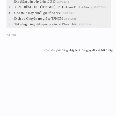
Địa điểm bán bếp điện từ 3 lò
28/05/2018
XEM ĐIỂM THI TỐT NGHIỆP 2015 Cụm Thi Hà Giang
15/07/2015
Cho thuê máy chiếu giá rẻ có VAT
16/08/2016
Dịch vụ Chuyển trọ giá rẻ TPHCM
23/04/2021
Thi công bảng hiệu quảng cáo tại Phan Thiết
30/05/2019
7/11/18
(Bạn cần phải đăng nhập hoặc đăng ký để viết bài ở đây)