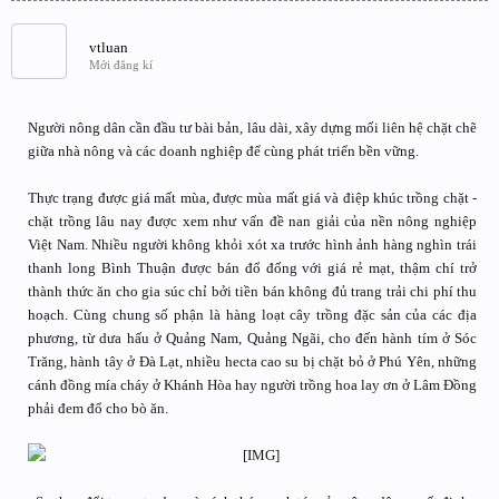
vtluan
Mới đăng kí
Người nông dân cần đầu tư bài bản, lâu dài, xây dựng mối liên hệ chặt chẽ
giữa nhà nông và các doanh nghiệp để cùng phát triển bền vững.
Thực trạng được giá mất mùa, được mùa mất giá và điệp khúc trồng chặt -
chặt trồng lâu nay được xem như vấn đề nan giải của nền nông nghiệp
Việt Nam. Nhiều người không khỏi xót xa trước hình ảnh hàng nghìn trái
thanh long Bình Thuận được bán đổ đống với giá rẻ mạt, thậm chí trở
thành thức ăn cho gia súc chỉ bởi tiền bán không đủ trang trải chi phí thu
hoạch. Cùng chung số phận là hàng loạt cây trồng đặc sản của các địa
phương, từ dưa hấu ở Quảng Nam, Quảng Ngãi, cho đến hành tím ở Sóc
Trăng, hành tây ở Đà Lạt, nhiều hecta cao su bị chặt bỏ ở Phú Yên, những
cánh đồng mía cháy ở Khánh Hòa hay người trồng hoa lay ơn ở Lâm Đồng
phải đem đổ cho bò ăn.