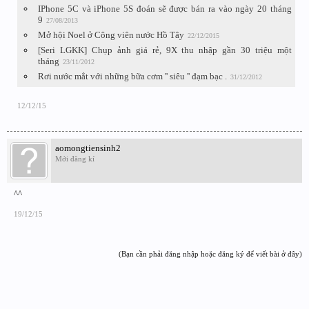
IPhone 5C và iPhone 5S đoán sẽ được bán ra vào ngày 20 tháng
9
27/08/2013
Mở hội Noel ở Công viên nước Hồ Tây
22/12/2015
[Seri LGKK] Chụp ảnh giá rẻ, 9X thu nhập gần 30 triệu một
tháng
23/11/2012
Rơi nước mắt với những bữa cơm '' siêu '' đạm bạc .
31/12/2012
12/12/15
aomongtiensinh2
Mới đăng kí
^^
19/12/15
(Bạn cần phải đăng nhập hoặc đăng ký để viết bài ở đây)