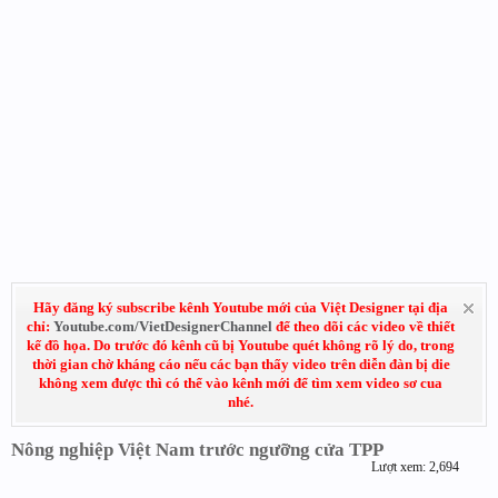
Hãy đăng ký subscribe kênh Youtube mới của Việt Designer tại địa
chỉ:
Youtube.com/VietDesignerChannel
để theo dõi các video về thiết
kế đồ họa. Do trước đó kênh cũ bị Youtube quét không rõ lý do, trong
thời gian chờ kháng cáo nếu các bạn thấy video trên diễn đàn bị die
không xem được thì có thể vào kênh mới để tìm xem video sơ cua
nhé.
Nông nghiệp Việt Nam trước ngưỡng cửa TPP
Lượt xem: 2,694