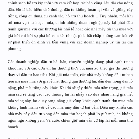
chính sách hỗ trợ kịp thời với cam kết hợp tác bền vững, lâu dài cho nông
dân. Đó là bảo hiểm chữ đường, đầu tư không hoàn lại vốn và giống cây
trồng, công cụ dụng cụ canh tác, hỗ trợ thu hoạch… Tuy nhiên, mỗi khi
tới mùa vụ thu hoạch mía, chính những doanh nghiệp này lại phải đấu
tranh giữ mía với các thương lái nhỏ lẻ hoặc các nhà máy tới thu mua với
giá hời chỉ bởi sự phá bỏ cam kết từ một phía bất chấp những cam kết về
sự phát triển ổn định và bền vững với các doanh nghiệp uy tín tại địa
phương.
Các doanh nghiệp đầu tư bài bản, chuyên nghiệp đang phải cạnh tranh
khốc liệt với các đơn vị, lái thương thời vụ, mua xô theo giá thị trường
thay vì đầu tư bao tiêu. Khi giá mía thấp, các nhà máy không đầu tư bao
tiêu mà mua mía với giá rẻ mạt thông qua thương lái, dẫn đến nông dân lỗ
nặng, phá mía trồng cây khác. Khi đó sẽ gây thiếu mía trầm trọng, giá mía
năm sau sẽ tăng cao, các thương lái lại nhảy vào đua nhau nâng giá, hết
mía vùng này, họ quay sang nâng giá vùng khác, cạnh tranh thu mua mía
không lành mạnh với cả các nhà máy đầu tư bài bản. Điều này khiến các
nhà máy này đầu tư xong đến mùa thu hoạch phải lo giữ mía, ăn không
ngon ngủ không yên. Và cuộc chiến giữ mía vẫn cứ lặp lại mỗi mùa thu
hoạch.