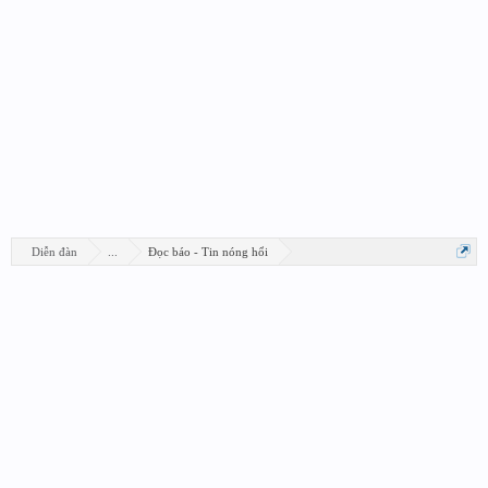
Diễn đàn
...
Đọc báo - Tin nóng hổi