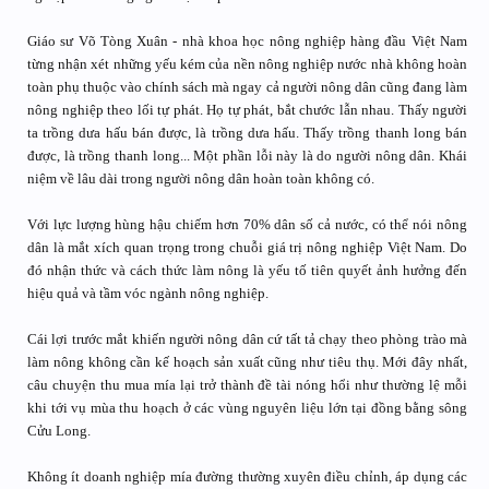
Giáo sư Võ Tòng Xuân - nhà khoa học nông nghiệp hàng đầu Việt Nam
từng nhận xét những yếu kém của nền nông nghiệp nước nhà không hoàn
toàn phụ thuộc vào chính sách mà ngay cả người nông dân cũng đang làm
nông nghiệp theo lối tự phát. Họ tự phát, bắt chước lẫn nhau. Thấy người
ta trồng dưa hấu bán được, là trồng dưa hấu. Thấy trồng thanh long bán
được, là trồng thanh long... Một phần lỗi này là do người nông dân. Khái
niệm về lâu dài trong người nông dân hoàn toàn không có.
Với lực lượng hùng hậu chiếm hơn 70% dân số cả nước, có thể nói nông
dân là mắt xích quan trọng trong chuỗi giá trị nông nghiệp Việt Nam. Do
đó nhận thức và cách thức làm nông là yếu tố tiên quyết ảnh hưởng đến
hiệu quả và tầm vóc ngành nông nghiệp.
Cái lợi trước mắt khiến người nông dân cứ tất tả chạy theo phòng trào mà
làm nông không cần kế hoạch sản xuất cũng như tiêu thụ. Mới đây nhất,
câu chuyện thu mua mía lại trở thành đề tài nóng hổi như thường lệ mỗi
khi tới vụ mùa thu hoạch ở các vùng nguyên liệu lớn tại đồng bằng sông
Cửu Long.
Không ít doanh nghiệp mía đường thường xuyên điều chỉnh, áp dụng các