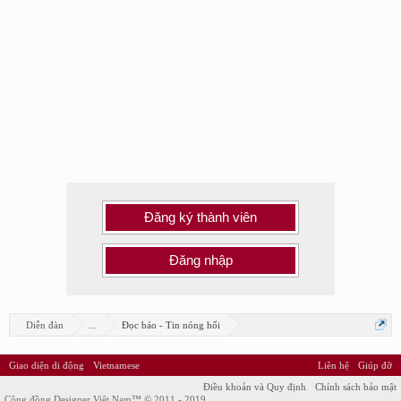
Đăng ký thành viên
Đăng nhập
Diễn đàn
...
Đọc báo - Tin nóng hổi
Giao diện di động
Vietnamese
Liên hệ
Giúp đỡ
Điều khoản và Quy định
Chính sách bảo mật
Cộng đồng Designer Việt Nam™ © 2011 - 2019