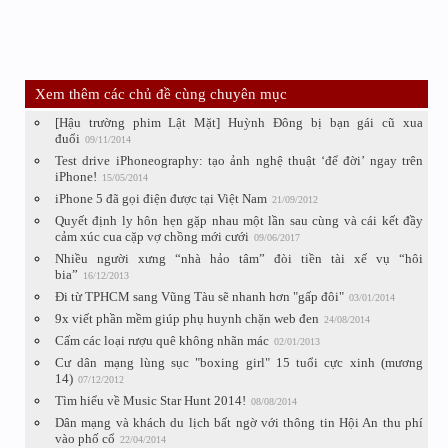
Xem thêm các chủ đề cùng chuyên mục
[Hậu trường phim Lật Mặt] Huỳnh Đông bị bạn gái cũ xua
đuổi
09/11/2014
Test drive iPhoneography: tạo ảnh nghệ thuật ‘để đời’ ngay trên
iPhone!
15/05/2014
iPhone 5 đã gọi điện được tại Việt Nam
21/09/2012
Quyết định ly hôn hẹn gặp nhau một lần sau cùng và cái kết đầy
cảm xúc cua cặp vợ chồng mới cưới
09/06/2017
Nhiều người xưng “nhà hảo tâm” đòi tiền tài xế vụ “hôi
bia”
16/12/2013
Đi từ TPHCM sang Vũng Tàu sẽ nhanh hơn "gấp đôi"
03/01/2014
9x viết phần mềm giúp phụ huynh chặn web đen
24/08/2014
Cấm các loại rượu quê không nhãn mác
02/01/2013
Cư dân mạng lùng sục "boxing girl" 15 tuổi cực xinh (mương
14)
07/12/2012
Tìm hiểu về Music Star Hunt 2014!
08/08/2014
Dân mạng và khách du lịch bất ngờ với thông tin Hội An thu phí
vào phố cổ
22/04/2014