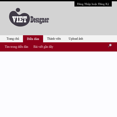
Đăng Nhập hoặc Đăng Ký
Trang chủ
Thành viên
Upload ảnh
Diễn đàn
Tìm trong diễn đàn
Bài viết gần đây