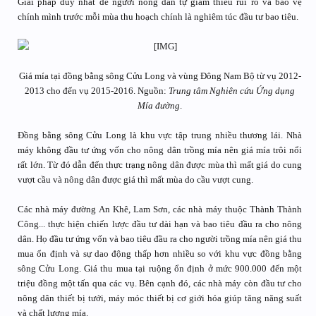
Giải pháp duy nhất để người nông dân tự giảm thiểu rủi ro và bảo vệ
chính mình trước mỗi mùa thu hoạch chính là nghiêm túc đầu tư bao tiêu.
Giá mía tại đồng bằng sông Cửu Long và vùng Đông Nam Bộ từ vụ 2012-
2013 cho đến vụ 2015-2016. Nguồn:
Trung tâm Nghiên cứu Ứng dụng
Mía đường
.​
Đồng bằng sông Cửu Long là khu vực tập trung nhiều thương lái. Nhà
máy không đầu tư ứng vốn cho nông dân trồng mía nên giá mía trôi nổi
rất lớn. Từ đó dẫn đến thực trạng nông dân được mùa thì mất giá do cung
vượt cầu và nông dân được giá thì mất mùa do cầu vượt cung.
Các nhà máy đường An Khê, Lam Sơn, các nhà máy thuộc Thành Thành
Công... thực hiện chiến lược đầu tư dài hạn và bao tiêu đầu ra cho nông
dân. Họ đầu tư ứng vốn và bao tiêu đầu ra cho người trồng mía nên giá thu
mua ổn định và sự dao động thấp hơn nhiều so với khu vực đồng bằng
sông Cửu Long. Giá thu mua tại ruộng ổn định ở mức 900.000 đến một
triệu đồng một tấn qua các vụ. Bên cạnh đó, các nhà máy còn đầu tư cho
nông dân thiết bị tưới, máy móc thiết bị cơ giới hóa giúp tăng năng suất
và chất lượng mía.