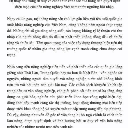
Sự thay đổi trong tư duy và cách thức canh tác của nông dân quyết định
diện mạo của nền nông nghiệp Việt nam trước ngưỡng hội nhập.​
Ngay cả lúa gạo, mặt hàng nông sản chủ lực gắn liền với tên tuổi quốc gia
xuất khẩu nông nghiệp của Việt Nam, cũng không nằm ngoài thực trạng
đó. Những chỉ số gia tăng năng suất, sản lượng không tỷ lệ thuận với thu
nhập của người nông dân do đầu tư phát triển không đồng đều về chiều
rộng và chiều sâu. Tầm quan trọng của việc xây dựng thương hiệu trên thị
trường quốc tế nhằm gia tăng năng lực cạnh tranh cũng chưa được coi
trọng.
Nhìn sang nền nông nghiệp tiên tiến và phát triển của các quốc gia láng
giềng như Thái Lan, Trung Quốc, hay xa hơn là Nhật Bản - vốn nghèo tài
nguyên, những người tâm huyết với nông nghiệp nước nhà không khỏi
trăn trở với bài toán nan giải lâu nay. Các chính sách khuyến khích tập
trung đầu tư vào nông nghiệp, các giải pháp cải tiến cơ sở hạ tầng, ứng
dụng cơ giới hóa, nghiên cứu phát triển khoa học công nghệ hiện đại,
đồng thời đẩy mạnh công tác thị trường, hoạt động thương mại liên tiếp
được triển khai đồng bộ và xuyên suốt từ cấp trung ương đến địa phương.
Dù vậy, dường như vấn đề gốc rễ vẫn đang bị bỏ ngỏ chính là cách thức
làm nông, được quyết định và ảnh hưởng bởi tư duy về văn hóa nông
nghiệp của những người trực tiếp canh tác.