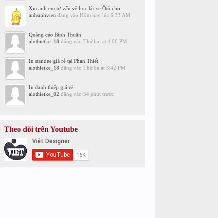
Xin anh em tư vấn về học lái xe Ôtô cho...
anhsinhvien
đăng vào
Hôm nay lúc 6:33 AM
Quảng cáo Bình Thuận
alothietke_18
đăng vào
Thứ hai at 4:00 PM
In standee giá rẻ tại Phan Thiết
alothietke_18
đăng vào
Thứ ba at 3:42 PM
In danh thiếp giá rẻ
alothietke_02
đăng vào
54 phút trước
Theo dõi trên Youtube