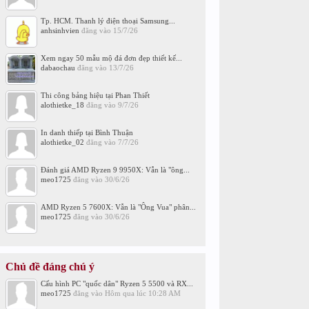
Tp. HCM. Thanh lý điện thoại Samsung...
anhsinhvien
đăng vào
15/7/26
Xem ngay 50 mẫu mộ đá đơn đẹp thiết kế...
dabaochau
đăng vào
13/7/26
Thi công bảng hiệu tại Phan Thiết
alothietke_18
đăng vào
9/7/26
In danh thiếp tại Bình Thuận
alothietke_02
đăng vào
7/7/26
Đánh giá AMD Ryzen 9 9950X: Vẫn là "ông...
meo1725
đăng vào
30/6/26
AMD Ryzen 5 7600X: Vẫn là "Ông Vua" phân...
meo1725
đăng vào
30/6/26
Chủ đề đáng chú ý
Cấu hình PC "quốc dân" Ryzen 5 5500 và RX...
meo1725
đăng vào
Hôm qua lúc 10:28 AM