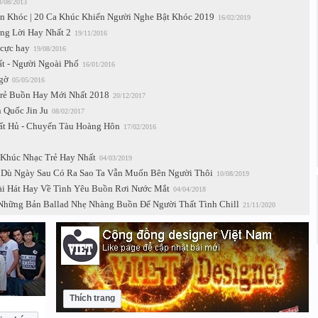
8/08/2013
n Khóc | 20 Ca Khúc Khiến Người Nghe Bật Khóc 2019
16/02/2019
ng Lời Hay Nhất 2
19/11/2016
cực hay
19/08/2016
t - Người Ngoài Phố
16/01/2016
ngờ
05/05/2016
rẻ Buồn Hay Mới Nhất 2018
20/12/2017
 Quốc Jin Ju
08/02/2017
ất Hủ - Chuyến Tàu Hoàng Hôn
17/02/2016
 Khúc Nhạc Trẻ Hay Nhất
04/03/2019
| Dù Ngày Sau Có Ra Sao Ta Vẫn Muốn Bên Người Thôi
10/08/2019
ài Hát Hay Về Tình Yêu Buồn Rơi Nước Mắt
04/04/2018
Những Bản Ballad Nhẹ Nhàng Buồn Để Người Thất Tình Chill
21/11/2020
Thích trang