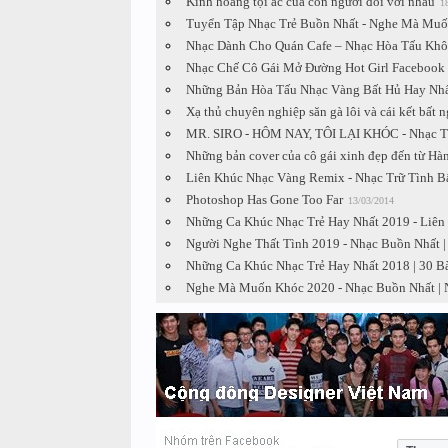
Kinh hoàng tội ác của con người đối với nhau
1
Tuyển Tập Nhạc Trẻ Buồn Nhất - Nghe Mà Muố
Nhạc Dành Cho Quán Cafe – Nhạc Hòa Tấu Khô
Nhạc Chế Cô Gái Mở Đường Hot Girl Facebook 
Những Bản Hòa Tấu Nhạc Vàng Bất Hủ Hay Nhấ
Xạ thủ chuyên nghiệp săn gà lôi và cái kết bất 
MR. SIRO - HÔM NAY, TÔI LẠI KHÓC - Nhạc T
Những bản cover của cô gái xinh đẹp đến từ Hàn
Liên Khúc Nhạc Vàng Remix - Nhạc Trữ Tình B
Photoshop Has Gone Too Far
13/03/2014
Những Ca Khúc Nhạc Trẻ Hay Nhất 2019 - Liên
Người Nghe Thất Tình 2019 - Nhạc Buồn Nhất 
Những Ca Khúc Nhạc Trẻ Hay Nhất 2018 | 30 B
Nghe Mà Muốn Khóc 2020 - Nhạc Buồn Nhất | 