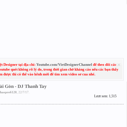
 Designer tại địa chỉ:
Youtube.com/VietDesignerChannel
để theo dõi các
Youtube quét không rõ lý do, trong thời gian chờ kháng cáo nếu các bạn thấy
em được thì có thể vào kênh mới để tìm xem video sơ cua nhé.
ài Gòn - DJ Thanh Tay
haopro6120
,
22/7/17
.
Lượt xem: 1,515