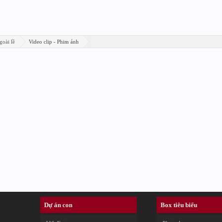
goài lề
Video clip - Phim ảnh
Dự án con
Box tiêu biểu