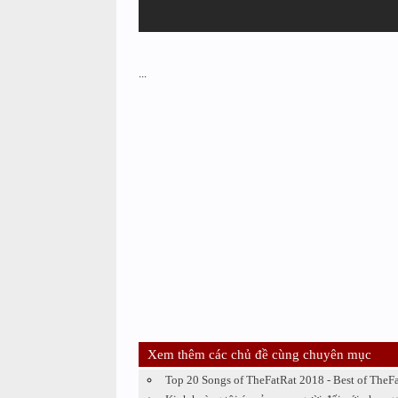
...
Xem thêm các chủ đề cùng chuyên mục
Top 20 Songs of TheFatRat 2018 - Best of TheF