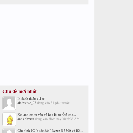
Chủ đề mới nhất
In danh thiếp giá rẻ
alothietke_02
đăng vào
54 phút trước
Xin anh em tư vấn về học lái xe Ôtô cho...
anhsinhvien
đăng vào
Hôm nay lúc 6:33 AM
Cấu hình PC "quốc dân" Ryzen 5 5500 và RX...