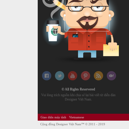
© All Rights Reservered
Vui lòng trích nguồn khi chia sẻ lại bài viết từ diễn đàn
Designer Việt Nam.
Giao diện máy tính
Vietnamese
Cộng đồng Designer Việt Nam™
© 2011 - 2019