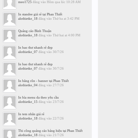
meo1725
đăng vào
Hôm qua lúc 10:28 AM
In standee giá rẻ tại Phan Thiết
alothietke_18
đăng vào
Thứ ba at 3:42 PM
Quảng cáo Bình Thuận
alothietke_18
đăng vào
Thứ hai at 4:00 PM
In bao thư nhanh rẻ đẹp
alothietke_07
đăng vào
30/7/26
In bao thư nhanh rẻ đẹp
alothietke_07
đăng vào
30/7/26
In băng rôn - banner tại Phan Thiết
alothietke_04
đăng vào
27/7/26
In bìa menu da theo yêu cầu
alothietke_15
đăng vào
23/7/26
In tem nhãn giá rẻ
alothietke_18
đăng vào
22/7/26
Thi công quảng cáo bảng hiệu tại Phan Thiết
alothietke_18
đăng vào
21/7/26