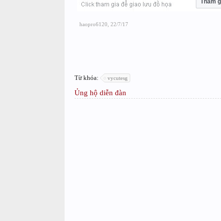
Tham g
haopro6120
,
22/7/17
Từ khóa:
vycutesg
Ủng hộ diễn đàn