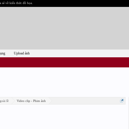
a sẻ về kiến thức đồ họa.
dụng
Upload ảnh
goài lề
Video clip - Phim ảnh