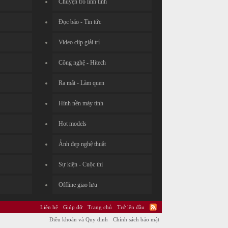
Chuyện trò linh tinh
Đọc báo - Tin tức
Video clip giải trí
Công nghệ - Hitech
Ra mắt - Làm quen
Hình nền máy tính
Hot models
Ảnh đẹp nghệ thuật
Sự kiện - Cuộc thi
Offline giao lưu
Liên hệ
Giúp đỡ
Trang chủ
Trở lên đầu
Điều khoản và Quy định
Chính sách bảo mật