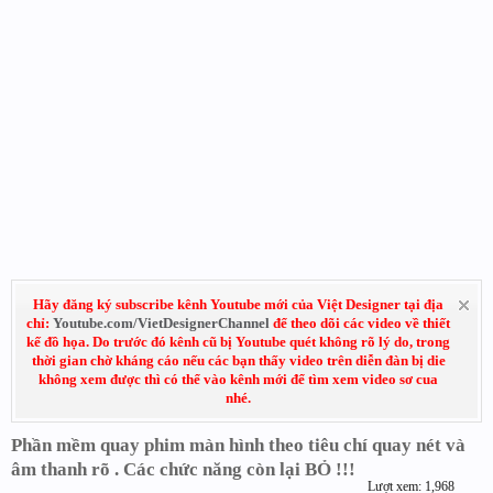
Hãy đăng ký subscribe kênh Youtube mới của Việt Designer tại địa
chỉ:
Youtube.com/VietDesignerChannel
để theo dõi các video về thiết
kế đồ họa. Do trước đó kênh cũ bị Youtube quét không rõ lý do, trong
thời gian chờ kháng cáo nếu các bạn thấy video trên diễn đàn bị die
không xem được thì có thể vào kênh mới để tìm xem video sơ cua
nhé.
Phần mềm quay phim màn hình theo tiêu chí quay nét và
âm thanh rõ . Các chức năng còn lại BỎ !!!
Lượt xem: 1,968