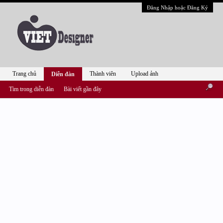
Đăng Nhập hoặc Đăng Ký
Trang chủ
Thành viên
Upload ảnh
Diễn đàn
Tìm trong diễn đàn
Bài viết gần đây