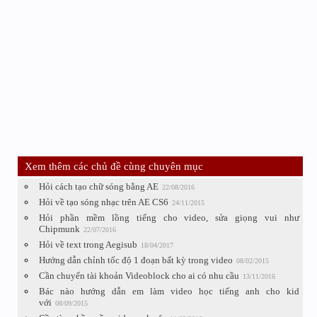
Xem thêm các chủ đề cùng chuyên mục
Hỏi cách tạo chữ sóng bằng AE
22/08/2016
Hỏi về tạo sóng nhạc trên AE CS6
24/11/2015
Hỏi phần mềm lồng tiếng cho video, sửa giọng vui như
Chipmunk
22/07/2016
Hỏi về text trong Aegisub
18/04/2017
Hướng dẫn chỉnh tốc độ 1 đoạn bất kỳ trong video
08/02/2015
Cần chuyển tài khoản Videoblock cho ai có nhu cầu
13/11/2016
Bác nào hướng dẫn em làm video học tiếng anh cho kid
với
08/09/2015