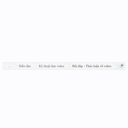
...
Diễn đàn
Kỹ thuật làm video
Hỏi đáp - Thảo luận về video