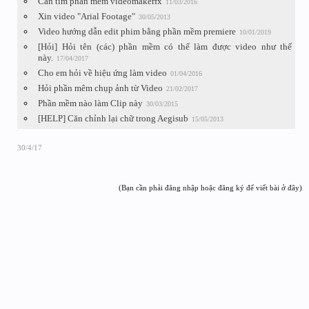
Cần tìm phần mềm videomakerfx
11/03/2016
Xin video "Arial Footage"
30/05/2013
Video hướng dẫn edit phim bằng phần mềm premiere
10/01/2019
[Hỏi] Hỏi tên (các) phần mềm có thể làm được video như thế
này.
17/04/2017
Cho em hỏi về hiệu ứng làm video
01/04/2016
Hỏi phần mêm chụp ảnh từ Video
21/02/2017
Phần mềm nào làm Clip này
30/03/2015
[HELP] Căn chỉnh lại chữ trong Aegisub
15/05/2013
30/4/17
(Bạn cần phải đăng nhập hoặc đăng ký để viết bài ở đây)