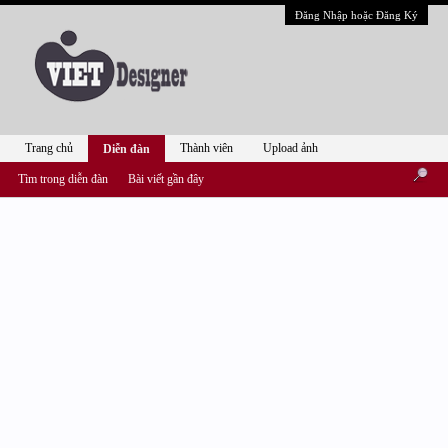
Đăng Nhập hoặc Đăng Ký
Trang chủ
Thành viên
Upload ảnh
Diễn đàn
Tìm trong diễn đàn
Bài viết gần đây