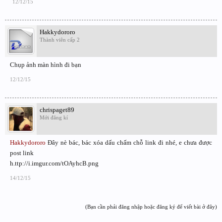
12/12/15
Hakkydororo
Thành viên cấp 2
Chụp ảnh màn hình đi bạn
12/12/15
chrispaget89
Mới đăng kí
Hakkydororo
Đây nè bác, bác xóa dấu chấm chỗ link đi nhé, e chưa được
post link
h.ttp://i.imgur.com/tOAyhcB.png
14/12/15
(Bạn cần phải đăng nhập hoặc đăng ký để viết bài ở đây)