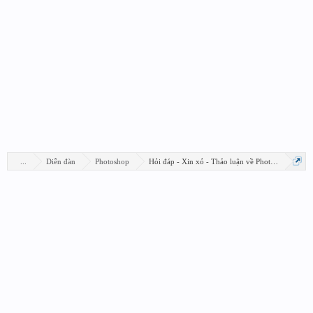
...
Diễn đàn
Photoshop
Hỏi đáp - Xin xỏ - Thảo luận về Photoshop