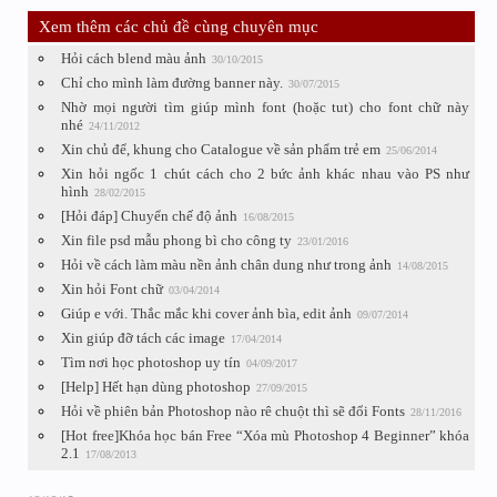
Xem thêm các chủ đề cùng chuyên mục
Hỏi cách blend màu ảnh
30/10/2015
Chỉ cho mình làm đường banner này.
30/07/2015
Nhờ mọi người tìm giúp mình font (hoặc tut) cho font chữ này
nhé
24/11/2012
Xin chủ để, khung cho Catalogue về sản phẩm trẻ em
25/06/2014
Xin hỏi ngốc 1 chút cách cho 2 bức ảnh khác nhau vào PS như
hình
28/02/2015
[Hỏi đáp] Chuyển chế độ ảnh
16/08/2015
Xin file psd mẫu phong bì cho công ty
23/01/2016
Hỏi về cách làm màu nền ảnh chân dung như trong ảnh
14/08/2015
Xin hỏi Font chữ
03/04/2014
Giúp e với. Thắc mắc khi cover ảnh bìa, edit ảnh
09/07/2014
Xin giúp đỡ tách các image
17/04/2014
Tìm nơi học photoshop uy tín
04/09/2017
[Help] Hết hạn dùng photoshop
27/09/2015
Hỏi về phiên bản Photoshop nào rê chuột thì sẽ đổi Fonts
28/11/2016
[Hot free]Khóa học bán Free “Xóa mù Photoshop 4 Beginner” khóa
2.1
17/08/2013