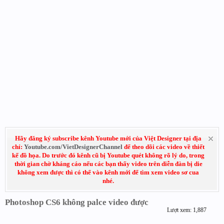
Hãy đăng ký subscribe kênh Youtube mới của Việt Designer tại địa
chỉ:
Youtube.com/VietDesignerChannel
để theo dõi các video về thiết
kế đồ họa. Do trước đó kênh cũ bị Youtube quét không rõ lý do, trong
thời gian chờ kháng cáo nếu các bạn thấy video trên diễn đàn bị die
không xem được thì có thể vào kênh mới để tìm xem video sơ cua
nhé.
Photoshop CS6 không palce video được
Lượt xem: 1,887