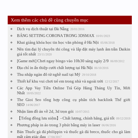
Xem thêm các chủ đề cùng chuyên mục
Dịch vụ dịch thuật tại Đà Nẵng
20/01/2016
BẢNG SETTING CORONA TRONG 3DSMAX
10/01/2023
Khai giảng khóa học tin học văn phòng ở Hà Nội
05/06/2018
Nên tìm đại lý chuyên thi công và lắp đặt máy lạnh âm trần Daikin
giá tốt nhất
23/11/2020
[Game mới] Chơi ngay bingo vào 10h30 sáng ngày 2/9
06/09/2012
Địa chỉ in ấn thiệp cưới chất lượng tại Hà Nội
06/10/2016
Thu nhập ngàn đô từ nghề nail tại Mỹ
29/10/2018
Thiết kế khu vui chơi trẻ em trong nhà và ngoài trời
12/12/2017
Các App Vay Tiền Online Trả Góp Hàng Tháng Uy Tín, Mới
Nhất
18/05/2022
The Gioi Seo tổng hợp công cụ phân tích backlink Thế giới
SEO
14/06/2017
Nhận làm đồ án về 2d, 3d trọn gói
10/07/2015
【Trống đồng lưu niệm】- Chất lượng, chính hãng, giá tốt
09/12/2019
Phương pháp in áo trong 3 phút bằng máy in laser
06/06/2016
Bán Thuốc gà đá philippin và thuốc gà đá breco, thuốc cho gà làm
mất cảm giác đau
17/04/2017