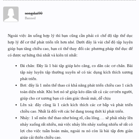
songdai90
Banned
Ngoài việc ăn uống hợp lý thì bạn cũng cần phải có chế độ tập thể dục
hợp lý để cơ thể phát triển tốt hơn nhé. Dưới đây là vài chế độ tập luyện
giúp bạn tăng chiều cao, bạn có thể thay đổi các phương pháp thể dục để
có được sự hứng thú nhất và kiên trì nhất:
Đá chân: Đây là 1 bài tập giúp kéo căng, co dãn các cơ chân. Bài
tập này luyện tập thường xuyên sẽ có tác dụng kích thích xương
phát triển.
Bơi: đây là 1 môn thể thao có khả năng phát triển chiều cao 1 cách
toàn diện nhât. Khi bơi nó sẽ giúp kéo dãn tất cả các cơ trên người,
giúp cho cơ xương bạn có cảm giác thoải mái, dễ chịu
Lên xà: đây cũng là 1 cách kích thích các cơ bắp và phát triển
chiều cao. Nhất là đối với các bé đang trong thời kì phát triển.
Nhảy: 1 số môn thể thao như bóng rổ, cầu lông…. sẽ phải nhảy lên
nhảy xuống rất nhiều, mà việc nhảy lên nhảy xuống nhiểu sẽ rất có
lợi cho việc tuần hoàn máu, ngoài ra nó còn là bài tập đơn giản
giúp cải thiện chiều cao.