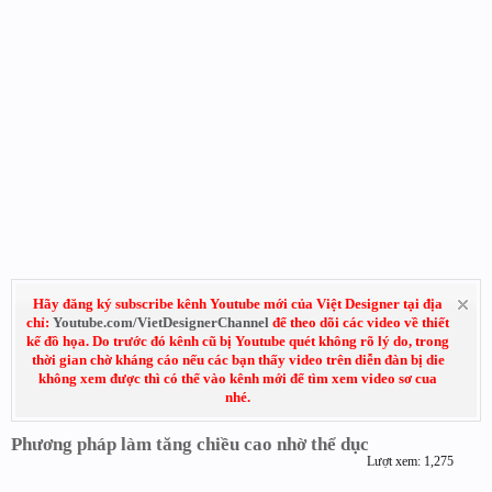
Hãy đăng ký subscribe kênh Youtube mới của Việt Designer tại địa
chỉ:
Youtube.com/VietDesignerChannel
để theo dõi các video về thiết
kế đồ họa. Do trước đó kênh cũ bị Youtube quét không rõ lý do, trong
thời gian chờ kháng cáo nếu các bạn thấy video trên diễn đàn bị die
không xem được thì có thể vào kênh mới để tìm xem video sơ cua
nhé.
Phương pháp làm tăng chiều cao nhờ thể dục
Lượt xem: 1,275