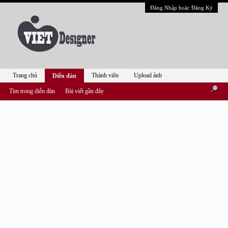
Đăng Nhập hoặc Đăng Ký
Trang chủ
Thành viên
Upload ảnh
Diễn đàn
Tìm trong diễn đàn
Bài viết gần đây