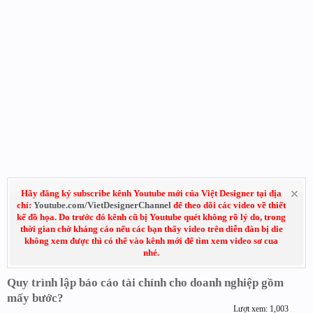
Hãy đăng ký subscribe kênh Youtube mới của Việt Designer tại địa
chỉ:
Youtube.com/VietDesignerChannel
để theo dõi các video về thiết
kế đồ họa. Do trước đó kênh cũ bị Youtube quét không rõ lý do, trong
thời gian chờ kháng cáo nếu các bạn thấy video trên diễn đàn bị die
không xem được thì có thể vào kênh mới để tìm xem video sơ cua
nhé.
Quy trình lập báo cáo tài chính cho doanh nghiệp gồm
mấy bước?
Lượt xem: 1,003