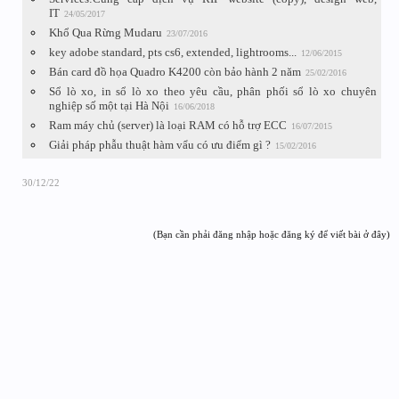
IT
24/05/2017
Khổ Qua Rừng Mudaru
23/07/2016
key adobe standard, pts cs6, extended, lightrooms...
12/06/2015
Bán card đồ họa Quadro K4200 còn bảo hành 2 năm
25/02/2016
Sổ lò xo, in sổ lò xo theo yêu cầu, phân phối sổ lò xo chuyên
nghiệp số một tại Hà Nội
16/06/2018
Ram máy chủ (server) là loại RAM có hỗ trợ ECC
16/07/2015
Giải pháp phẫu thuật hàm vẩu có ưu điểm gì ?
15/02/2016
30/12/22
(Bạn cần phải đăng nhập hoặc đăng ký để viết bài ở đây)