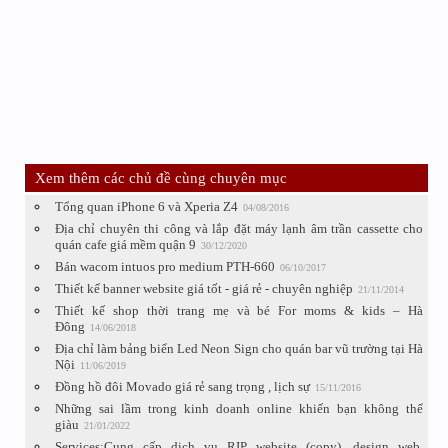
Xem thêm các chủ đề cùng chuyên mục
Tổng quan iPhone 6 và Xperia Z4
04/08/2016
Địa chỉ chuyên thi công và lắp đặt máy lạnh âm trần cassette cho
quán cafe giá mềm quận 9
30/12/2020
Bán wacom intuos pro medium PTH-660
06/10/2017
Thiết kế banner website giá tốt - giá rẻ - chuyên nghiệp
21/11/2014
Thiết kế shop thời trang mẹ và bé For moms & kids – Hà
Đông
14/06/2018
Địa chỉ làm bảng biển Led Neon Sign cho quán bar vũ trường tại Hà
Nội
11/06/2019
Đồng hồ đôi Movado giá rẻ sang trọng , lịch sự
15/11/2016
Những sai lầm trong kinh doanh online khiến bạn không thể
giàu
21/01/2022
Services:Cung cấp dịch vụ RIP website (copy), design web,