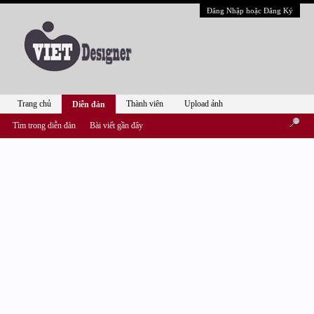
Đăng Nhập hoặc Đăng Ký
Trang chủ
Thành viên
Upload ảnh
Diễn đàn
Tìm trong diễn đàn
Bài viết gần đây