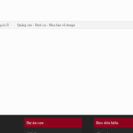
goài lề
Quảng cáo - Dịch vụ - Mua bán về design
Dự án con
Box tiêu biểu