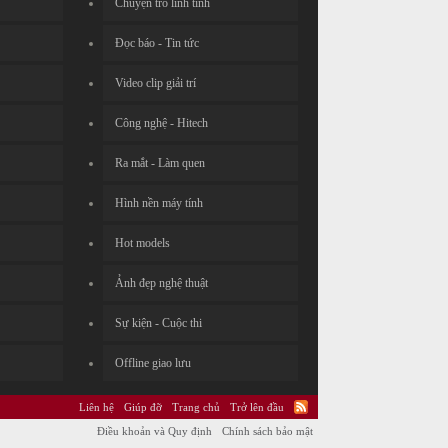
Chuyện trò linh tinh
Đọc báo - Tin tức
Video clip giải trí
Công nghệ - Hitech
Ra mắt - Làm quen
Hình nền máy tính
Hot models
Ảnh đẹp nghệ thuật
Sự kiện - Cuộc thi
Offline giao lưu
Liên hệ
Giúp đỡ
Trang chủ
Trở lên đầu
Điều khoản và Quy định
Chính sách bảo mật