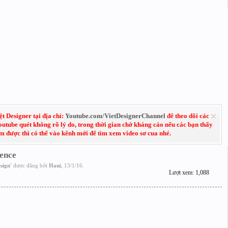
 Designer tại địa chỉ:
Youtube.com/VietDesignerChannel
để theo dõi các
Youtube quét không rõ lý do, trong thời gian chờ kháng cáo nếu các bạn thấy
em được thì có thể vào kênh mới để tìm xem video sơ cua nhé.
ence
sign
'
được đăng bởi
Hani
,
13/1/16
.
Lượt xem: 1,088