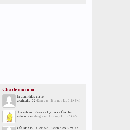
Chủ đề mới nhất
In danh thiếp giá rẻ
alothietke_02
đăng vào
Hôm nay lúc 3:29 PM
Xin anh em tư vấn về học lái xe Ôtô cho...
anhsinhvien
đăng vào
Hôm nay lúc 6:33 AM
Cấu hình PC "quốc dân" Ryzen 5 5500 và RX...