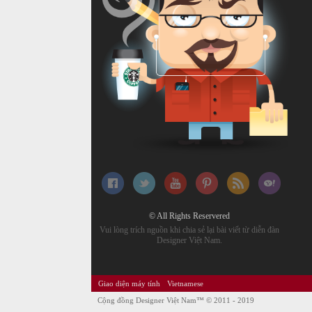
© All Rights Reservered
Vui lòng trích nguồn khi chia sẻ lại bài viết từ diễn đàn
Designer Việt Nam.
Giao diện máy tính
Vietnamese
Cộng đồng Designer Việt Nam™
© 2011 - 2019