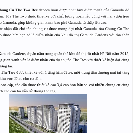
hung Cư The Two Residences
luôn được phát huy điểm mạnh của Gamuda đó
án, Tòa The Two được thiết kế với chất lượng hoàn hảo cùng với hai vườn treo
o Gamuda, giúp không gian xanh bao phủ Gamuda từ thấp lên cao.
ức nhận đặt chỗ tòa chung cư được mong đợi nhất Gamuda, tòa Chung Cư The
o được hứa hẹn sẽ là điểm nhấn của khu đô thị Gamuda Gardens với tòa tháp
amuda Gardens, dự án nằm trong quần thể khu đô thị tốt nhất Hà Nội năm 2015,
gian xanh vẫn là điểm nhấn của dự án, tòa The Two với thiết kế hiện đại cùng
ơng lại.
a The Two
được thiết kế với 1 tầng hầm đẻ xe, một trung tâm thương mại tại tầng
 khu vực để xe cho cư dân.
 cao cấp, các căn được thiết kế cao 3,4 cao hơn hẳn so với nhiều chung cư cùng
ch cao căn hộ vẫn rất thông thoáng.