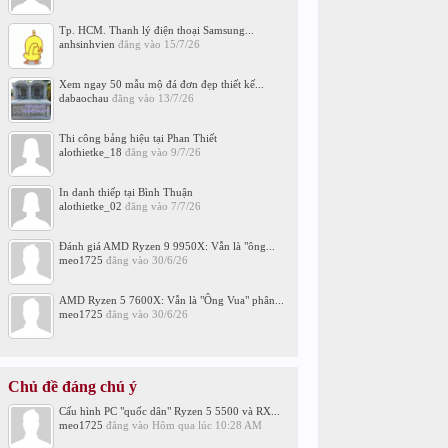
Tp. HCM. Thanh lý điện thoại Samsung...
anhsinhvien
đăng vào
15/7/26
Xem ngay 50 mẫu mộ đá đơn đẹp thiết kế...
dabaochau
đăng vào
13/7/26
Thi công bảng hiệu tại Phan Thiết
alothietke_18
đăng vào
9/7/26
In danh thiếp tại Bình Thuận
alothietke_02
đăng vào
7/7/26
Đánh giá AMD Ryzen 9 9950X: Vẫn là "ông...
meo1725
đăng vào
30/6/26
AMD Ryzen 5 7600X: Vẫn là "Ông Vua" phân...
meo1725
đăng vào
30/6/26
Chủ đề đáng chú ý
Cấu hình PC "quốc dân" Ryzen 5 5500 và RX...
meo1725
đăng vào
Hôm qua lúc 10:28 AM