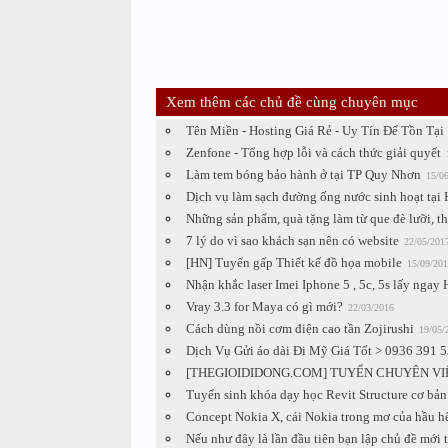
Xem thêm các chủ đề cùng chuyên mục
Tên Miền - Hosting Giá Rẻ - Uy Tín Để Tồn Tại
Zenfone - Tổng hợp lỗi và cách thức giải quyết
Làm tem bóng bảo hành ở tại TP Quy Nhơn
15/0
Dịch vụ làm sạch đường ống nước sinh hoạt tại 
Những sản phẩm, quà tặng làm từ que đè lưỡi, t
7 lý do vì sao khách sạn nên có website
22/05/201
[HN] Tuyển gấp Thiết kế đồ họa mobile
15/09/201
Nhận khắc laser Imei Iphone 5 , 5c, 5s lấy ngay 
Vray 3.3 for Maya có gì mới?
22/03/2016
Cách dùng nồi cơm điện cao tần Zojirushi
19/05/
Dịch Vụ Gửi áo dài Đi Mỹ Giá Tốt > 0936 391 
[THEGIOIDIDONG.COM] TUYỂN CHUYÊN VIÊN
Tuyển sinh khóa dạy học Revit Structure cơ bản
Concept Nokia X, cái Nokia trong mơ của hầu h
Nếu như đây là lần đầu tiên bạn lập chủ đề mới 