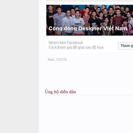
Tham g
Hani
,
13/1/16
Ủng hộ diễn đàn