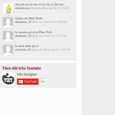
Xin anh em tư vấn về học lái xe Ôtô cho...
anhsinhvien
đăng vào
Hôm nay lúc 6:33 AM
Quảng cáo Bình Thuận
alothietke_18
đăng vào
Thứ hai at 4:00 PM
In standee giá rẻ tại Phan Thiết
alothietke_18
đăng vào
Thứ ba at 3:42 PM
In danh thiếp giá rẻ
alothietke_02
đăng vào
Hôm nay lúc 3:29 PM
Theo dõi trên Youtube