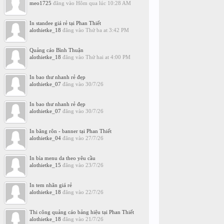
meo1725
đăng vào
Hôm qua lúc 10:28 AM
In standee giá rẻ tại Phan Thiết
alothietke_18
đăng vào
Thứ ba at 3:42 PM
Quảng cáo Bình Thuận
alothietke_18
đăng vào
Thứ hai at 4:00 PM
In bao thư nhanh rẻ đẹp
alothietke_07
đăng vào
30/7/26
In bao thư nhanh rẻ đẹp
alothietke_07
đăng vào
30/7/26
In băng rôn - banner tại Phan Thiết
alothietke_04
đăng vào
27/7/26
In bìa menu da theo yêu cầu
alothietke_15
đăng vào
23/7/26
In tem nhãn giá rẻ
alothietke_18
đăng vào
22/7/26
Thi công quảng cáo bảng hiệu tại Phan Thiết
alothietke_18
đăng vào
21/7/26