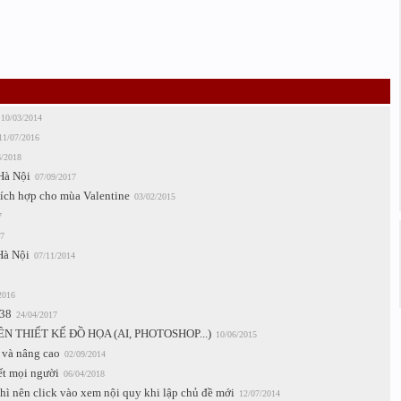
10/03/2014
11/07/2016
6/2018
Hà Nội
07/09/2017
hích hợp cho mùa Valentine
03/02/2015
7
7
Hà Nội
07/11/2014
2016
538
24/04/2017
 THIẾT KẾ ĐỒ HỌA (AI, PHOTOSHOP...)
10/06/2015
 và nâng cao
02/09/2014
ết mọi người
06/04/2018
thì nên click vào xem nội quy khi lập chủ đề mới
12/07/2014