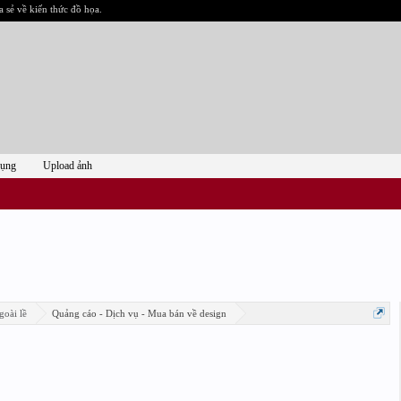
a sẻ về kiến thức đồ họa.
dụng
Upload ảnh
goài lề
Quảng cáo - Dịch vụ - Mua bán về design