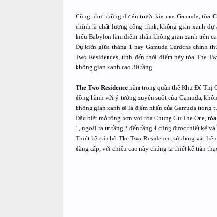
Cũng như những dự án trước kia của Gamuda, tòa
C
chính là chất lượng công trình, không gian xanh dự 
kiểu Babylon làm điểm nhấn không gian xanh trên ca
Dự kiến giữa tháng 1 này Gamuda Gardens chính th
Two Residences, tính đến thời điểm này tòa The Tw
không gian xanh cao 30 tầng.
The Two Residence
nằm trong quần thể Khu Đô Thị G
đồng hành với ý tưởng xuyên suốt của Gamuda, không 
không gian xanh sẽ là điểm nhấn của Gamuda trong tư
Đặc biệt mở rộng hơn với tòa Chung Cư The One,
tò
1, ngoài ra từ tầng 2 đến tầng 4 cũng được thiết kế và
Thiết kế căn hộ The Two Residence, sử dụng vật liệu
đẳng cấp, với chiều cao này chúng ta thiết kế trần thạ