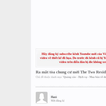
Hãy đăng ký subscribe kênh Youtube mới của Việt
video về thiết kế đồ họa. Do trước đó kênh cũ bị 
video trên diễn đàn bị die không x
Ra mắt tòa chung cư mới The Two Resid
Chủ đề thuộc danh mục
'
Quảng cáo - Dịch vụ - Mua bán về de
Hani
Mới đăng kí