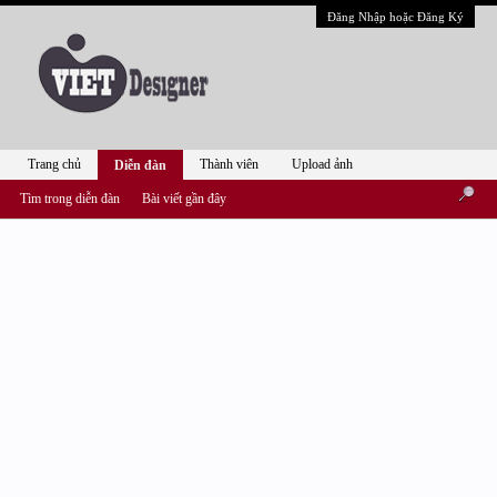
Đăng Nhập hoặc Đăng Ký
Trang chủ
Thành viên
Upload ảnh
Diễn đàn
Tìm trong diễn đàn
Bài viết gần đây