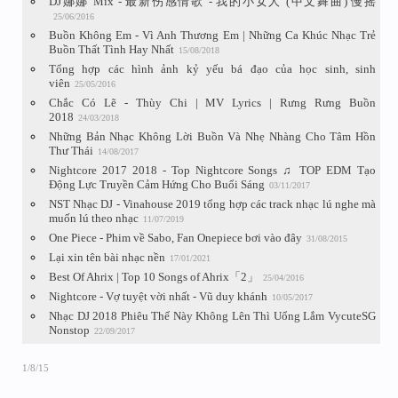
DJ娜娜 Mix - 最新伤感情歌 - 我的小女人 (中文舞曲) 慢摇
25/06/2016
Buồn Không Em - Vì Anh Thương Em | Những Ca Khúc Nhạc Trẻ
Buồn Thất Tình Hay Nhất
15/08/2018
Tổng hợp các hình ảnh kỷ yếu bá đạo của học sinh, sinh
viên
25/05/2016
Chắc Có Lẽ - Thùy Chi | MV Lyrics | Rưng Rưng Buồn
2018
24/03/2018
Những Bản Nhạc Không Lời Buồn Và Nhẹ Nhàng Cho Tâm Hồn
Thư Thái
14/08/2017
Nightcore 2017 2018 - Top Nightcore Songs ♫ TOP EDM Tạo
Động Lực Truyền Cảm Hứng Cho Buổi Sáng
03/11/2017
NST Nhạc DJ - Vinahouse 2019 tổng hợp các track nhạc lú nghe mà
muốn lú theo nhạc
11/07/2019
One Piece - Phim về Sabo, Fan Onepiece bơi vào đây
31/08/2015
Lại xin tên bài nhạc nền
17/01/2021
Best Of Ahrix | Top 10 Songs of Ahrix「2」
25/04/2016
Nightcore - Vợ tuyệt vời nhất - Vũ duy khánh
10/05/2017
Nhạc DJ 2018 Phiêu Thế Này Không Lên Thì Uổng Lắm VycuteSG
Nonstop
22/09/2017
1/8/15