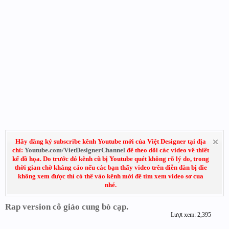
Hãy đăng ký subscribe kênh Youtube mới của Việt Designer tại địa
chỉ:
Youtube.com/VietDesignerChannel
để theo dõi các video về thiết
kế đồ họa. Do trước đó kênh cũ bị Youtube quét không rõ lý do, trong
thời gian chờ kháng cáo nếu các bạn thấy video trên diễn đàn bị die
không xem được thì có thể vào kênh mới để tìm xem video sơ cua
nhé.
Rap version cô giáo cung bò cạp.
Lượt xem: 2,395