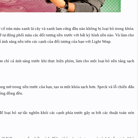
ự cố tràn màu xanh lá cây và xanh lam cứng đầu nào không bị loại bỏ trong khóa.
ể tự động phối màu các đối tượng nền trước với bất kỳ hình nền nào. Và làm cho
rỉ ánh sáng nền trên các cạnh của đối tượng của bạn với Light Wrap.
m chí cả ánh sáng trước khi thực hiện phím, làm cho một loại bỏ nền tảng sạch
ong mờ trong nền trước của bạn, tạo ra một khóa sạch hơn. Speck và lỗ chiến đấu
ông đồng đều.
 loại bỏ sự tắc nghẽn khỏi các cạnh phía trước gây ra bởi các thuật toán nén