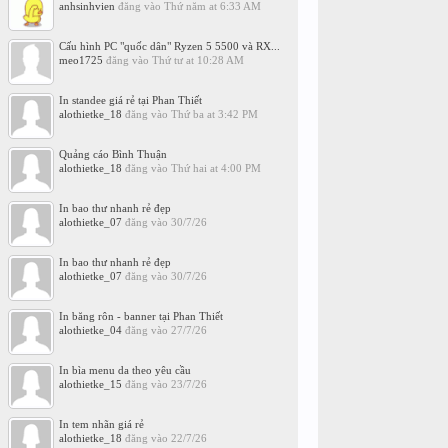
anhsinhvien
đăng vào
Thứ năm at 6:33 AM
Cấu hình PC "quốc dân" Ryzen 5 5500 và RX...
meo1725
đăng vào
Thứ tư at 10:28 AM
In standee giá rẻ tại Phan Thiết
alothietke_18
đăng vào
Thứ ba at 3:42 PM
Quảng cáo Bình Thuận
alothietke_18
đăng vào
Thứ hai at 4:00 PM
In bao thư nhanh rẻ đẹp
alothietke_07
đăng vào
30/7/26
In bao thư nhanh rẻ đẹp
alothietke_07
đăng vào
30/7/26
In băng rôn - banner tại Phan Thiết
alothietke_04
đăng vào
27/7/26
In bìa menu da theo yêu cầu
alothietke_15
đăng vào
23/7/26
In tem nhãn giá rẻ
alothietke_18
đăng vào
22/7/26