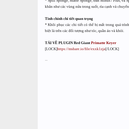
* Spill Sponge, Matte Sponge, tràn Minus / Plus, và S
khăn như các vùng nửa trong suốt, rìa cạnh và chuyể
Tinh chỉnh chi tiết quan trọng
* Khôi phục các chi tiết có thể bị mất trong quá trì
biệt là trên các đối tượng như tóc, quần áo và khói.
TẢI VỀ PLUGIN Red Giant
Primatte Keyer
[LOCK]
https://mshare.io/file/exxk1zja
[/LOCK]
...