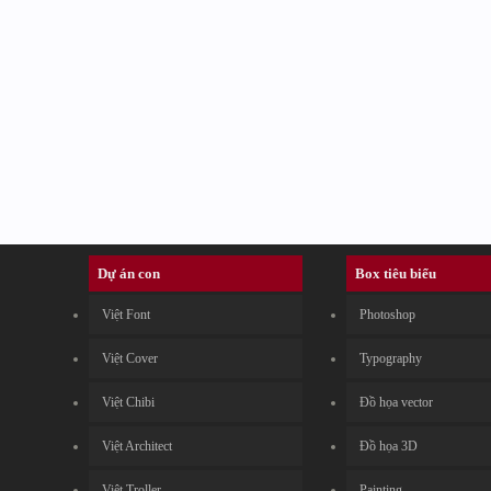
Dự án con
Box tiêu biểu
Việt Font
Photoshop
Việt Cover
Typography
Việt Chibi
Đồ họa vector
Việt Architect
Đồ họa 3D
Việt Troller
Painting