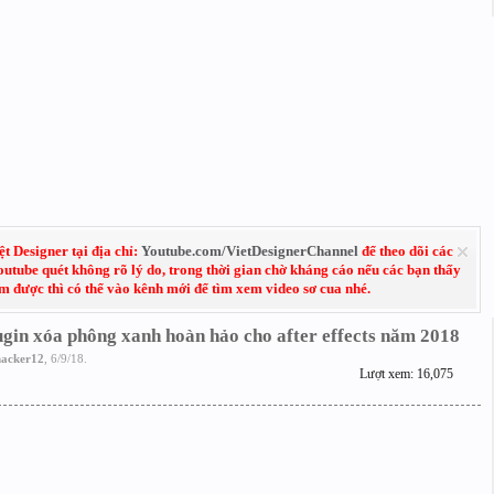
 Designer tại địa chỉ:
Youtube.com/VietDesignerChannel
để theo dõi các
Youtube quét không rõ lý do, trong thời gian chờ kháng cáo nếu các bạn thấy
em được thì có thể vào kênh mới để tìm xem video sơ cua nhé.
ugin xóa phông xanh hoàn hảo cho after effects năm 2018
nacker12
,
6/9/18
.
Lượt xem: 16,075