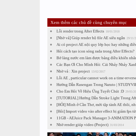
Xem thêm các chủ đề cùng chuyên mục
Lỗi render trong After Effects
18/01/2018
[Nhờ vả] Giúp render hộ file AE siêu ngắn
29/11/
Ai có project AE nội quy lớp học hay những điề
Hỏi cách tạo icon sóng rada trong After Effects?
Bớ làng nước em làm được bảng điều khiển nhân v
Các Bạn Ơi Cho Mình Hỏi: Cái Nhảy Nhảy Xanh
Nhờ vả : Xin project
13/02/2017
Lỗi AE , particular cannot work on a time-reverse
Hướng Dẫn Rasengan Trong Naruto | STUDYVI
Cho Em Hỏi Về Hiệu Ứng Tuyết Chút :D
29/05/2
[TUTORIAL] Hướng Dẫn Stroke Light Trong Afte
[HỎI] Mình ở Cần Thơ, mới tập tành AE thôi, như
[Hỏi] Import video vào after effect bị giảm fps 
11GB - AEJuice Pack Manager 3-ANIMATION Pre
Nhờ render giúp video (Project)
31/03/2014