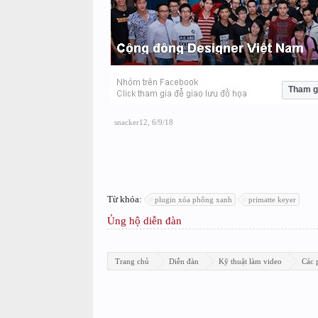
Tham g
snacker12
,
6/9/18
Từ khóa:
plugin xóa phông xanh
primatte keyer
Ủng hộ diễn đàn
Trang chủ
Diễn đàn
Kỹ thuật làm video
Các 