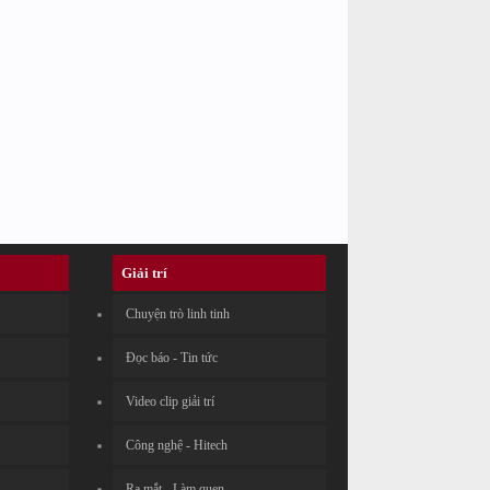
Giải trí
Chuyện trò linh tinh
Đọc báo - Tin tức
Video clip giải trí
Công nghệ - Hitech
Ra mắt - Làm quen