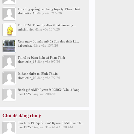
Thi công quảng cáo bảng hiệu tại Phan Thiết
alothietke_18
đăng vào
21/7/26
Tp. HCM. Thanh lý điện thoại Samsung...
anhsinhvien
đăng vào
15/7/26
Xem ngay 50 mẫu mộ đá đơn đẹp thiết kế...
dabaochau
đăng vào
13/7/26
Thi công bảng hiệu tại Phan Thiết
alothietke_18
đăng vào
9/7/26
In danh thiếp tại Bình Thuận
alothietke_02
đăng vào
7/7/26
Đánh giá AMD Ryzen 9 9950X: Vẫn là "ông...
meo1725
đăng vào
30/6/26
Chủ đề đáng chú ý
Cấu hình PC "quốc dân" Ryzen 5 5500 và RX...
meo1725
đăng vào
Thứ tư at 10:28 AM