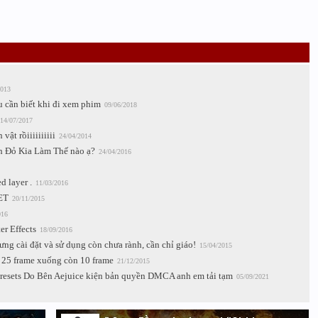
2013
u cần biết khi đi xem phim
09/06/2018
14/07/2017
ật rồiiiiiiiiii
24/04/2014
 Đỏ Kia Làm Thế nào ạ?
24/04/2016
d layer .
11/03/2016
ET
20/11/2015
016
r Effects
18/09/2016
ng cài đặt và sử dụng còn chưa rành, cần chỉ giáo!
15/04/2015
từ 25 frame xuống còn 10 frame
21/12/2015
sets Do Bên Aejuice kiện bản quyền DMCA anh em tải tạm
05/09/2021