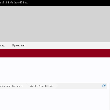
a sẻ về kiến thức đồ họa.
dụng
Upload ảnh
phần mềm làm video
Adobe After Effects