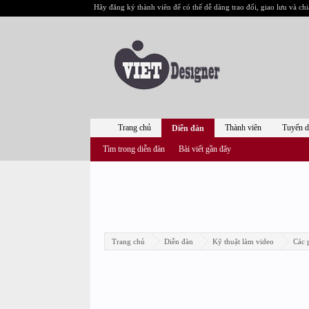
Hãy đăng ký thành viên để có thể dễ dàng trao đổi, giao lưu và chi
Trang chủ
Thành viên
Tuyển 
Diễn đàn
Tìm trong diễn đàn
Bài viết gần đây
Trang chủ
Diễn đàn
Kỹ thuật làm video
Các 