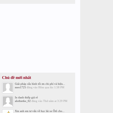
Chủ đề mới nhất
Giải pháp cấu hình tối ưu chi phí và hiệu...
meo1725
đăng vào
Hôm qua lúc 1:58 PM
In danh thiếp giá rẻ
alothietke_02
đăng vào
Thứ năm at 3:29 PM
Xin anh em tư vấn về học lái xe Ôtô cho...