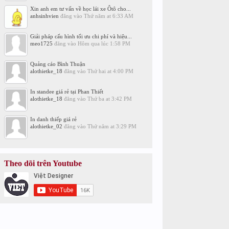
Xin anh em tư vấn về học lái xe Ôtô cho...
anhsinhvien
đăng vào
Thứ năm at 6:33 AM
Giải pháp cấu hình tối ưu chi phí và hiệu...
meo1725
đăng vào
Hôm qua lúc 1:58 PM
Quảng cáo Bình Thuận
alothietke_18
đăng vào
Thứ hai at 4:00 PM
In standee giá rẻ tại Phan Thiết
alothietke_18
đăng vào
Thứ ba at 3:42 PM
In danh thiếp giá rẻ
alothietke_02
đăng vào
Thứ năm at 3:29 PM
Theo dõi trên Youtube