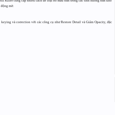
pill Killer cung cấp nhiều cách để loại bỏ màu tràn trong các tình huống tràn khó
n động mờ.
nh keying và correction với các công cụ như Restore Detail và Giảm Opacity, đặc