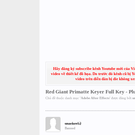
Hãy đăng ký subscribe kênh Youtube mới của Việt
video về thiết kế đồ họa. Do trước đó kênh cũ bị 
video trên diễn đàn bị die không x
Red Giant Primatte Keyer Full Key - Pl
Chủ đề thuộc danh mục
'
Adobe After Effects
'
được đăng bởi
s
snacker12
Banned