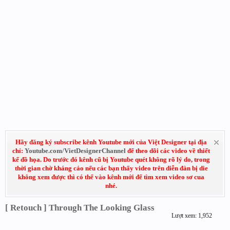
Hãy đăng ký subscribe kênh Youtube mới của Việt Designer tại địa
chỉ:
Youtube.com/VietDesignerChannel
để theo dõi các video về thiết
kế đồ họa. Do trước đó kênh cũ bị Youtube quét không rõ lý do, trong
thời gian chờ kháng cáo nếu các bạn thấy video trên diễn đàn bị die
không xem được thì có thể vào kênh mới để tìm xem video sơ cua
nhé.
[ Retouch ] Through The Looking Glass
Lượt xem: 1,952