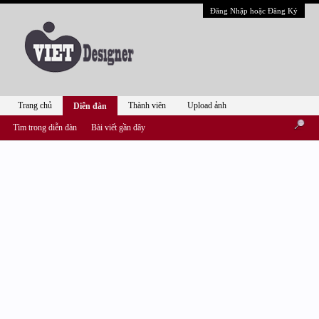
Đăng Nhập hoặc Đăng Ký
Trang chủ
Thành viên
Upload ảnh
Diễn đàn
Tìm trong diễn đàn
Bài viết gần đây