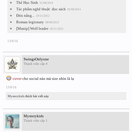
Thẻ Học Sinh
31/08/2014
Tác phẩm nghệ thuật: đọc sách
03/08/2014
Đón nắng...
19/11/2012
Roman legionary
08/06/2013
[Manip] Wolf leader
20/11/2012
13/8/16
SwingsOnlyone
Thành viên cấp 4
cover
cho social nào mà size nhìn là lạ
13/8/16
Mysterykids
thích bài viết này
Mysterykids
Thành viên cấp 1