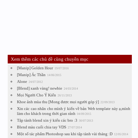
Xem thêm các chủ đề cùng chuyên mục
[Manip] Golden Hour
19/07/2016
[Manip] Ác Thần
14/06/2015
Alone
24/07/2012
[Blend] xanh vàng! newbie
24/03/2014
Mọi Người Cho Ý Kiến
26/11/2013
Khoe ảnh mùa thu [Mong được mọi người góp ý]
22/09/2013
Xin các cao nhân cho mình ý kiến về bản Web template này ạ,mình
làm cho khách trong thời gian rảnh
04/09/2015
Tập tành blend xin ý kiến các bro :3
30/07/2013
Blend màu cuối chia tay VDS
27/07/2014
Một số tác phẩm Photoshop sau khi tập tành vài tháng :D
12/05/2014