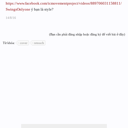
https://www.facebook.com/icmovementproject/videos/889706031158811/
SwingsOnlyone
ý bạn là style?
14/8/16
(Bạn cần phải đăng nhập hoặc đăng ký để viết bài ở đây)
Từ khóa:
cover
retouch