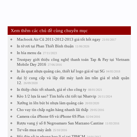
Xem thêm các chủ đề cùng chuyên mục
Macbook Air Cũ 2011-2012-2013 giá tốt hốt ngay
21/01/2017
In tờ rơi tại Phan Thiết Bình thuận
11/06/2026
In bìa menu da
27/11/2023
Trustpay giới thiệu công nghệ thanh toán Tap & Pay tại Vietnam
Mobile Day 2016
27/06/2016
In ấn quạt nhựa quảng cáo, thiết kế logo giá rẻ tại SG
04/05/2018
đại lý cung cấp và lắp đặt máy lạnh âm trần giá rẻ nhất quận
12.
26/09/2020
In thiệp chúc tết nhanh, giá rẻ cho công ty
08/01/2021
Kèo 1/2 lựa là sao? Tìm hiểu chi tiết tại Nhatvip
26/11/2024
Xưởng in lên bút bi nhựa làm quảng cáo
20/03/2020
Cho vay tín chấp ngân hàng nhanh lãi thấp
29/05/2016
Camera của iPhone 6S và iPhone 6S Plus
02/04/2016
Rượu vang ý số 8 Negroamaro San Marzano Cantine
11/03/2016
Tư vấn mua máy ảnh
25/10/2016
Hỏi đáp về in phong bao lì xì tại TPHCM
24/01/2017