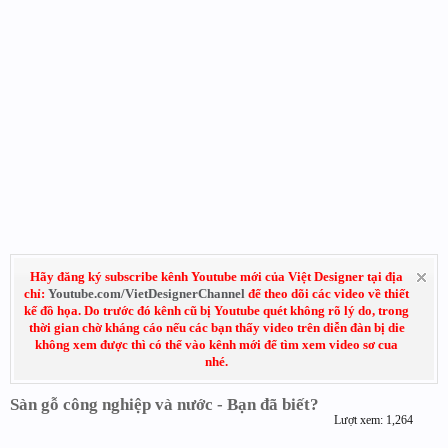
Hãy đăng ký subscribe kênh Youtube mới của Việt Designer tại địa
chỉ:
Youtube.com/VietDesignerChannel
để theo dõi các video về thiết
kế đồ họa. Do trước đó kênh cũ bị Youtube quét không rõ lý do, trong
thời gian chờ kháng cáo nếu các bạn thấy video trên diễn đàn bị die
không xem được thì có thể vào kênh mới để tìm xem video sơ cua
nhé.
Sàn gỗ công nghiệp và nước - Bạn đã biết?
Lượt xem: 1,264