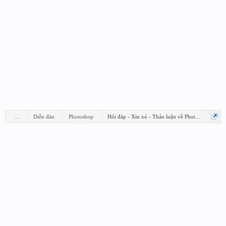
...
Diễn đàn
Photoshop
Hỏi đáp - Xin xỏ - Thảo luận về Photoshop