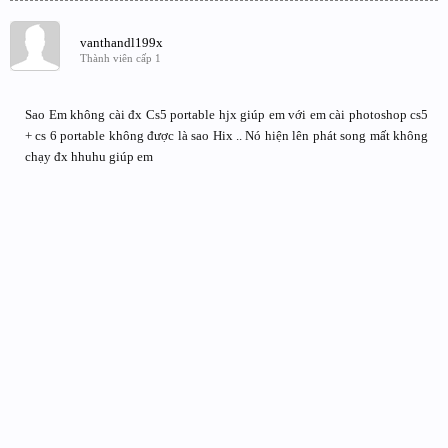
vanthandl199x
Thành viên cấp 1
Sao Em không cài đx Cs5 portable hjx giúp em với em cài photoshop cs5
+ cs 6 portable không được là sao Hix .. Nó hiện lên phát song mất không
chạy đx hhuhu giúp em