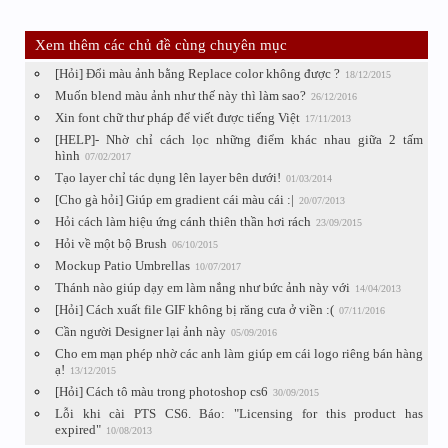
Xem thêm các chủ đề cùng chuyên mục
[Hỏi] Đổi màu ảnh bằng Replace color không được ?
18/12/2015
Muốn blend màu ảnh như thế này thì làm sao?
26/12/2016
Xin font chữ thư pháp để viết được tiếng Việt
17/11/2013
[HELP]- Nhờ chỉ cách lọc những điểm khác nhau giữa 2 tấm
hình
07/02/2017
Tạo layer chỉ tác dụng lên layer bên dưới!
01/03/2014
[Cho gà hỏi] Giúp em gradient cái màu cái :|
20/07/2013
Hỏi cách làm hiệu ứng cánh thiên thần hơi rách
23/09/2015
Hỏi về một bộ Brush
06/10/2015
Mockup Patio Umbrellas
10/07/2017
Thánh nào giúp dạy em làm nắng như bức ảnh này với
14/04/2013
[Hỏi] Cách xuất file GIF không bị răng cưa ở viền :(
07/11/2016
Cần người Designer lại ảnh này
05/09/2016
Cho em mạn phép nhờ các anh làm giúp em cái logo riêng bán hàng
ạ!
13/12/2015
[Hỏi] Cách tô màu trong photoshop cs6
30/09/2015
Lỗi khi cài PTS CS6. Báo: "Licensing for this product has
expired"
10/08/2013