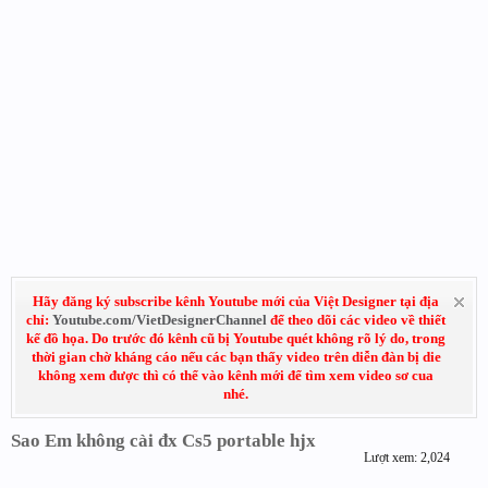
Hãy đăng ký subscribe kênh Youtube mới của Việt Designer tại địa
chỉ:
Youtube.com/VietDesignerChannel
để theo dõi các video về thiết
kế đồ họa. Do trước đó kênh cũ bị Youtube quét không rõ lý do, trong
thời gian chờ kháng cáo nếu các bạn thấy video trên diễn đàn bị die
không xem được thì có thể vào kênh mới để tìm xem video sơ cua
nhé.
Sao Em không cài đx Cs5 portable hjx
Lượt xem: 2,024