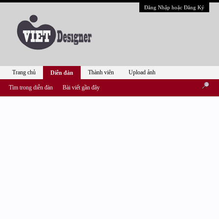
Đăng Nhập hoặc Đăng Ký
Trang chủ
Thành viên
Upload ảnh
Diễn đàn
Tìm trong diễn đàn
Bài viết gần đây