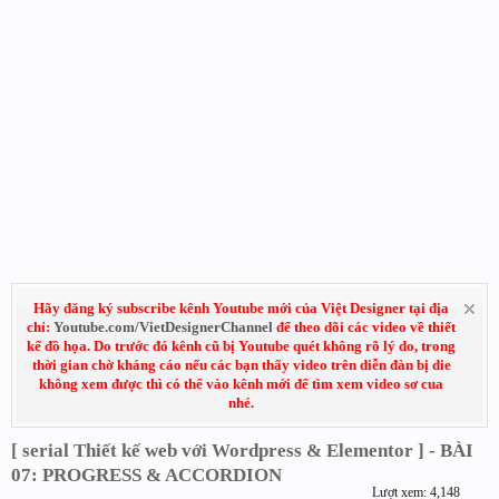
Hãy đăng ký subscribe kênh Youtube mới của Việt Designer tại địa
chỉ:
Youtube.com/VietDesignerChannel
để theo dõi các video về thiết
kế đồ họa. Do trước đó kênh cũ bị Youtube quét không rõ lý do, trong
thời gian chờ kháng cáo nếu các bạn thấy video trên diễn đàn bị die
không xem được thì có thể vào kênh mới để tìm xem video sơ cua
nhé.
[ serial Thiết kế web với Wordpress & Elementor ] - BÀI
07: PROGRESS & ACCORDION
Lượt xem: 4,148