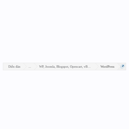
Diễn đàn
...
WP, Joomla, Blogspot, Opencart, vBB, Xenforo...
WordPress