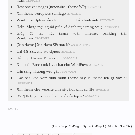
https
21/03/2019
Responsive images (newswire - theme WP)
13/12/2014
Xin theme wordpress Santiago
27/03/2015
WordPress Upload ảnh bị nhân lên nhiều hình ảnh
27/09/2017
Help! Mong mọi người giúp về danh mục trong wp ạ!
14/06/2018
Giúp đỡ tạo nút thanh toán internet banking trên
Wordpress
22/04/2017
[Xin theme] Xin them SPartan News
03/10/2015
Cài đặt SSL cho wordpress
30/03/2016
Hỏi đáp Themse Newspaper
30/05/2017
Xin code Facebook live chat cho WordPress
31/12/2017
Cần sang nhượng web gấp.
31/07/2016
Các bạn vào xem dùm mình theme này là theme tên gì vậy ạ?
08/08/2014
Xin theme cho website chia sẻ và download file
09/05/2016
[WP] Help giúp em vấn đề nhỏ của tập sự
03/04/2014
18/7/19
(Bạn cần phải đăng nhập hoặc đăng ký để viết bài ở đây)