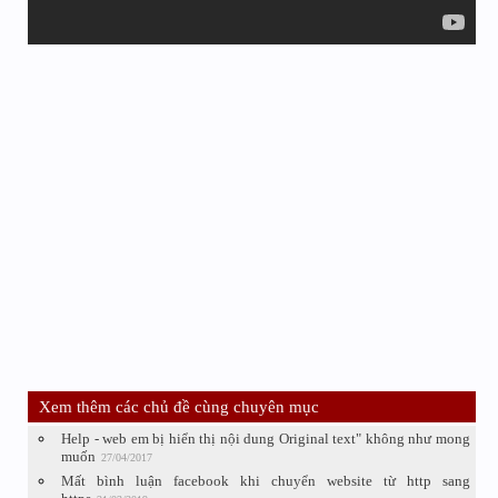
Xem thêm các chủ đề cùng chuyên mục
Help - web em bị hiển thị nội dung Original text" không như mong
muốn
27/04/2017
Mất bình luận facebook khi chuyển website từ http sang