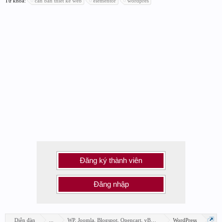
Từ khóa:
căn bản thiết kế web
elementor
wordpres
Đăng ký thành viên
Đăng nhập
Diễn đàn
...
WP, Joomla, Blogspot, Opencart, vBB, Xenforo...
WordPress