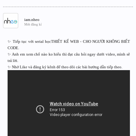
iam.nheo
Mới đăng kí
✨ Tiếp tục với serial họcTHIẾT KẾ WEB - CHO NGƯỜI KHÔNG BIẾT
CODE.
✨ Anh em xem chổ nào ko hiểu thì đạt câu hỏi ngay dưới video, mình sẽ
trả lời.
✨ Nhớ Like và đăng ký kênh để theo dõi các bài hướng dẫn tiếp theo.