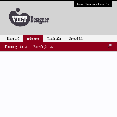
Đăng Nhập hoặc Đăng Ký
Trang chủ
Thành viên
Upload ảnh
Diễn đàn
Tìm trong diễn đàn
Bài viết gần đây