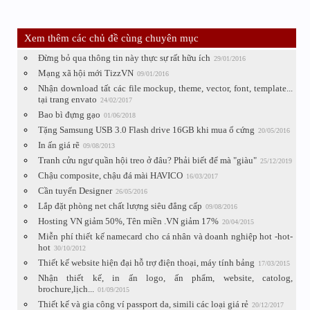
Xem thêm các chủ đề cùng chuyên mục
Đừng bỏ qua thông tin này thực sự rất hữu ích
29/01/2016
Mạng xã hội mới TizzVN
09/01/2016
Nhận download tất các file mockup, theme, vector, font, template...
tại trang envato
24/02/2017
Bao bì đựng gạo
01/06/2018
Tặng Samsung USB 3.0 Flash drive 16GB khi mua ổ cứng
20/05/2016
In ấn giá rẽ
09/08/2013
Tranh cửu ngư quần hội treo ở đâu? Phải biết để mà "giàu"
25/12/2019
Chậu composite, chậu đá mài HAVICO
16/03/2017
Cần tuyển Designer
26/05/2016
Lắp đặt phòng net chất lượng siêu đẳng cấp
09/08/2016
Hosting VN giảm 50%, Tên miền .VN giảm 17%
20/04/2015
Miễn phí thiết kế namecard cho cá nhân và doanh nghiệp hot -hot-
hot
30/10/2012
Thiết kế website hiện đại hỗ trợ điện thoại, máy tính bảng
17/03/2015
Nhận thiết kế, in ấn logo, ấn phẩm, website, catolog,
brochure,lịch...
01/09/2015
Thiết kế và gia công ví passport da, simili các loại giá rẻ
20/12/2017