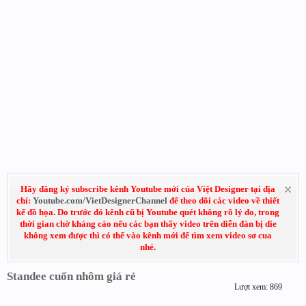
Hãy đăng ký subscribe kênh Youtube mới của Việt Designer tại địa
chỉ:
Youtube.com/VietDesignerChannel
để theo dõi các video về thiết
kế đồ họa. Do trước đó kênh cũ bị Youtube quét không rõ lý do, trong
thời gian chờ kháng cáo nếu các bạn thấy video trên diễn đàn bị die
không xem được thì có thể vào kênh mới để tìm xem video sơ cua
nhé.
Standee cuốn nhôm giá rẻ
Lượt xem: 869