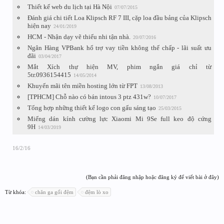
Thiết kế web du lịch tại Hà Nội
07/07/2015
Đánh giá chi tiết Loa Klipsch RF 7 III, cặp loa đầu bảng của Klipsch
hiện nay
24/01/2019
HCM - Nhận dạy vẽ thiếu nhi tận nhà.
20/07/2016
Ngân Hàng VPBank hổ trợ vay tiền không thế chấp - lãi suất ưu
đãi
03/04/2017
Mắt Xích thự hiện MV, phim ngắn giá chỉ từ
5tr.0936154415
14/05/2014
Khuyến mãi tên miền hosting lớn từ FPT
13/08/2013
[TPHCM] Chỗ nào có bán intous 3 ptz 431w?
10/07/2017
Tổng hợp những thiết kế logo con gấu sáng tạo
25/03/2015
Miếng dán kính cường lực Xiaomi Mi 9Se full keo độ cứng
9H
14/03/2019
16/2/16
(Bạn cần phải đăng nhập hoặc đăng ký để viết bài ở đây)
Từ khóa:
chăn ga gối đệm
đệm lò xo