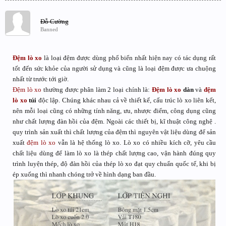
Đỗ Cường
Banned
Đệm lò xo
là loại đệm được dùng phổ biến nhất hiện nay có tác dụng rất
tốt đến sức khỏe của người sử dụng và cũng là loại đệm được ưa chuộng
nhất từ trước tới giờ.
Đệm lò xo
thường được phân làm 2 loại chính là:
Đệm lò xo
dàn
và
đệm
lò xo
túi
độc lập. Chúng khác nhau cả về thiết kế, cấu trúc lò xo liên kết,
nên mỗi loại cũng có những tính năng, ưu, nhược điểm, công dụng cũng
như chất lượng đàn hồi của đệm. Ngoài các thiết bị, kĩ thuật công nghệ .
quy trình sản xuất thì chất lượng của đệm thì nguyên vật liệu dùng để sản
xuất
đệm lò xo
vẫn là hệ thống lò xo. Lò xo có nhiều kích cỡ, yêu cầu
chất liệu dùng để làm lò xo là thép chất lượng cao, vận hành đúng quy
trình luyện thép, độ đàn hồi của thép lò xo đạt quy chuẩn quốc tế, khi bị
ép xuống thì nhanh chóng trở về hình dạng ban đầu.