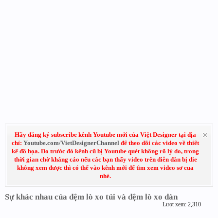
Hãy đăng ký subscribe kênh Youtube mới của Việt Designer tại địa
chỉ:
Youtube.com/VietDesignerChannel
để theo dõi các video về thiết
kế đồ họa. Do trước đó kênh cũ bị Youtube quét không rõ lý do, trong
thời gian chờ kháng cáo nếu các bạn thấy video trên diễn đàn bị die
không xem được thì có thể vào kênh mới để tìm xem video sơ cua
nhé.
Sự khác nhau của đệm lò xo túi và đệm lò xo dàn
Lượt xem: 2,310