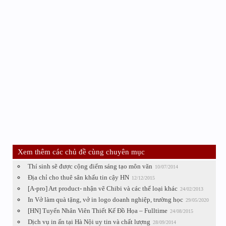
Xem thêm các chủ đề cùng chuyên mục
Thí sinh sẽ được cộng điểm sáng tạo môn văn
10/07/2014
Địa chỉ cho thuê sân khấu tin cậy HN
12/12/2015
[A-pro] Art product- nhận vẽ Chibi và các thể loại khác
24/02/2013
In Vở làm quà tặng, vở in logo doanh nghiệp, trường học
29/05/2020
[HN] Tuyển Nhân Viên Thiết Kế Đồ Họa – Fulltime
24/08/2015
Dịch vụ in ấn tại Hà Nội uy tin và chất lượng
28/09/2014