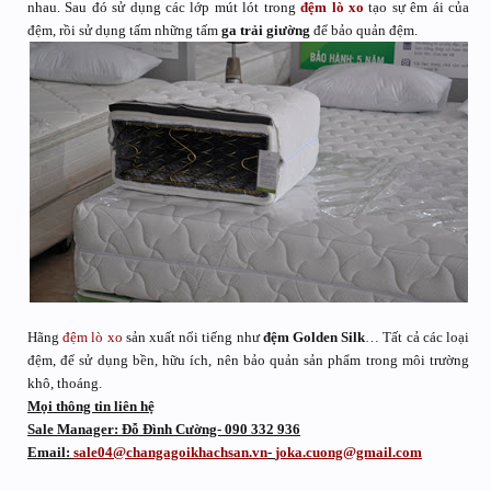
nhau. Sau đó sử dụng các lớp mút lót trong
đệm lò xo
tạo sự êm ái của
đệm, rồi sử dụng tấm những tấm
ga trải giường
để bảo quản đệm.
Hãng
đệm lò xo
sản xuất nổi tiếng như
đệm Golden Silk
… Tất cả các loại
đệm, để sử dụng bền, hữu ích, nên bảo quản sản phẩm trong môi trường
khô, thoáng.
Mọi thông tin liên hệ
Sale Manager: Đỗ Đình Cường- 090 332 936
Email:
sale04@changagoikhachsan.vn
-
joka.cuong@gmail.com