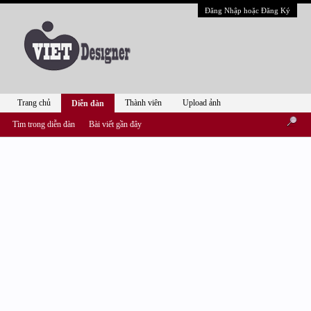
Đăng Nhập hoặc Đăng Ký
Trang chủ
Thành viên
Upload ảnh
Diễn đàn
Tìm trong diễn đàn
Bài viết gần đây