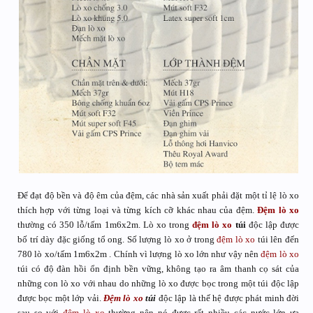
Để đạt độ bền và độ êm của đệm, các nhà sản xuất phải đặt một tỉ lệ lò xo
thích hợp với từng loại và từng kích cỡ khác nhau của đệm.
Đệm lò xo
thường có 350 lỗ/tấm 1m6x2m. Lò xo trong
đệm lò xo
túi
độc lập được
bố trí dày đặc giống tổ ong. Số lượng lò xo ở trong
đệm lò xo
túi lên đến
780 lò xo/tấm 1m6x2m . Chính vì lượng lò xo lớn như vậy nên
đệm lò xo
túi có độ đàn hồi ổn định bền vững, không tạo ra âm thanh cọ sát của
những con lò xo với nhau do những lò xo được bọc trong một túi độc lập
được bọc một lớp vải.
Đệm lò xo
túi
độc lập là thế hệ được phát minh đời
sau so với
đệm lò xo
thường nên nó được rất nhiều các nước lớn ưa