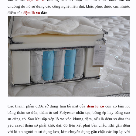
chuộng do nó sử dụng các công nghệ hiện đại, khắc phục được các nhược
điểm của
đệm lò xo
dàn
Các thành phần được sử dụng làm bề mặt của
đệm lò xo
còn có tấm lót
bằng thảm sơ dừa, thảm từ sợi Polyester nhân tạo, bông ép hay bằng cao
su cũng có. Sau khi sắp xếp lò xo vào khung đệm, nếu là đệm sơ dừa thì
yêu caaof thảm sơ phải khô, dai, độ liên kết phải bền chắc. Khi gắn đệm
với lò xo người ta sử dụng keo, kim chuyên dụng gắn chặt các lớp lại với