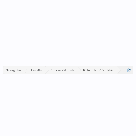
Trang chủ
Diễn đàn
Chia sẻ kiến thức
Kiến thức bổ ích khác