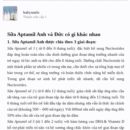
babysmile
Thành viên cấp 1
Sữa Aptamil Anh và Đức có gì khác nhau
1. Sữa Aptamil Anh được chia theo 3 giai đoạn:
Sữa Aptamil số 1
( từ 0 đến 6 tháng tuổi): đặc biệt bổ sung Nucleotides
đáp ứng hoàn toàn nhu cầu dinh dưỡng giai đoạn tăng trưởng nhanh của
trẻ ngay từ lúc mới ra đời cho đến 6 tháng tuổi. Dưỡng chất Nucleotide là
một thành phần tự nhiên có trong sữa mẹ, cần thiết cho sự tổng hợp mọi tế
bào trong cơ thể, sự tăng trưởng và hoàn thiện chức năng hệ miễn dịch.
Trong giai đoạn sơ sinh bé phát triển rất nhanh, rất cần bổ sung
Nucleotides.
Sữa Aptamil số 2
( từ 6 đến 12 tháng tuổi): giàu chất sắt đáp ứng nhu cầu
sắt tăng cao của trẻ giai đoạn tập ăn dặm từ 6 tháng đến 12 tháng tuổi. Từ
6 tháng tuổi trở lên trẻ bắt đầu tập ăn dặm nhưng sữa vẫn là thức ăn chính
của trẻ (khoảng 500 – 600 ml/ngày). Với 600ml sữa mỗi ngày đáp ứng đến
50% nhu cầu sắt của trẻ giai đoạn tập ăn dặm.
Sữa Aptamil số 3
(từ 1 đến 2 tuổi): với hàm lượng cao DHA & Vitamin D
hỗ trợ phát triển trí não và hệ xương răng chắc khỏe của trẻ giai đoạn tập