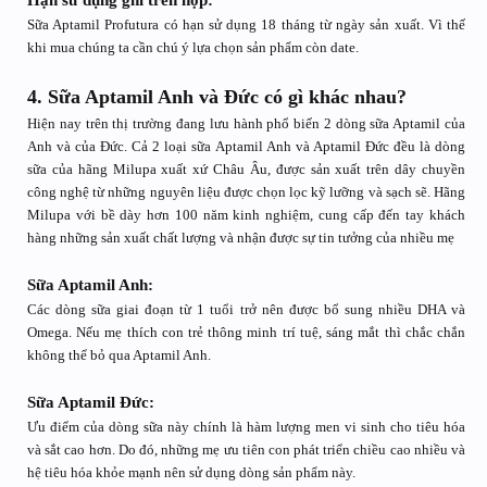
Sữa Aptamil Profutura có hạn sử dụng 18 tháng từ ngày sản xuất. Vì thế
khi mua chúng ta cần chú ý lựa chọn sản phẩm còn date.
4. Sữa Aptamil Anh và Đức có gì khác nhau?
Hiện nay trên thị trường đang lưu hành phổ biến 2 dòng sữa Aptamil của
Anh và của Đức. Cả 2 loại sữa Aptamil Anh và Aptamil Đức đều là dòng
sữa của hãng Milupa xuất xứ Châu Âu, được sản xuất trên dây chuyền
công nghệ từ những nguyên liệu được chọn lọc kỹ lưỡng và sạch sẽ. Hãng
Milupa với bề dày hơn 100 năm kinh nghiệm, cung cấp đến tay khách
hàng những sản xuất chất lượng và nhận được sự tin tưởng của nhiều mẹ
Sữa Aptamil Anh:
Các dòng sữa giai đoạn từ 1 tuổi trở nên được bổ sung nhiều DHA và
Omega. Nếu mẹ thích con trẻ thông minh trí tuệ, sáng mắt thì chắc chắn
không thể bỏ qua Aptamil Anh.
Sữa Aptamil Đức:
Ưu điểm của dòng sữa này chính là hàm lượng men vi sinh cho tiêu hóa
và sắt cao hơn. Do đó, những mẹ ưu tiên con phát triển chiều cao nhiều và
hệ tiêu hóa khỏe mạnh nên sử dụng dòng sản phẩm này.