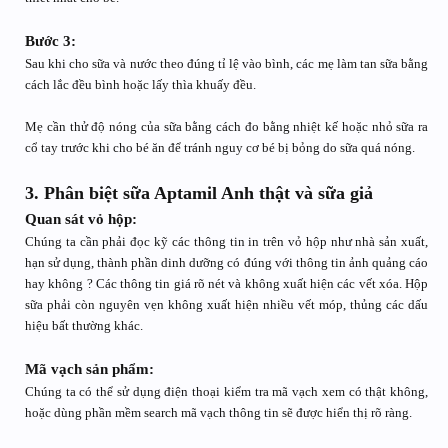
Bước 3:
Sau khi cho sữa và nước theo đúng tỉ lệ vào bình, các mẹ làm tan sữa bằng
cách lắc đều bình hoặc lấy thìa khuấy đều.
Mẹ cần thử độ nóng của sữa bằng cách đo bằng nhiệt kế hoặc nhỏ sữa ra
cổ tay trước khi cho bé ăn để tránh nguy cơ bé bị bỏng do sữa quá nóng.
3. Phân biệt sữa Aptamil Anh thật và sữa giả
Quan sát vỏ hộp:
Chúng ta cần phải đọc kỹ các thông tin in trên vỏ hộp như nhà sản xuất,
hạn sử dụng, thành phần dinh dưỡng có đúng với thông tin ảnh quảng cáo
hay không ? Các thông tin giá rõ nét và không xuất hiện các vết xóa. Hộp
sữa phải còn nguyên vẹn không xuất hiện nhiều vết móp, thủng các dấu
hiệu bất thường khác.
Mã vạch sản phẩm:
Chúng ta có thể sử dụng điện thoại kiểm tra mã vạch xem có thật không,
hoặc dùng phần mềm search mã vạch thông tin sẽ được hiển thị rõ ràng.