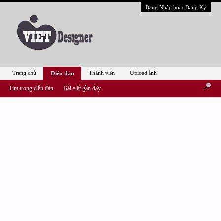
Đăng Nhập hoặc Đăng Ký
Trang chủ
Thành viên
Upload ảnh
Diễn đàn
Tìm trong diễn đàn
Bài viết gần đây