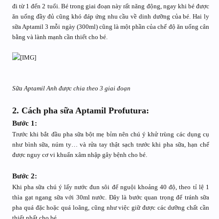
đi từ 1 đến 2 tuổi. Bé trong giai đoạn này rất năng động, ngay khi bé được
ăn uống đầy đủ cũng khó đáp ứng nhu cầu về dinh dưỡng của bé. Hai ly
sữa Aptamil 3 mỗi ngày (300ml) cũng là một phần của chế độ ăn uống cân
bằng và lành mạnh cần thiết cho bé.
Sữa Aptamil Anh được chia theo 3 giai đoạn
2. Cách pha sữa Aptamil Profutura:
Bước 1:
Trước khi bắt đầu pha sữa bột mẹ bỉm nên chú ý khử trùng các dụng cụ
như bình sữa, núm ty… và rửa tay thật sạch trước khi pha sữa, hạn chế
được nguy cơ vi khuẩn xâm nhập gây bệnh cho bé.
Bước 2:
Khi pha sữa chú ý lấy nước đun sôi để nguội khoảng 40 độ, theo tỉ lệ 1
thìa gạt ngang sữa với 30ml nước. Đây là bước quan trọng để tránh sữa
pha quá đặc hoặc quá loãng, cũng như việc giữ được các dưỡng chất cần
thiết nhất cho bé.