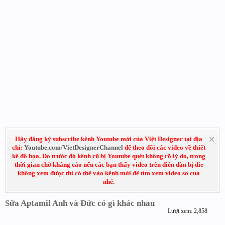
Hãy đăng ký subscribe kênh Youtube mới của Việt Designer tại địa
chỉ:
Youtube.com/VietDesignerChannel
để theo dõi các video về thiết
kế đồ họa. Do trước đó kênh cũ bị Youtube quét không rõ lý do, trong
thời gian chờ kháng cáo nếu các bạn thấy video trên diễn đàn bị die
không xem được thì có thể vào kênh mới để tìm xem video sơ cua
nhé.
Sữa Aptamil Anh và Đức có gì khác nhau
Lượt xem: 2,858