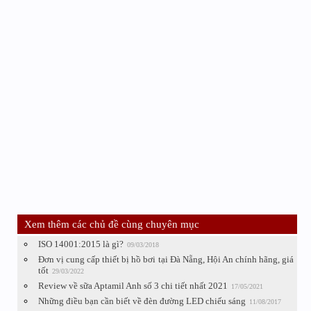
Xem thêm các chủ đề cùng chuyên mục
ISO 14001:2015 là gì?
09/03/2018
Đơn vị cung cấp thiết bị hồ bơi tại Đà Nẵng, Hội An chính hãng, giá
tốt
29/03/2022
Review về sữa Aptamil Anh số 3 chi tiết nhất 2021
17/05/2021
Những điều bạn cần biết về đèn đường LED chiếu sáng
11/08/2017