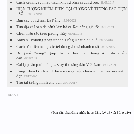
Cách xem ngày nhập trạch không phải ai cũng biết
28/05/2017
HIỆN TƯỢNG NHIỄM ĐIỆN. ĐẠI CƯƠNG VỀ TƯƠNG TÁC ĐIỆN
- SỐ 1
30/03/2020
Bán cây bóng mát Đà Nẵng
15/05/2022
Tìm địa chỉ bán đá cảnh làm hồ cá Koi hàng giá tốt
16/10/2021
Chọn màu sắc theo phong thủy
05/01/2018
Kaizen - Phương pháp tự học Tiếng Nhật hiệu quả
23/05/2016
Cách bắn tiền mạng viettel đơn giản và nhanh nhất
29/05/2015
Bí quyết “vàng” giúp thi đại học môn tiếng Anh đạt điểm
cao
20/10/2014
Đại lý phân phối hàng UK uy tín hàng đầu Việt Nam
09/11/2021
Đăng Khoa Garden – Chuyên cung cấp, chăm sóc cá Koi sân vườn
đẹp
03/12/2021
Thử tài thông minh cho bạn
23/11/2017
18/3/21
(Bạn cần phải đăng nhập hoặc đăng ký để viết bài ở đây)