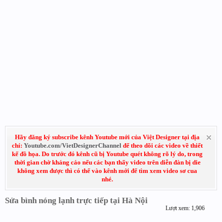
Hãy đăng ký subscribe kênh Youtube mới của Việt Designer tại địa
chỉ:
Youtube.com/VietDesignerChannel
để theo dõi các video về thiết
kế đồ họa. Do trước đó kênh cũ bị Youtube quét không rõ lý do, trong
thời gian chờ kháng cáo nếu các bạn thấy video trên diễn đàn bị die
không xem được thì có thể vào kênh mới để tìm xem video sơ cua
nhé.
Sửa bình nóng lạnh trực tiếp tại Hà Nội
Lượt xem: 1,906