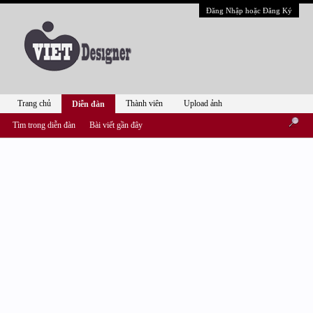
Đăng Nhập hoặc Đăng Ký
Trang chủ
Thành viên
Upload ảnh
Diễn đàn
Tìm trong diễn đàn
Bài viết gần đây