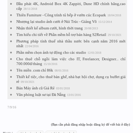
Đầu phát 4K, Android Box 4K Zappiti, Dune HD chính hãng,cao
cấp
28/11/2018
Thiên Furniture - Công trình tủ bếp ở vườn cúc Ecopark
18/04/2018
Nhượng lại studio ảnh cưới ở Núi Trúc - Giảng Võ
15/12/2014
Nhận thiết kế album cưới, hình thời trang
20/08/2013
Tìm hiểu chi tiết về Phần mềm hỗ trợ bán hàng S2Retail
29/10/2021
Phương pháp tính thuế nhà thầu nước bên cạnh năm 2016 mới
nhất
22/04/2016
Phần mềm chọn ảnh tự động cho các studio
12/01/2018
Cho thuê chỗ ngồi làm việc cho IT, Freelancer, Designer... chỉ
700.000đ/tháng
15/10/2016
Tên miền .com chỉ 86k
08/01/2016
Thiết kế tiệc, cho thuê bàn ghế, nhà bạt hội chợ, dụng cụ buffet giá
rẻ
09/10/2021
Bán Máy ảnh cũ Giá Rẻ
03/01/2018
Văn phòng luật sư tại Đà Nẵng
13/01/2016
7/9/16
(Bạn cần phải đăng nhập hoặc đăng ký để viết bài ở đây)