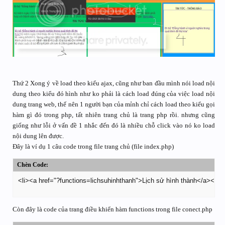
Thứ 2 Xong ý về load theo kiểu ajax, cũng như ban đầu mình nói load nội
dung theo kiểu đó hình như ko phải là cách load đúng của việc load nội
dung trang web, thế nên 1 người bạn của mỉnh chỉ cách load theo kiểu gọi
hàm gì đó trong php, tất nhiên trang chủ là trang php rồi. nhưng cũng
giống như lỗi ở vấn đề 1 nhắc đến đó là nhiều chỗ click vào nó ko load
nội dung lên được.
Đây là ví dụ 1 câu code trong file trang chủ (file index.php)
Chèn Code:
<li><a href="?functions=lichsuhinhthanh">Lịch sử hình thành</a></li>/
Còn đây là code của trang điều khiển hàm functions trong file conect.php