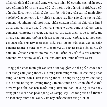
mình chỉ định thế này nhá trang web của mình bố cục như sau: phần body
web của mình bố trí như sau: có 2 cột thôi, 1 cột bên trái là sidebar, 1 cột
bên phải là content, mình sẽ cho toàn bộ nội dung của cái mà mình click
vào hết vùng content, bất kỳ click vào mục nay link nào cũng xuống phần
content hết, nhưng ngặt nỗi trong phần content mình lại chia chia làm 3
đó là chia đôi ra 2 vùng ở trên và 1 vùng ở dưới, dùng 3 thẻ div tên là
content1, content2 và qcgt, các bạn có thể xem thêm code là hiểu, thế
nhưng sau khi chia thế thì mỗi lần load nội dung xuống, load theo cách
gọi hàm của php hay load theo kiểu ajax thì nó vẫn load vào cả phần
content, nhưng 3 vùng content1, content2 và qcgt nó phải biến đi, hay ẩn
chứ, khi về trang chủ thì nó mới hiện lại, đằng này tất cả 3 div content1,
content2 và qcgt nó lại đẩy tụt xuống dưới hết, trông rất xấu và sai.
Trong phần code mình gửi các bạn dưới đây gồm 2 phần phần code theo
kiểu trang chủ (trang index á) là trang kiểu trang *.html và các trang khác
cũng là *.html, còn 1 kiểu là trang index là dạng trang php và các trang
kia là html, nhưng nói chung trong 2 thư mục mình đều Soạn sẵn cả 2 kiểu
html và php rồi, các bạn muốn dùng kiểu file nào thì dùng. À mà chạy
trang php thì các bạn phải quăng vô xampp hay 1 chương trình hỗ trợ nào
đó mới chạy được nhá, cái này ko bày chắc các bạn cũng biết. hì