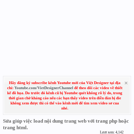
Hãy đăng ký subscribe kênh Youtube mới của Việt Designer tại địa
chỉ:
Youtube.com/VietDesignerChannel
để theo dõi các video về thiết
kế đồ họa. Do trước đó kênh cũ bị Youtube quét không rõ lý do, trong
thời gian chờ kháng cáo nếu các bạn thấy video trên diễn đàn bị die
không xem được thì có thể vào kênh mới để tìm xem video sơ cua
nhé.
Sửa giúp việc load nội dung trang web với trang php hoặc
trang html.
Lượt xem: 4,142