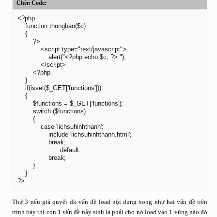
Chèn Code:
<?php

    function thongbao($c)

    {

        ?>

            <script type="text/javascript">

                alert("<?php echo $c; ?> ");

            </script>

        <?php

    }

    if(isset($_GET['functions']))

    {

        $functions = $_GET['functions'];

        switch ($functions)

        {

            case 'lichsuhinhthanh':

                include 'lichsuhinhthanh.html';

                break;

                      default:

                break;

        }

    }

?>
Thứ 3 nếu giả quyết dk vấn đề load nội dung xong như hai vấn đề trên
trình bày thì còn 1 vấn đề nảy sinh là phải cho nó load vào 1 vùng nào đó