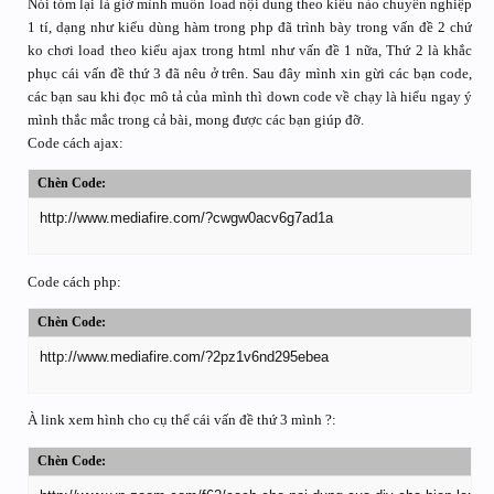
Nói tóm lại là giờ mình muốn load nội dung theo kiểu nào chuyên nghiệp
1 tí, dạng như kiểu dùng hàm trong php đã trình bày trong vấn đề 2 chứ
ko chơi load theo kiểu ajax trong html như vấn đề 1 nữa, Thứ 2 là khắc
phục cái vấn đề thứ 3 đã nêu ở trên. Sau đây mình xin gừi các bạn code,
các bạn sau khi đọc mô tả của mình thì down code về chạy là hiểu ngay ý
mình thắc mắc trong cả bài, mong được các bạn giúp đỡ.
Code cách ajax:
Chèn Code:
http://www.mediafire.com/?cwgw0acv6g7ad1a
Code cách php:
Chèn Code:
http://www.mediafire.com/?2pz1v6nd295ebea
À link xem hình cho cụ thể cái vấn đề thứ 3 mình ?:
Chèn Code: