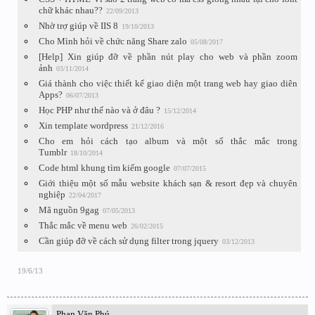
chữ khác nhau??
22/09/2013
Nhờ trợ giúp về IIS 8
19/10/2013
Cho Mình hỏi về chức năng Share zalo
05/08/2017
[Help] Xin giúp đỡ về phần nút play cho web và phần zoom
ảnh
03/11/2014
Giá thành cho việc thiết kế giao diện một trang web hay giao diên
Apps?
06/07/2013
Học PHP như thế nào và ở đâu ?
15/12/2014
Xin template wordpress
21/12/2016
Cho em hỏi cách tạo album và một số thắc mắc trong
Tumblr
18/10/2014
Code html khung tìm kiếm google
07/07/2015
Giới thiệu một số mẫu website khách sạn & resort đẹp và chuyên
nghiệp
22/04/2017
Mã nguồn 9gag
07/05/2013
Thắc mắc về menu web
26/02/2015
Cần giúp đỡ về cách sử dụng filter trong jquery
03/12/2013
19/6/13
Phan Văn Phú