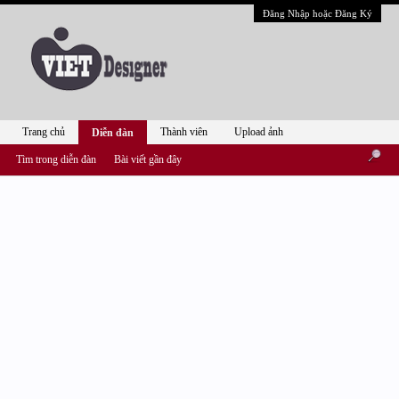
Đăng Nhập hoặc Đăng Ký
Trang chủ
Thành viên
Upload ảnh
Diễn đàn
Tìm trong diễn đàn
Bài viết gần đây