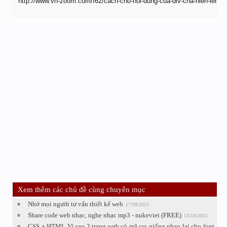
http://www.vn-zoom.com/f62/cach-cho-noi-dung-cua-div-cha-hien-len-
Xem thêm các chủ đề cùng chuyên mục
Nhờ mọi người tư vấn thiết kế web
17/09/2015
Share code web nhạc, nghe nhạc mp3 - nukeviet (FREE)
13/10/2015
CSS + HTML Vì sao 2 trang web có mã css giống nhau lại cho font