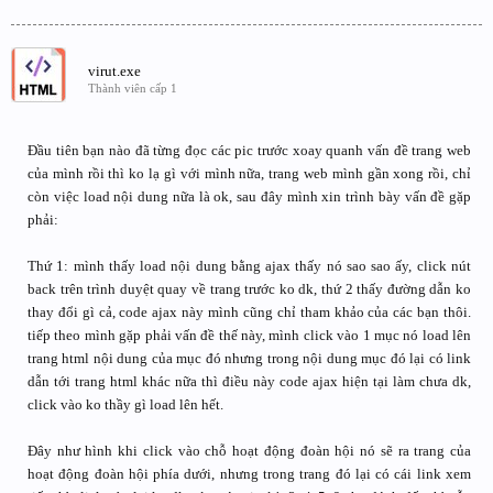
virut.exe
Thành viên cấp 1
Đầu tiên bạn nào đã từng đọc các pic trước xoay quanh vấn đề trang web
của mình rồi thì ko lạ gì với mình nữa, trang web mình gần xong rồi, chỉ
còn việc load nội dung nữa là ok, sau đây mình xin trình bày vấn đề gặp
phải:
Thứ 1: mình thấy load nội dung bằng ajax thấy nó sao sao ấy, click nút
back trên trình duyệt quay về trang trước ko dk, thứ 2 thấy đường dẫn ko
thay đổi gì cả, code ajax này mình cũng chỉ tham khảo của các bạn thôi.
tiếp theo mình gặp phải vấn đề thế này, mình click vào 1 mục nó load lên
trang html nội dung của mục đó nhưng trong nội dung mục đó lại có link
dẫn tới trang html khác nữa thì điều này code ajax hiện tại làm chưa dk,
click vào ko thầy gì load lên hết.
Đây như hình khi click vào chỗ hoạt động đoàn hội nó sẽ ra trang của
hoạt động đoàn hội phía dưới, nhưng trong trang đó lại có cái link xem