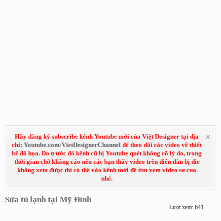
Hãy đăng ký subscribe kênh Youtube mới của Việt Designer tại địa
chỉ:
Youtube.com/VietDesignerChannel
để theo dõi các video về thiết
kế đồ họa. Do trước đó kênh cũ bị Youtube quét không rõ lý do, trong
thời gian chờ kháng cáo nếu các bạn thấy video trên diễn đàn bị die
không xem được thì có thể vào kênh mới để tìm xem video sơ cua
nhé.
Sửa tủ lạnh tại Mỹ Đình
Lượt xem: 641