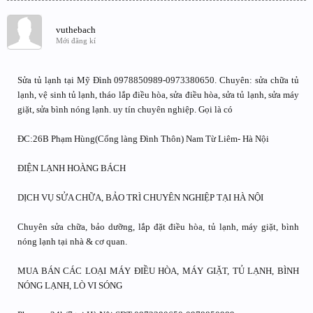
vuthebach
Mới đăng kí
Sửa tủ lạnh tại Mỹ Đình 0978850989-0973380650. Chuyên: sửa chữa tủ
lạnh, vệ sinh tủ lạnh, tháo lắp điều hòa, sửa điều hòa, sửa tủ lạnh, sửa máy
giặt, sửa bình nóng lạnh. uy tín chuyên nghiệp. Gọi là có
ĐC:26B Phạm Hùng(Cổng làng Đình Thôn) Nam Từ Liêm- Hà Nội
ĐIỆN LẠNH HOÀNG BÁCH
DỊCH VỤ SỬA CHỮA, BẢO TRÌ CHUYÊN NGHIỆP TẠI HÀ NỘI
Chuyên sửa chữa, bảo dưỡng, lắp đặt điều hòa, tủ lạnh, máy giặt, bình
nóng lạnh tại nhà & cơ quan.
MUA BÁN CÁC LOẠI MÁY ĐIỀU HÒA, MÁY GIẶT, TỦ LẠNH, BÌNH
NÓNG LẠNH, LÒ VI SÓNG