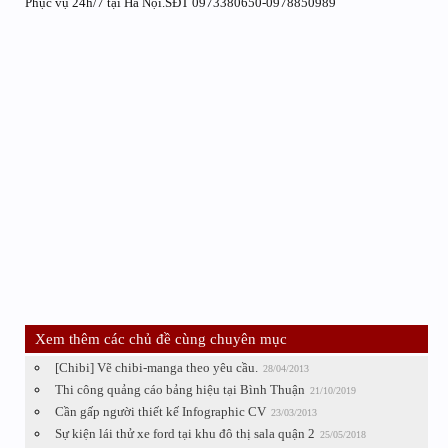
Phục vụ 24h/7 tại Hà Nội.SĐT 0973380650-0978850989
Xem thêm các chủ đề cùng chuyên mục
[Chibi] Vẽ chibi-manga theo yêu cầu.
28/04/2013
Thi công quảng cáo bảng hiệu tại Bình Thuận
21/10/2019
Cần gấp người thiết kế Infographic CV
23/03/2013
Sự kiện lái thử xe ford tại khu đô thị sala quận 2
25/05/2018