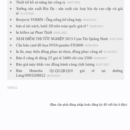
Thiết kế hồ sơ năng lực công ty
16/07/2021
Xưởng sản xuất Bìa Da - sản xuất các loại bìa da cao cấp và giá
rẻ
21/12/2020
Beejuvit YOMIN - Ống uống bổ tổng hợp
09/03/2015
bán sỉ túi xách, balô 3D trên toàn quốc giá rẻ !
20/09/2013
In hiflex tại Phan Thiết
03/01/2022
XEM ĐIỂM THI TỐT NGHIỆP 2015 Cụm Thi Quảng Ninh
15/07/2015
Cần bán card đồ họa NVIA quadro FX5800
04/04/2016
In ấn, may thêu đồng phục áo thun, đồng phục công sở
01/10/2015
Bán ổ cứng di động 2T giá rẻ 3490 chỉ còn 2500
03/03/2017
Báo giá máy khắc cnc đồng hành cùng chất lượng
05/07/2017
Bán Himedia Q1,Q3,Q8,Q10 giá rẻ tại đường
Láng/0903208822
26/10/2015
10/9/22
(Bạn cần phải đăng nhập hoặc đăng ký để viết bài ở đây)