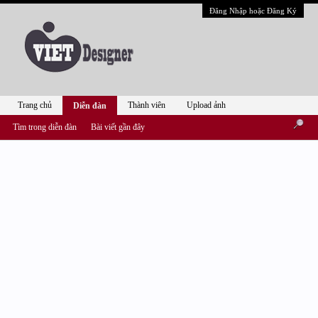
Đăng Nhập hoặc Đăng Ký
Trang chủ
Thành viên
Upload ảnh
Diễn đàn
Tìm trong diễn đàn
Bài viết gần đây