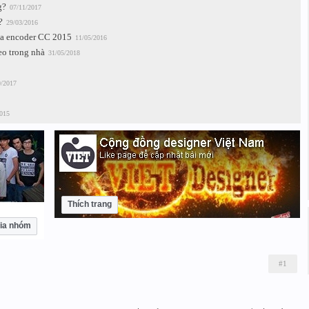
g?
07/11/2017
?
29/03/2016
ia encoder CC 2015
11/05/2016
eo trong nhà
31/05/2018
9/2017
015
Thích trang
ia nhóm
#1