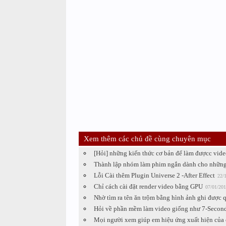
Xem thêm các chủ đề cùng chuyên mục
[Hỏi] những kiến thức cơ bản để làm đượcc vide
Thành lập nhóm làm phim ngắn dành cho những
Lỗi Cài thêm Plugin Universe 2 -After Effect
22/
Chỉ cách cài đặt render video bằng GPU
07/01/201
Nhờ tìm ra tên ăn trộm bằng hình ảnh ghi được 
Hỏi về phần mềm làm video giống như 7-Second
Mọi người xem giúp em hiệu ứng xuất hiện của cá