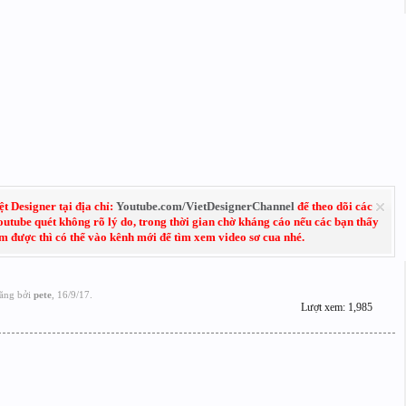
 Designer tại địa chỉ:
Youtube.com/VietDesignerChannel
để theo dõi các
Youtube quét không rõ lý do, trong thời gian chờ kháng cáo nếu các bạn thấy
em được thì có thể vào kênh mới để tìm xem video sơ cua nhé.
ăng bởi
pete
,
16/9/17
.
Lượt xem: 1,985