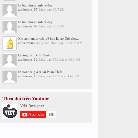
In bao thư nhanh rẻ đẹp
alothietke_07
đăng vào
30/7/26
In bao thư nhanh rẻ đẹp
alothietke_07
đăng vào
30/7/26
Xin anh em tư vấn về học lái xe Ôtô cho...
anhsinhvien
đăng vào
Hôm nay lúc 6:33 AM
Quảng cáo Bình Thuận
alothietke_18
đăng vào
Thứ hai at 4:00 PM
In standee giá rẻ tại Phan Thiết
alothietke_18
đăng vào
Thứ ba at 3:42 PM
Theo dõi trên Youtube