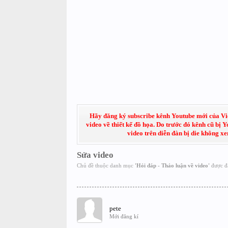
Hãy đăng ký subscribe kênh Youtube mới của Việt
video về thiết kế đồ họa. Do trước đó kênh cũ bị 
video trên diễn đàn bị die không x
Sửa video
Chủ đề thuộc danh mục
'
Hỏi đáp - Thảo luận về video
'
được đ
pete
Mới đăng kí