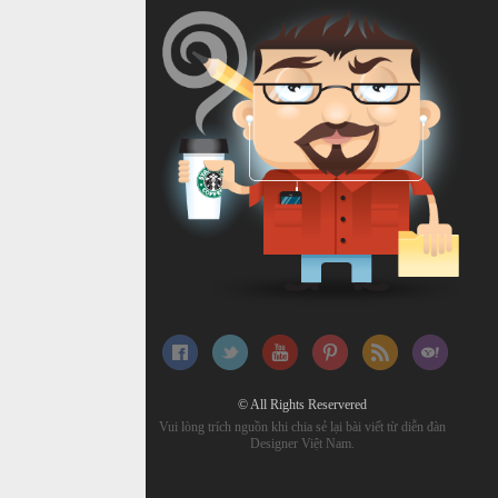
© All Rights Reservered
Vui lòng trích nguồn khi chia sẻ lại bài viết từ diễn đàn
Designer Việt Nam.