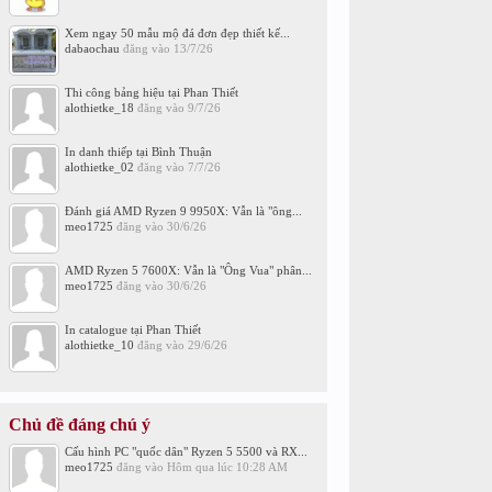
Xem ngay 50 mẫu mộ đá đơn đẹp thiết kế...
dabaochau
đăng vào
13/7/26
Thi công bảng hiệu tại Phan Thiết
alothietke_18
đăng vào
9/7/26
In danh thiếp tại Bình Thuận
alothietke_02
đăng vào
7/7/26
Đánh giá AMD Ryzen 9 9950X: Vẫn là "ông...
meo1725
đăng vào
30/6/26
AMD Ryzen 5 7600X: Vẫn là "Ông Vua" phân...
meo1725
đăng vào
30/6/26
In catalogue tại Phan Thiết
alothietke_10
đăng vào
29/6/26
Chủ đề đáng chú ý
Cấu hình PC "quốc dân" Ryzen 5 5500 và RX...
meo1725
đăng vào
Hôm qua lúc 10:28 AM