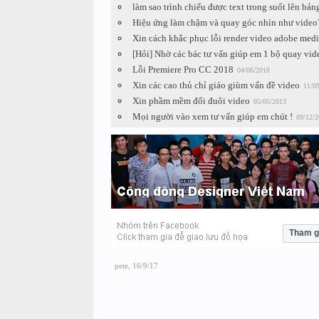
làm sao trình chiếu được text trong suốt lên bản
Hiệu ứng làm chậm và quay góc nhìn như video
Xin cách khắc phục lỗi render video adobe med
[Hỏi] Nhờ các bác tư vấn giúp em 1 bộ quay vid
Lỗi Premiere Pro CC 2018
04/06/2018
Xin các cao thủ chỉ giáo giùm vấn đề video
11/0
Xin phầm mềm đổi đuôi video
05/05/2013
Mọi người vào xem tư vấn giúp em chút !
09/12/2
Tham g
pete
,
16/9/17