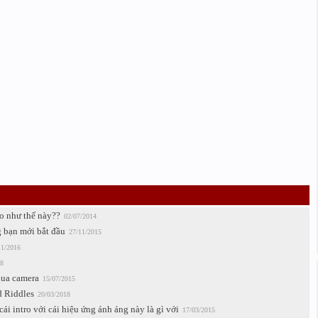
o như thế này??
02/07/2014
 bạn mới bắt đầu
27/11/2015
11/2016
8
qua camera
15/07/2015
 Riddles
20/03/2018
i intro với cái hiệu ứng ánh áng này là gì với
17/03/2015