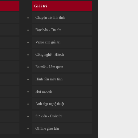
Giải trí
Chuyện trò linh tinh
Đọc báo - Tin tức
Video clip giải trí
Công nghệ - Hitech
Ra mắt - Làm quen
Hình nền máy tính
Hot models
Ảnh đẹp nghệ thuật
Sự kiện - Cuộc thi
Offline giao lưu