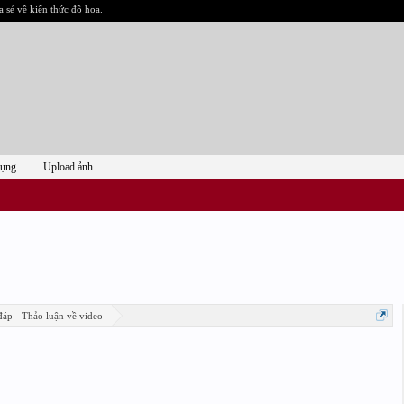
a sẻ về kiến thức đồ họa.
dụng
Upload ảnh
đáp - Thảo luận về video