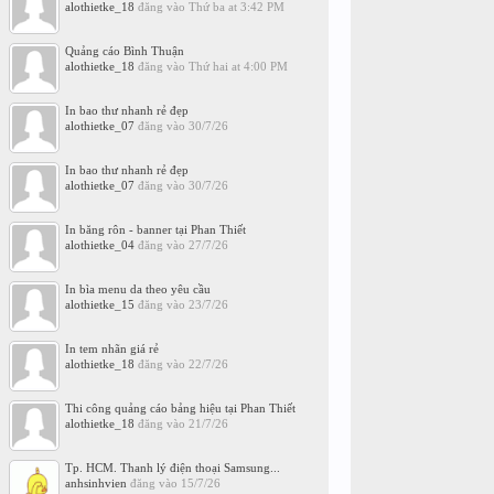
alothietke_18
đăng vào
Thứ ba at 3:42 PM
Quảng cáo Bình Thuận
alothietke_18
đăng vào
Thứ hai at 4:00 PM
In bao thư nhanh rẻ đẹp
alothietke_07
đăng vào
30/7/26
In bao thư nhanh rẻ đẹp
alothietke_07
đăng vào
30/7/26
In băng rôn - banner tại Phan Thiết
alothietke_04
đăng vào
27/7/26
In bìa menu da theo yêu cầu
alothietke_15
đăng vào
23/7/26
In tem nhãn giá rẻ
alothietke_18
đăng vào
22/7/26
Thi công quảng cáo bảng hiệu tại Phan Thiết
alothietke_18
đăng vào
21/7/26
Tp. HCM. Thanh lý điện thoại Samsung...
anhsinhvien
đăng vào
15/7/26