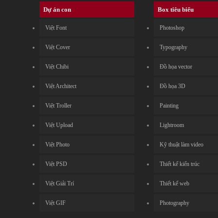
Dự án con
Box tiêu biểu
Việt Font
Photoshop
Việt Cover
Typography
Việt Chibi
Đồ họa vector
Việt Architect
Đồ họa 3D
Việt Troller
Painting
Việt Upload
Lightroom
Việt Photo
Kỹ thuật làm video
Việt PSD
Thiết kế kiến trúc
Việt Giải Trí
Thiết kế web
Việt GIF
Photography