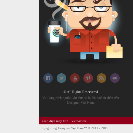
© All Rights Reservered
Vui lòng trích nguồn khi chia sẻ lại bài viết từ diễn đàn
Designer Việt Nam.
Giao diện máy tính
Vietnamese
Cộng đồng Designer Việt Nam™
© 2011 - 2019