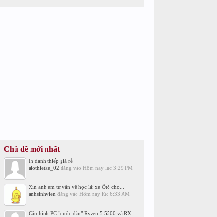
Chủ đề mới nhất
In danh thiếp giá rẻ
alothietke_02
đăng vào
Hôm nay lúc 3:29 PM
Xin anh em tư vấn về học lái xe Ôtô cho...
anhsinhvien
đăng vào
Hôm nay lúc 6:33 AM
Cấu hình PC "quốc dân" Ryzen 5 5500 và RX...