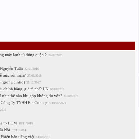
òng máy lạnh tủ đứng quận 2
24/02/2021
7 Nguyễn Tuân
22/01/2016
ễ mắc sỏi thận?
27/03/2018
(giống cintiq)
25/12/2017
 chính hãng, giá rẻ nhất HN
08/01/2019
 lý như thế nào khi góp không đủ vốn?
16/08/2023
 - Công Ty TNHH B.a Concepts
10/06/2021
/2015
ong tp HCM
18/11/2015
Hà Nội
07/11/2014
Phiên bản tiếng việt
14/03/2016