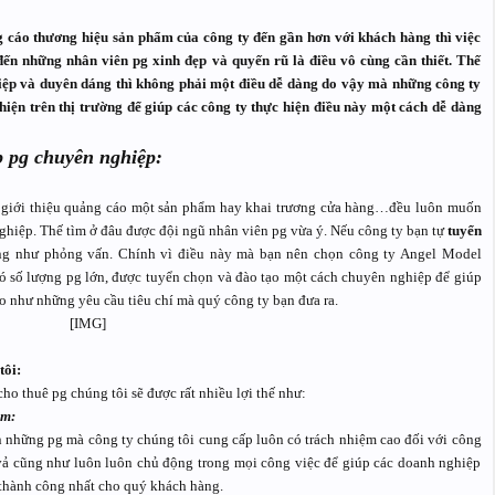
cáo thương hiệu sản phẩm của công ty đến gần hơn với khách hàng thì việc
ến những nhân viên pg xinh đẹp và quyến rũ là điều vô cùng cần thiết. Thế
ệp và duyên dáng thì không phải một điều dễ dàng do vậy mà những công ty
iện trên thị trường để giúp các công ty thực hiện điều này một cách dễ dàng
p pg chuyên nghiệp:
để giới thiệu quảng cáo một sản phẩm hay khai trương cửa hàng…đều luôn muốn
hiệp. Thế tìm ở đâu được đội ngũ nhân viên pg vừa ý. Nếu công ty bạn tự
tuyển
cũng như phỏng vấn. Chính vì điều này mà bạn nên chọn công ty Angel Model
có số lượng pg lớn, được tuyển chọn và đào tạo một cách chuyên nghiệp để giúp
o như những yêu cầu tiêu chí mà quý công ty bạn đưa ra.
tôi:
o thuê pg chúng tôi sẽ được rất nhiều lợi thế như:
ệm:
 những pg mà công ty chúng tôi cung cấp luôn có trách nhiệm cao đối với công
vả cũng như luôn luôn chủ động trong mọi công việc để giúp các doanh nghiệp
 thành công nhất cho quý khách hàng.