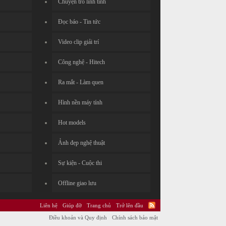
Chuyện trò linh tinh
Đọc báo - Tin tức
Video clip giải trí
Công nghệ - Hitech
Ra mắt - Làm quen
Hình nền máy tính
Hot models
Ảnh đẹp nghệ thuật
Sự kiện - Cuộc thi
Offline giao lưu
Liên hệ
Giúp đỡ
Trang chủ
Trở lên đầu
Điều khoản và Quy định
Chính sách bảo mật