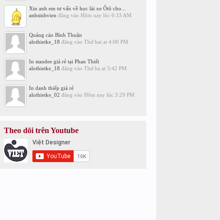
Xin anh em tư vấn về học lái xe Ôtô cho...
anhsinhvien
đăng vào
Hôm nay lúc 6:33 AM
Quảng cáo Bình Thuận
alothietke_18
đăng vào
Thứ hai at 4:00 PM
In standee giá rẻ tại Phan Thiết
alothietke_18
đăng vào
Thứ ba at 3:42 PM
In danh thiếp giá rẻ
alothietke_02
đăng vào
Hôm nay lúc 3:29 PM
Theo dõi trên Youtube