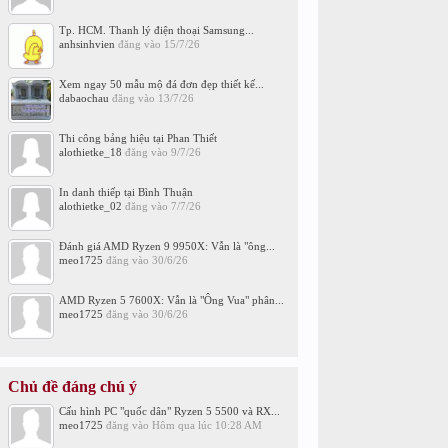
Tp. HCM. Thanh lý điện thoại Samsung...
anhsinhvien
đăng vào
15/7/26
Xem ngay 50 mẫu mộ đá đơn đẹp thiết kế...
dabaochau
đăng vào
13/7/26
Thi công bảng hiệu tại Phan Thiết
alothietke_18
đăng vào
9/7/26
In danh thiếp tại Bình Thuận
alothietke_02
đăng vào
7/7/26
Đánh giá AMD Ryzen 9 9950X: Vẫn là "ông...
meo1725
đăng vào
30/6/26
AMD Ryzen 5 7600X: Vẫn là "Ông Vua" phân...
meo1725
đăng vào
30/6/26
Chủ đề đáng chú ý
Cấu hình PC "quốc dân" Ryzen 5 5500 và RX...
meo1725
đăng vào
Hôm qua lúc 10:28 AM