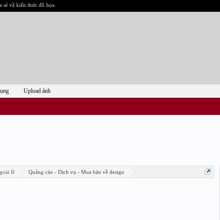
a sẻ về kiến thức đồ họa.
dụng
Upload ảnh
goài lề
Quảng cáo - Dịch vụ - Mua bán về design