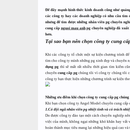
Để đẩy mạnh hình thức kinh doanh cũng như quảng 
các công ty hay các doanh nghiệp có nhu cầu tìm đ
nhưng để tìm được những nhân viên pg chuyên nghi
cung cấp
nguoi mau anh
pg chuyên nghiệp đã xuất h
hơn.
Tại sao bạn nên chọn công ty cung cấ
Khi các công ty tổ chức một sự kiện chương trình 
tìm cho công ty mình những pg xinh đẹp và chuyên ng
dụng pg
thì sẽ mất rất nhiều thời gian tìm kiếm 
chuyên
cung cấp pg
chúng tôi vì công ty chúng tôi 
công ty bạn thực hiện những chương trình sự kiện the
Những ưu điềm khi chọn công ty cung cấp pg chúng 
Khi bạn chọn công ty Angel Model chuyên cung cấp ch
1.Có đội ngũ nhân viên pg nhiệt tình và có trách nhi
Do được công ty đào tạo một cách chuyên nghiệp nên
việc của mình, không ngại những khó khăn hay vất 
hoàn thành mục tiêu mang lại những hiệu quả cao và