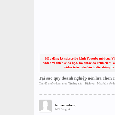
Hãy đăng ký subscribe kênh Youtube mới của Việt
video về thiết kế đồ họa. Do trước đó kênh cũ bị 
video trên diễn đàn bị die không x
Tại sao quý doanh nghiệp nên lựa chọn 
Chủ đề thuộc danh mục
'
Quảng cáo - Dịch vụ - Mua bán về de
lehieucuulong
Mới đăng kí