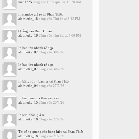
meo1725
đăng vào
Hôm qua lúc 10:28 AM
In standee giá rẻ tại Phan Thiết
alothietke_18
đăng vào
Thứ ba at 3:42 PM
Quảng cáo Bình Thuận
alothietke_18
đăng vào
Thứ hai at 4:00 PM
In bao thư nhanh rẻ đẹp
alothietke_07
đăng vào
30/7/26
In bao thư nhanh rẻ đẹp
alothietke_07
đăng vào
30/7/26
In băng rôn - banner tại Phan Thiết
alothietke_04
đăng vào
27/7/26
In bìa menu da theo yêu cầu
alothietke_15
đăng vào
23/7/26
In tem nhãn giá rẻ
alothietke_18
đăng vào
22/7/26
Thi công quảng cáo bảng hiệu tại Phan Thiết
alothietke_18
đăng vào
21/7/26