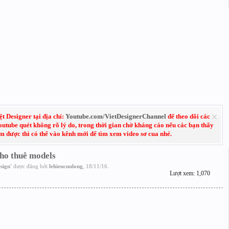
 Designer tại địa chỉ:
Youtube.com/VietDesignerChannel
để theo dõi các
Youtube quét không rõ lý do, trong thời gian chờ kháng cáo nếu các bạn thấy
em được thì có thể vào kênh mới để tìm xem video sơ cua nhé.
cho thuê models
sign
'
được đăng bởi
lehieucuulong
,
18/11/16
.
Lượt xem: 1,070