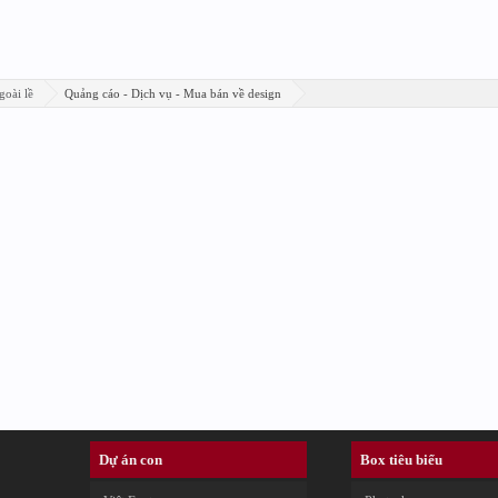
goài lề
Quảng cáo - Dịch vụ - Mua bán về design
Dự án con
Box tiêu biểu