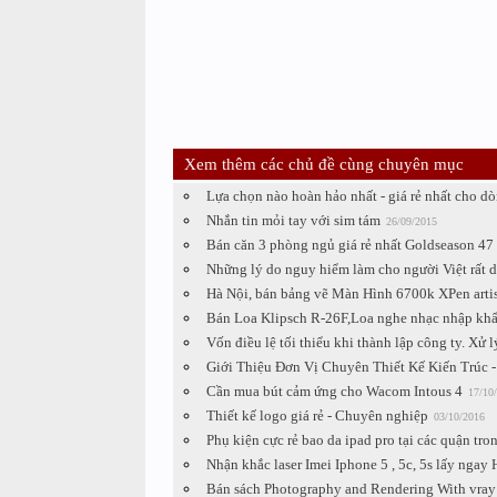
Xem thêm các chủ đề cùng chuyên mục
Lựa chọn nào hoàn hảo nhất - giá rẻ nhất cho d
Nhắn tin mỏi tay với sim tám
26/09/2015
Bán căn 3 phòng ngủ giá rẻ nhất Goldseason 4
Những lý do nguy hiểm làm cho người Việt rất d
Hà Nội, bán bảng vẽ Màn Hình 6700k XPen artis 
Bán Loa Klipsch R-26F,Loa nghe nhạc nhập khẩu
Vốn điều lệ tối thiểu khi thành lập công ty. Xử
Giới Thiệu Đơn Vị Chuyên Thiết Kế Kiến Trúc
Cần mua bút cảm ứng cho Wacom Intous 4
17/10
Thiết kế logo giá rẻ - Chuyên nghiệp
03/10/2016
Phụ kiện cực rẻ bao da ipad pro tại các quận tr
Nhận khắc laser Imei Iphone 5 , 5c, 5s lấy ngay 
Bán sách Photography and Rendering With vray 