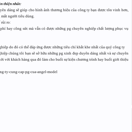
n thiện nhất:
yên dáng sẽ giúp cho hình ảnh thương hiệu của công ty bạn được tôn vinh hơn,
 mắt người tiêu dùng.
rủi ro:
i phí hay công sức mà vẫn có được những pg chuyên nghiệp chất lượng phục vụ
hiệp do đó có thể đáp ứng được những tiêu chí khắt khe nhất của quý công ty
hiệp chúng tôi bạn sẽ sở hữu những pg xinh đẹp duyên dáng nhất và sự chuyên
tới với khách hàng qua đó làm cho buổi sự kiện chương trình hay buổi giới thiệu
ng-ty-cung-cap-pg-cua-angel-model