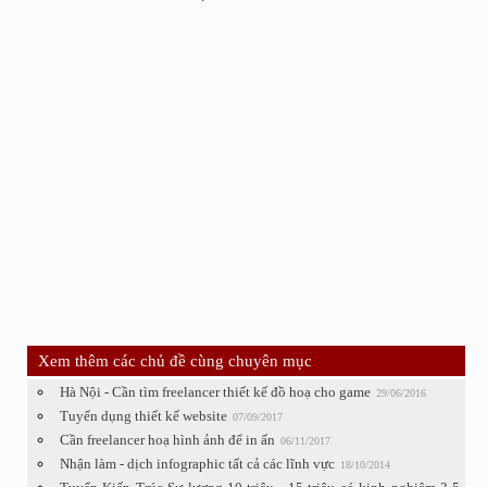
Xem thêm các chủ đề cùng chuyên mục
Hà Nội - Cần tìm freelancer thiết kế đồ hoạ cho game
29/06/2016
Tuyển dụng thiết kế website
07/09/2017
Cần freelancer hoạ hình ảnh để in ấn
06/11/2017
Nhận làm - dịch infographic tất cả các lĩnh vực
18/10/2014