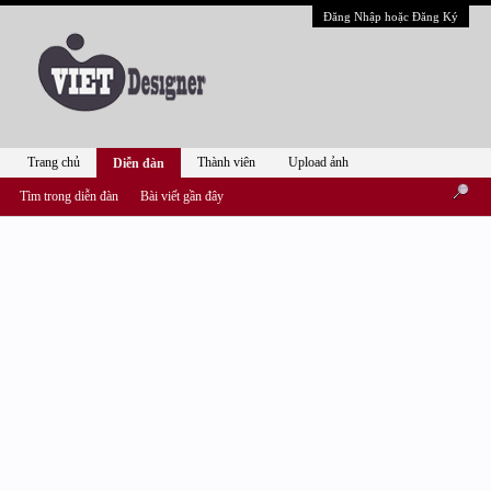
Đăng Nhập hoặc Đăng Ký
Trang chủ
Thành viên
Upload ảnh
Diễn đàn
Tìm trong diễn đàn
Bài viết gần đây