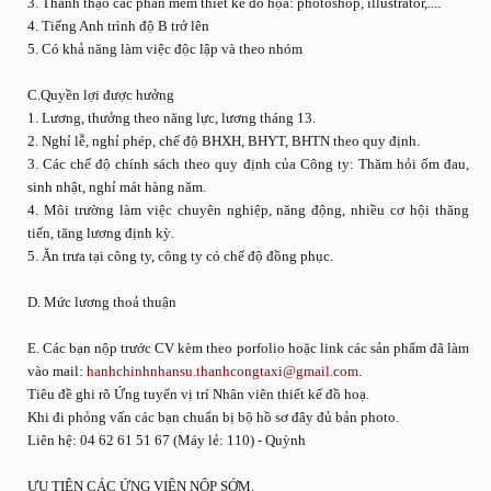
3. Thành thạo các phần mềm thiết kế đồ họa: photoshop, illustrator,....
4. Tiếng Anh trình độ B trở lên
5. Có khả năng làm việc độc lập và theo nhóm
C.Quyền lợi được hưởng
1. Lương, thưởng theo năng lực, lương tháng 13.
2. Nghỉ lễ, nghỉ phép, chế độ BHXH, BHYT, BHTN theo quy định.
3. Các chế độ chính sách theo quy định của Công ty: Thăm hỏi ốm đau,
sinh nhật, nghỉ mát hàng năm.
4. Môi trường làm việc chuyên nghiệp, năng động, nhiều cơ hội thăng
tiến, tăng lương định kỳ.
5. Ăn trưa tại công ty, công ty có chế độ đồng phục.
D. Mức lương thoả thuận
E. Các bạn nộp trước CV kèm theo porfolio hoặc link các sản phẩm đã làm
vào mail:
hanhchinhnhansu.thanhcongtaxi@gmail.com
.
Tiêu đề ghi rõ Ứng tuyển vị trí Nhân viên thiết kế đồ hoạ.
Khi đi phỏng vấn các bạn chuẩn bị bộ hồ sơ đây đủ bản photo.
Liên hệ: 04 62 61 51 67 (Máy lẻ: 110) - Quỳnh
ƯU TIÊN CÁC ỨNG VIÊN NỘP SỚM.