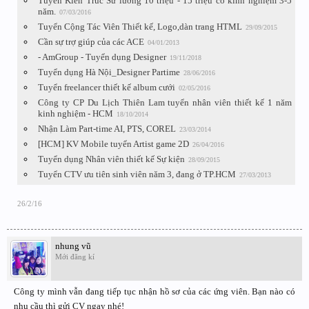
Tuyển Kiến Trúc Sư lương 10 triệu - 15 triệu có kinh nghiệm 3-5
năm.
07/03/2016
Tuyển Cộng Tác Viên Thiết kế, Logo,dàn trang HTML
29/09/2015
Cần sự trợ giúp của các ACE
04/01/2013
- AmGroup - Tuyển dụng Designer
19/11/2018
Tuyển dụng Hà Nội_Designer Partime
28/06/2016
Tuyển freelancer thiết kế album cưới
02/05/2016
Công ty CP Du Lịch Thiên Lam tuyển nhân viên thiết kế 1 năm
kinh nghiệm - HCM
18/10/2014
Nhận Làm Part-time AI, PTS, COREL
23/03/2014
[HCM] KV Mobile tuyển Artist game 2D
26/04/2016
Tuyển dụng Nhân viên thiết kế Sự kiện
28/09/2015
Tuyển CTV ưu tiên sinh viên năm 3, đang ở TP.HCM
27/03/2013
26/2/16
nhung vũ
Mới đăng kí
Công ty mình vẫn đang tiếp tục nhận hồ sơ của các ứng viên. Bạn nào có
nhu cầu thì gửi CV ngay nhé!