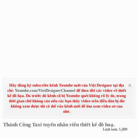
Hãy đăng ký subscribe kênh Youtube mới của Việt Designer tại địa
chỉ:
Youtube.com/VietDesignerChannel
để theo dõi các video về thiết
kế đồ họa. Do trước đó kênh cũ bị Youtube quét không rõ lý do, trong
thời gian chờ kháng cáo nếu các bạn thấy video trên diễn đàn bị die
không xem được thì có thể vào kênh mới để tìm xem video sơ cua
nhé.
Thành Công Taxi tuyển nhân viên thiết kế đồ hoạ.
Lượt xem: 1,499