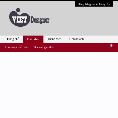
Đăng Nhập hoặc Đăng Ký
Trang chủ
Thành viên
Upload ảnh
Diễn đàn
Tìm trong diễn đàn
Bài viết gần đây