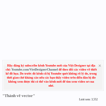
Hãy đăng ký subscribe kênh Youtube mới của Việt Designer tại địa
chỉ:
Youtube.com/VietDesignerChannel
để theo dõi các video về thiết
kế đồ họa. Do trước đó kênh cũ bị Youtube quét không rõ lý do, trong
thời gian chờ kháng cáo nếu các bạn thấy video trên diễn đàn bị die
không xem được thì có thể vào kênh mới để tìm xem video sơ cua
nhé.
"Thánh vẽ vector"
Lượt xem: 3,552