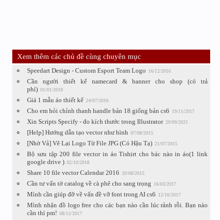
Xem thêm các chủ đề cùng chuyên mục
Speedart Design - Custom Esport Team Logo
16/12/2016
Cần người thiết kế namecard & banner cho shop (có trả
phí)
01/01/2018
Giá 1 mẫu áo thiết kế
24/07/2016
Cho em hỏi chỉnh thanh handle bản 18 giống bản cs6
19/11/2017
Xin Scripts Specify - đo kích thước trong Illustrator
29/09/2021
[Help] Hướng dẫn tạo vector như hình
07/08/2015
[Nhờ Vả] Vẽ Lại Logo Từ File JPG (Có Hậu Tạ)
21/07/2015
Bộ sưu tập 200 file vector in áo Tishirt cho bác nào in áo(1 link
google drive )
02/10/2018
Share 10 file vector Calendar 2016
20/08/2015
Cần tư vấn tờ catalog về cà phê cho sang trọng
16/03/2017
Mình cần giúp đỡ về vấn đề vỡ font trong AI cs6
12/10/2017
Mình nhận đồ logo free cho các bạn nào cần lúc rảnh rỗi. Bạn nào
cần thì pm!
08/12/2017