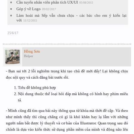
Cần tuyển nhân viên phân tích UX/UI
05/08/2015
Góp ý về Logo
09/02/2017
Làm hoài mà Sếp vẫn chưa chịu - các bác cho em ý kiến lại
với
11/12/2015
25/6/17
Hồng Sơn
Helper
- Bạn sai tới 2 lỗi nghiêm trọng khi tạo chủ đề mới đấy! Lại không chịu
đọc nội quy và cách đăng bài trước rồi.
Tiêu đề không phù hợp
Nội dung thuộc thể loại hỏi đáp mà không có hình hay phim miêu
tả.
- Mình cũng đã tìm qua bài này thông qua từ khóa mà thớt đề cập. Và theo
như mình thấy thì cũng chẳng có gì là khó khăn hay lạ lẫm với những
người nắm bắt được lý thuyết và cơ bản của Illustrator. Quan trọng sau đó
chính là dựa vào kiến thức sử dụng phần mềm của mình và động não lên