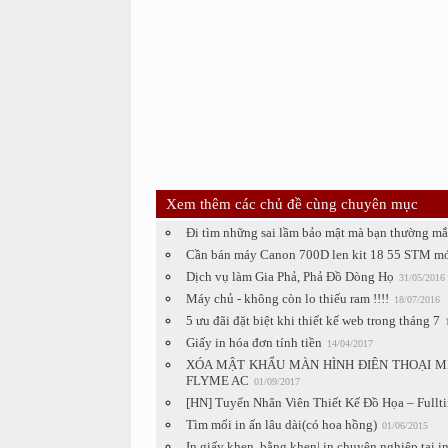
Xem thêm các chủ đề cùng chuyên mục
Đi tìm những sai lầm bảo mật mà bạn thường mắ
Cần bán máy Canon 700D len kit 18 55 STM m
Dịch vụ làm Gia Phả, Phả Đồ Dòng Họ
31/05/2016
Máy chủ - không còn lo thiếu ram !!!!
18/07/2016
5 ưu đãi đặt biệt khi thiết kế web trong tháng 7
Giấy in hóa đơn tính tiền
14/04/2017
XÓA MẬT KHẨU MÀN HÌNH ĐIÊN THOẠI M
FLYME AC
01/09/2017
[HN] Tuyển Nhân Viên Thiết Kế Đồ Họa – Fullt
Tìm mối in ấn lâu dài(có hoa hồng)
01/06/2015
In giấy khen, bằng khen| in chuyên nghiệp tại 