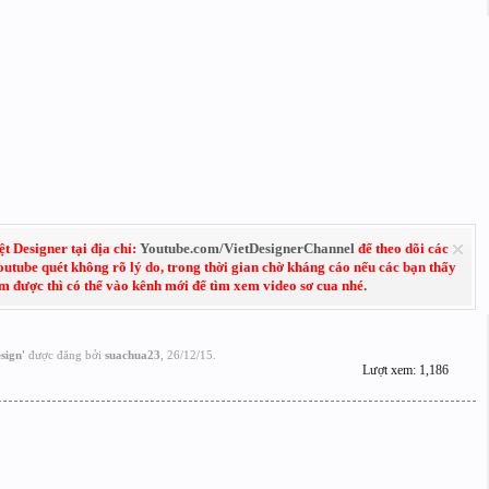
 Designer tại địa chỉ:
Youtube.com/VietDesignerChannel
để theo dõi các
Youtube quét không rõ lý do, trong thời gian chờ kháng cáo nếu các bạn thấy
em được thì có thể vào kênh mới để tìm xem video sơ cua nhé.
sign
'
được đăng bởi
suachua23
,
26/12/15
.
Lượt xem: 1,186