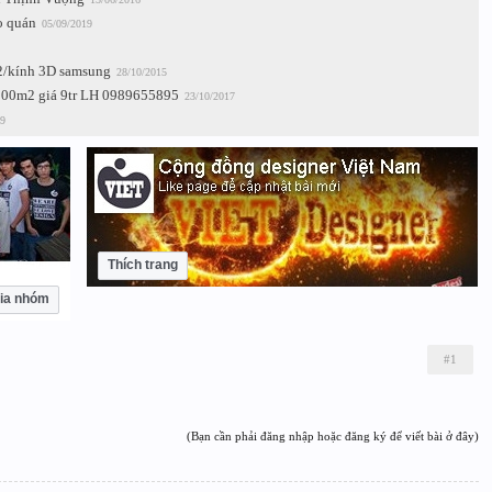
o quán
05/09/2019
2/kính 3D samsung
28/10/2015
 100m2 giá 9tr LH 0989655895
23/10/2017
9
Thích trang
ia nhóm
#1
(Bạn cần phải đăng nhập hoặc đăng ký để viết bài ở đây)