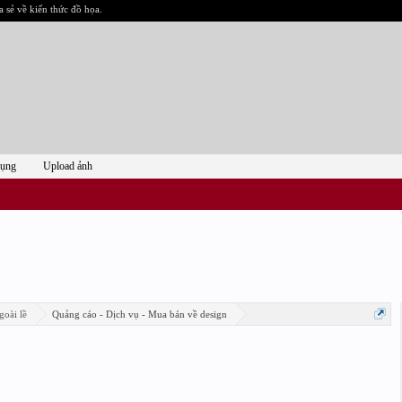
a sẻ về kiến thức đồ họa.
dụng
Upload ảnh
goài lề
Quảng cáo - Dịch vụ - Mua bán về design