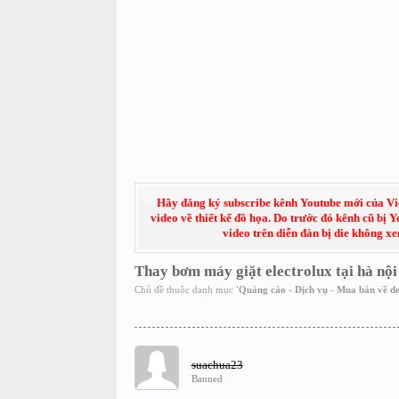
Hãy đăng ký subscribe kênh Youtube mới của Việt
video về thiết kế đồ họa. Do trước đó kênh cũ bị 
video trên diễn đàn bị die không x
Thay bơm máy giặt electrolux tại hà nội
Chủ đề thuộc danh mục
'
Quảng cáo - Dịch vụ - Mua bán về de
suachua23
Banned