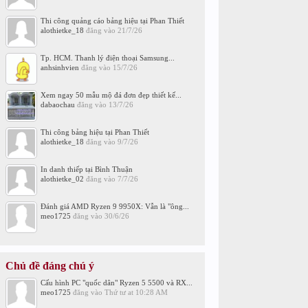
Thi công quảng cáo bảng hiệu tại Phan Thiết
alothietke_18
đăng vào
21/7/26
Tp. HCM. Thanh lý điện thoại Samsung...
anhsinhvien
đăng vào
15/7/26
Xem ngay 50 mẫu mộ đá đơn đẹp thiết kế...
dabaochau
đăng vào
13/7/26
Thi công bảng hiệu tại Phan Thiết
alothietke_18
đăng vào
9/7/26
In danh thiếp tại Bình Thuận
alothietke_02
đăng vào
7/7/26
Đánh giá AMD Ryzen 9 9950X: Vẫn là "ông...
meo1725
đăng vào
30/6/26
Chủ đề đáng chú ý
Cấu hình PC "quốc dân" Ryzen 5 5500 và RX...
meo1725
đăng vào
Thứ tư at 10:28 AM