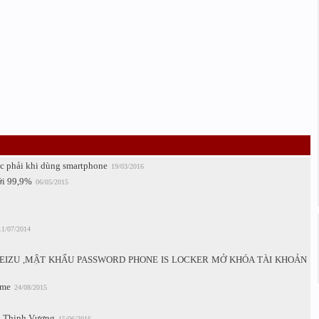
c phải khi dùng smartphone
19/03/2016
ới 99,9%
06/05/2015
11/07/2014
EIZU ,MẬT KHẨU PASSWORD PHONE IS LOCKER MỞ KHÓA TÀI KHOẢN
ime
24/08/2015
in Thịnh Vượng
15/06/2016