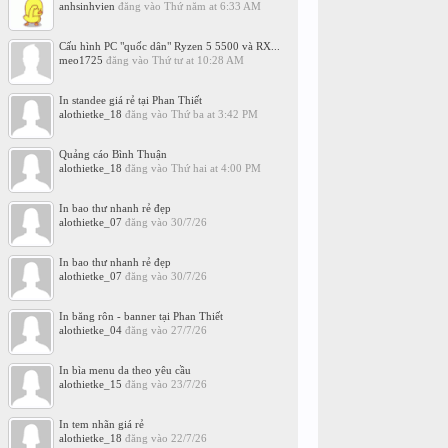
anhsinhvien
đăng vào
Thứ năm at 6:33 AM
Cấu hình PC "quốc dân" Ryzen 5 5500 và RX...
meo1725
đăng vào
Thứ tư at 10:28 AM
In standee giá rẻ tại Phan Thiết
alothietke_18
đăng vào
Thứ ba at 3:42 PM
Quảng cáo Bình Thuận
alothietke_18
đăng vào
Thứ hai at 4:00 PM
In bao thư nhanh rẻ đẹp
alothietke_07
đăng vào
30/7/26
In bao thư nhanh rẻ đẹp
alothietke_07
đăng vào
30/7/26
In băng rôn - banner tại Phan Thiết
alothietke_04
đăng vào
27/7/26
In bìa menu da theo yêu cầu
alothietke_15
đăng vào
23/7/26
In tem nhãn giá rẻ
alothietke_18
đăng vào
22/7/26