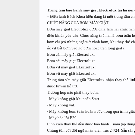
Trung tâm bảo hành máy giặt Electrolux tại hà nội
– Điện lạnh Bách Khoa hiện đang là một trung tâm chu
CHỨC NĂNG CỦA BƠM MÁY GIẶT
Bơm máy giặt Electrolux được chia làm hai chức năng
điều khiển yêu cầu. Chức năng thứ hai là bơm tuần ho
bơm cài (có những ngàm ở vành bơm, khi thay thế ch
ốc vít bắt bơm vào hố bơm hoặc trên lồng giặt).
Bơm cài máy giặt Electrolux:
Bơm cài máy giặt Electrolux:
Bơm vít máy giặt ELectrolux:
Bơm vít máy giặt ELectrolux:
Trung tâm sửa máy giặt Electrolux nhận thay thế lin
được tư vấn hỗ trợ.
Trường hợp nào phải thay bơm:
- Máy không giặt khi nhấn Start.
- Máy không vắt.
- Máy không bơm tuần hoàn nước trong quá trình giặt
- Máy báo lỗi E20.
Linh kiện thay thế đều được bảo hành 1 năm (áp dụng c
Chúng tôi, với đội ngũ nhân viên trực 24/24. Sẵn sàn