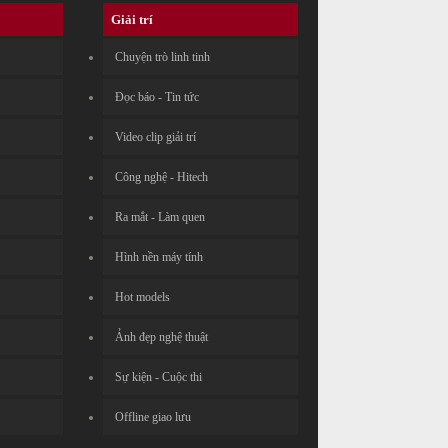
Giải trí
Chuyện trò linh tinh
Đọc báo - Tin tức
Video clip giải trí
Công nghệ - Hitech
Ra mắt - Làm quen
Hình nền máy tính
Hot models
Ảnh đẹp nghệ thuật
Sự kiện - Cuộc thi
Offline giao lưu