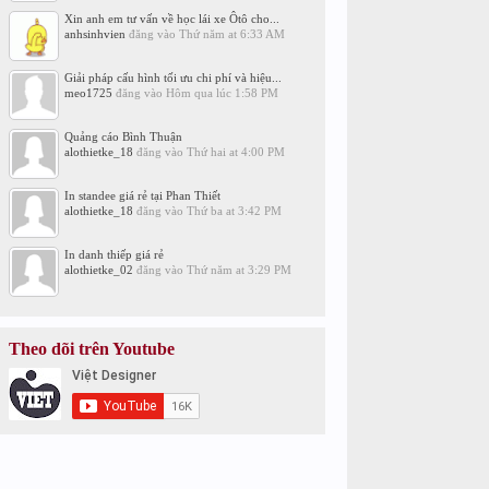
Xin anh em tư vấn về học lái xe Ôtô cho...
anhsinhvien
đăng vào
Thứ năm at 6:33 AM
Giải pháp cấu hình tối ưu chi phí và hiệu...
meo1725
đăng vào
Hôm qua lúc 1:58 PM
Quảng cáo Bình Thuận
alothietke_18
đăng vào
Thứ hai at 4:00 PM
In standee giá rẻ tại Phan Thiết
alothietke_18
đăng vào
Thứ ba at 3:42 PM
In danh thiếp giá rẻ
alothietke_02
đăng vào
Thứ năm at 3:29 PM
Theo dõi trên Youtube