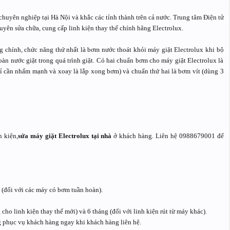
chuyên nghiệp tại Hà Nội và khắc các tỉnh thành trên cả nước. Trung tâm Điện tử
yên sửa chữa, cung cấp linh kiện thay thế chính hãng Electrolux.
 chính, chức năng thứ nhất là bơm nước thoát khỏi máy giặt Electrolux khi bộ
àn nước giặt trong quá trình giặt. Có hai chuẩn bơm cho máy giặt Electrolux là
ỉ cần nhấm mạnh và xoay là lắp xong bơm) và chuẩn thứ hai là bơm vít (dùng 3
h kiện,
sửa máy giặt Electrolux tại nhà
ở khách hàng. Liên hệ 0988679001 để
 (đối với các máy có bơm tuần hoàn).
ho linh kiện thay thế mới) và 6 tháng (đối với linh kiện rút từ máy khác).
g phục vụ khách hàng ngay khi khách hàng liên hệ.