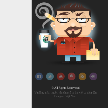
© All Rights Reservered
Vui lòng trích nguồn khi chia sẻ lại bài viết từ diễn đàn
Designer Việt Nam.