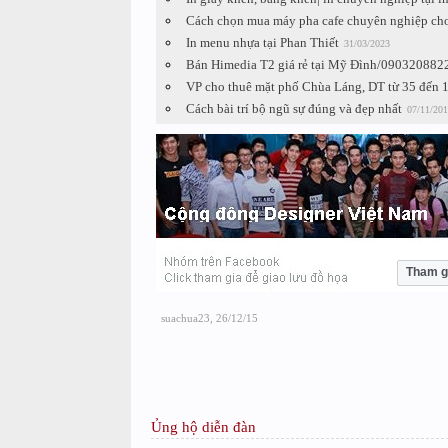
Cách chọn mua máy pha cafe chuyên nghiệp ch
In menu nhựa tại Phan Thiết
31/03/2023
Bán Himedia T2 giá rẻ tại Mỹ Đình/090320882
VP cho thuê mặt phố Chùa Láng, DT từ 35 đến
Cách bài trí bộ ngũ sự đúng và đẹp nhất
07/11/201
Tham g
suachua23
,
26/12/15
Ủng hộ diễn đàn