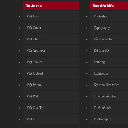
Dự án con
Box tiêu biểu
Việt Font
Photoshop
Việt Cover
Typography
Việt Chibi
Đồ họa vector
Việt Architect
Đồ họa 3D
Việt Troller
Painting
Việt Upload
Lightroom
Việt Photo
Kỹ thuật làm video
Việt PSD
Thiết kế kiến trúc
Việt Giải Trí
Thiết kế web
Việt GIF
Photography