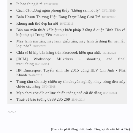
In bao thư giá rẻ
12/08/2020
Cách đặt tượng ngựa phong thủy "không sai một ly"
03/01/2020
Balo Hasun-Thương Hiệu Đang Được Lòng Giới Trẻ
18/08/2017
Khung ảnh thờ đẹp hà nội
16/07/2015
Bản sao mẫu thiết kế biệt thự kiểu pháp 3 tầng ở quận Bình Tân và
biệt thự tại Trung Yên
29/09/2017
Máy lạnh âm trần, máy lạnh giấu trần, máy lạnh tủ đứng thì nên lắp
loại nào?
08/09/2020
Chia sẻ bí kíp bán hàng trên Facebook hiệu quả nhất
16/11/2022
[HCM] Workshop: Milkdress – shooting and final
retouching
02/10/2014
HN Dancesport Tuyển sinh Hè 2015 cùng HLV Chí Anh - Nhã
Khanh
24/04/2015
Trung tâm sửa máy chiếu uy tín chuyên nghiệp, thay bóng đèn máy
chiếu các hãng
05/04/2018
Mẹo chơi xóc đĩa online chiến thắng nhà cái dễ dàng
08/10/2024
Thuê vẽ báo tường 0989 235 269
25/04/2014
2/2/23
(Bạn cần phải đăng nhập hoặc đăng ký để viết bài ở đây)