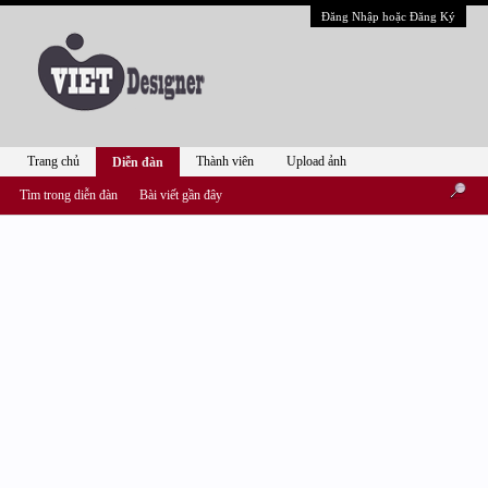
Đăng Nhập hoặc Đăng Ký
Trang chủ
Thành viên
Upload ảnh
Diễn đàn
Tìm trong diễn đàn
Bài viết gần đây