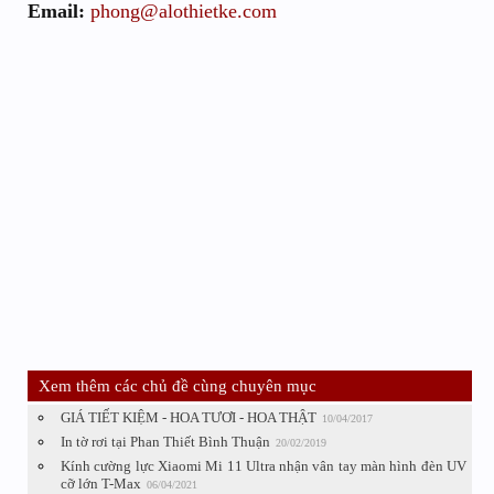
Email:
phong@alothietke.com
Xem thêm các chủ đề cùng chuyên mục
GIÁ TIẾT KIỆM - HOA TƯƠI - HOA THẬT
10/04/2017
In tờ rơi tại Phan Thiết Bình Thuận
20/02/2019
Kính cường lực Xiaomi Mi 11 Ultra nhận vân tay màn hình đèn UV
cỡ lớn T-Max
06/04/2021