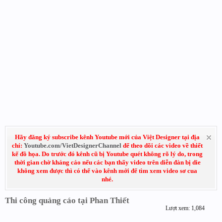
Hãy đăng ký subscribe kênh Youtube mới của Việt Designer tại địa
chỉ:
Youtube.com/VietDesignerChannel
để theo dõi các video về thiết
kế đồ họa. Do trước đó kênh cũ bị Youtube quét không rõ lý do, trong
thời gian chờ kháng cáo nếu các bạn thấy video trên diễn đàn bị die
không xem được thì có thể vào kênh mới để tìm xem video sơ cua
nhé.
Thi công quảng cáo tại Phan Thiết
Lượt xem: 1,084