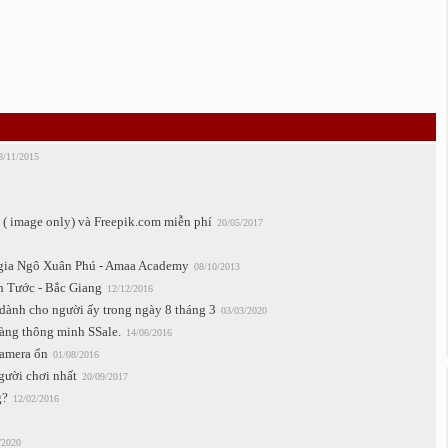
3/11/2015
 ( image only) và Freepik.com miễn phí
20/05/2017
 gia Ngô Xuân Phú - Amaa Academy
08/10/2013
nh Tước - Bắc Giang
12/12/2016
dành cho người ấy trong ngày 8 tháng 3
03/03/2020
àng thông minh SSale.
14/06/2016
camera ổn
01/08/2016
ười chơi nhất
20/09/2017
g?
12/02/2016
/2020