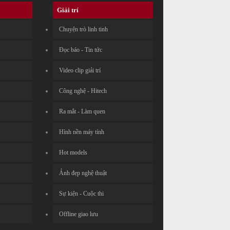
Giải trí
Chuyện trò linh tinh
Đọc báo - Tin tức
Video clip giải trí
Công nghệ - Hitech
Ra mắt - Làm quen
Hình nền máy tính
Hot models
Ảnh đẹp nghệ thuật
Sự kiện - Cuộc thi
Offline giao lưu