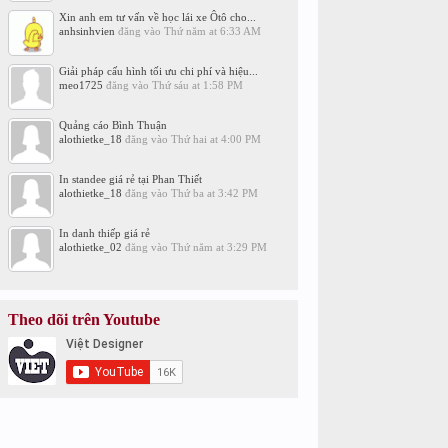
Xin anh em tư vấn về học lái xe Ôtô cho...
anhsinhvien
đăng vào
Thứ năm at 6:33 AM
Giải pháp cấu hình tối ưu chi phí và hiệu...
meo1725
đăng vào
Thứ sáu at 1:58 PM
Quảng cáo Bình Thuận
alothietke_18
đăng vào
Thứ hai at 4:00 PM
In standee giá rẻ tại Phan Thiết
alothietke_18
đăng vào
Thứ ba at 3:42 PM
In danh thiếp giá rẻ
alothietke_02
đăng vào
Thứ năm at 3:29 PM
Theo dõi trên Youtube