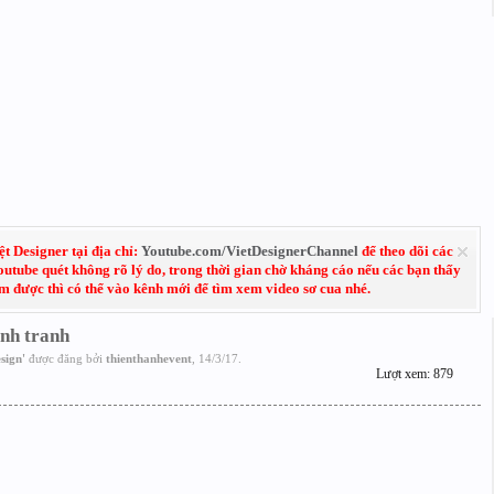
 Designer tại địa chỉ:
Youtube.com/VietDesignerChannel
để theo dõi các
Youtube quét không rõ lý do, trong thời gian chờ kháng cáo nếu các bạn thấy
em được thì có thể vào kênh mới để tìm xem video sơ cua nhé.
ạnh tranh
sign
'
được đăng bởi
thienthanhevent
,
14/3/17
.
Lượt xem: 879