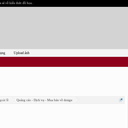
a sẻ về kiến thức đồ họa.
dụng
Upload ảnh
goài lề
Quảng cáo - Dịch vụ - Mua bán về design