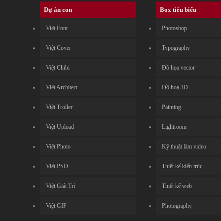
Dự án con
Box tiêu biểu
Việt Font
Photoshop
Việt Cover
Typography
Việt Chibi
Đồ họa vector
Việt Architect
Đồ họa 3D
Việt Troller
Painting
Việt Upload
Lightroom
Việt Photo
Kỹ thuật làm video
Việt PSD
Thiết kế kiến trúc
Việt Giải Trí
Thiết kế web
Việt GIF
Photography