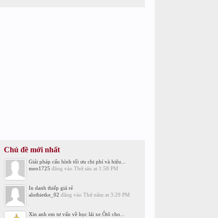
Chủ đề mới nhất
Giải pháp cấu hình tối ưu chi phí và hiệu...
meo1725
đăng vào
Thứ sáu at 1:58 PM
In danh thiếp giá rẻ
alothietke_02
đăng vào
Thứ năm at 3:29 PM
Xin anh em tư vấn về học lái xe Ôtô cho...