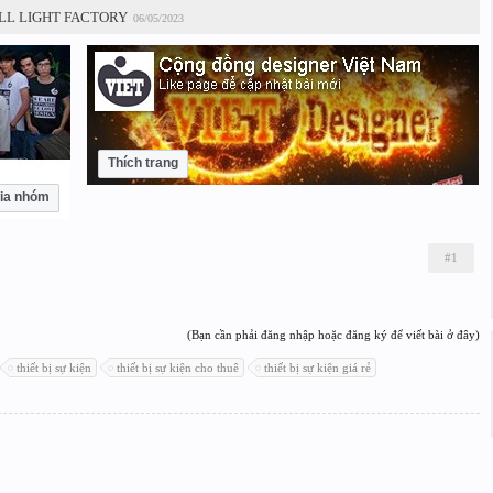
LL LIGHT FACTORY
06/05/2023
Thích trang
ia nhóm
#1
(Bạn cần phải đăng nhập hoặc đăng ký để viết bài ở đây)
thiết bị sự kiện
thiết bị sự kiện cho thuê
thiết bị sự kiện giá rẻ