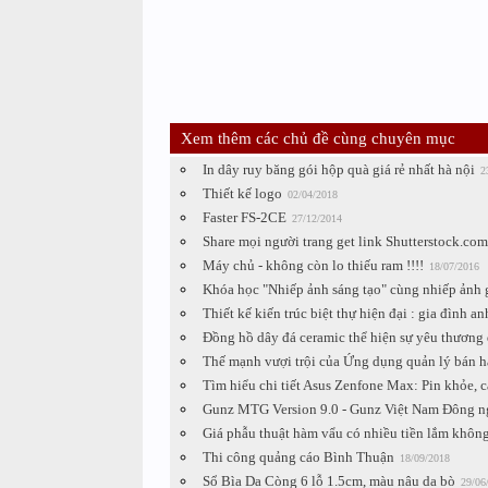
Xem thêm các chủ đề cùng chuyên mục
In dây ruy băng gói hộp quà giá rẻ nhất hà nội
2
Thiết kế logo
02/04/2018
Faster FS-2CE
27/12/2014
Share mọi người trang get link Shutterstock.com
Máy chủ - không còn lo thiếu ram !!!!
18/07/2016
Khóa học "Nhiếp ảnh sáng tạo" cùng nhiếp ảnh
Thiết kế kiến trúc biệt thự hiện đại : gia đình a
Đồng hồ dây đá ceramic thể hiện sự yêu thương 
Thế mạnh vượi trội của Ứng dụng quản lý bán h
Tìm hiểu chi tiết Asus Zenfone Max: Pin khỏe, 
Gunz MTG Version 9.0 - Gunz Việt Nam Đông ng
Giá phẫu thuật hàm vẩu có nhiều tiền lắm khôn
Thi công quảng cáo Bình Thuận
18/09/2018
Sổ Bìa Da Còng 6 lỗ 1.5cm, màu nâu da bò
29/06