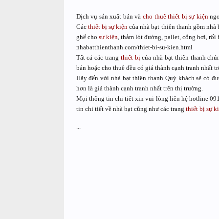
Dịch vụ sản xuất bán và
cho thuê thiết bị sự kiện
ngoà
Các
thiết bị sự kiện
của nhà bạt thiên thanh gồm nhà b
ghế cho
sự kiện
, thảm lót đường, pallet, cổng hơi, rối hơ
nhabatthienthanh.com/thiet-bi-su-kien.html
Tất cả các trang
thiết bị
của nhà bạt thiên thanh chún
bán hoặc cho thuê đều có giá thành cạnh tranh nhất tr
Hãy đến với nhà bạt thiên thanh Quý khách sẽ có 
hơn là giá thành cạnh tranh nhất trên thị trường.
Mọi thông tin chi tiết xin vui lòng liên hệ hotline
tin chi tiết về nhà bạt cũng như các trang
thiết bị sự k
...