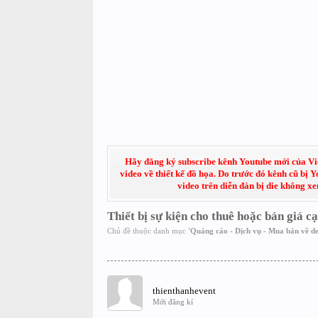
Hãy đăng ký subscribe kênh Youtube mới của Việt
video về thiết kế đồ họa. Do trước đó kênh cũ bị 
video trên diễn đàn bị die không x
Thiết bị sự kiện cho thuê hoặc bán giá c
Chủ đề thuộc danh mục
'
Quảng cáo - Dịch vụ - Mua bán về de
thienthanhevent
Mới đăng kí