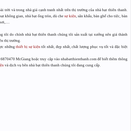
i trời và trong nhà giá cạnh tranh nhất trên thị trường của nhà bạt thiên thanh.
ạt không gian, nhà bạt ống tròn, dù che
sự kiện
, sân khấu, bàn ghế cho tiệc, bàn
i,.....
g tôi do chính nhà bạt thiên thanh chúng tôi sản xuất tại xưởng nên giá thành
ên thị trường.
được những
thiết bị sự kiện
tốt nhất, đẹp nhất, chất lượng phục vụ tốt và đặc biệt
 0916870470 Mr.Giang hoặc truy cập vào nhabatthienthanh.com để biết thêm thông
iện
và dịch vụ bên nhà bạt thiên thanh chúng tôi đang cung cấp.