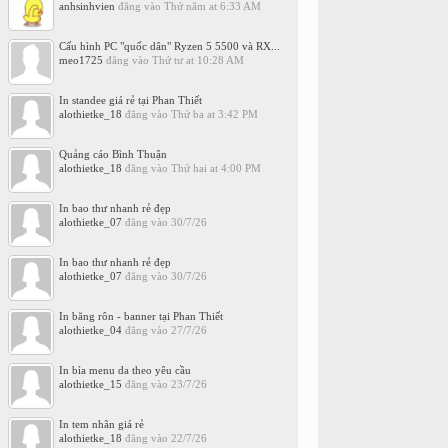
anhsinhvien
đăng vào
Thứ năm at 6:33 AM
Cấu hình PC "quốc dân" Ryzen 5 5500 và RX...
meo1725
đăng vào
Thứ tư at 10:28 AM
In standee giá rẻ tại Phan Thiết
alothietke_18
đăng vào
Thứ ba at 3:42 PM
Quảng cáo Bình Thuận
alothietke_18
đăng vào
Thứ hai at 4:00 PM
In bao thư nhanh rẻ đẹp
alothietke_07
đăng vào
30/7/26
In bao thư nhanh rẻ đẹp
alothietke_07
đăng vào
30/7/26
In băng rôn - banner tại Phan Thiết
alothietke_04
đăng vào
27/7/26
In bìa menu da theo yêu cầu
alothietke_15
đăng vào
23/7/26
In tem nhãn giá rẻ
alothietke_18
đăng vào
22/7/26