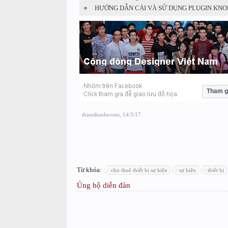
HƯỚNG DẪN CÀI VÀ SỬ DỤNG PLUGIN KNO
Tham g
thienthanhevent
,
14/3/17
Từ khóa:
cho thuê thiết bị sự kiện
sự kiện
thiết bị
Ủng hộ diễn đàn