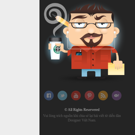
© All Rights Reservered
Vui lòng trích nguồn khi chia sẻ lại bài viết từ diễn đàn
Designer Việt Nam.