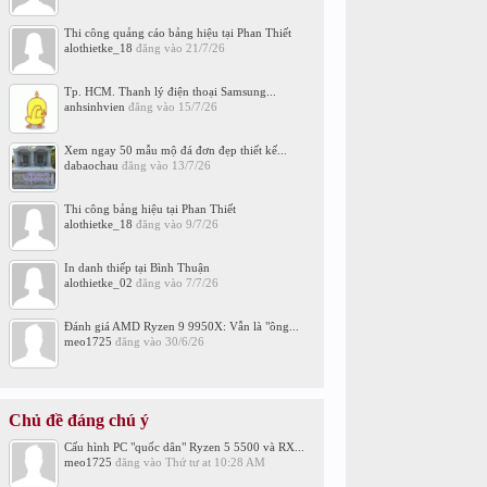
Thi công quảng cáo bảng hiệu tại Phan Thiết
alothietke_18
đăng vào
21/7/26
Tp. HCM. Thanh lý điện thoại Samsung...
anhsinhvien
đăng vào
15/7/26
Xem ngay 50 mẫu mộ đá đơn đẹp thiết kế...
dabaochau
đăng vào
13/7/26
Thi công bảng hiệu tại Phan Thiết
alothietke_18
đăng vào
9/7/26
In danh thiếp tại Bình Thuận
alothietke_02
đăng vào
7/7/26
Đánh giá AMD Ryzen 9 9950X: Vẫn là "ông...
meo1725
đăng vào
30/6/26
Chủ đề đáng chú ý
Cấu hình PC "quốc dân" Ryzen 5 5500 và RX...
meo1725
đăng vào
Thứ tư at 10:28 AM