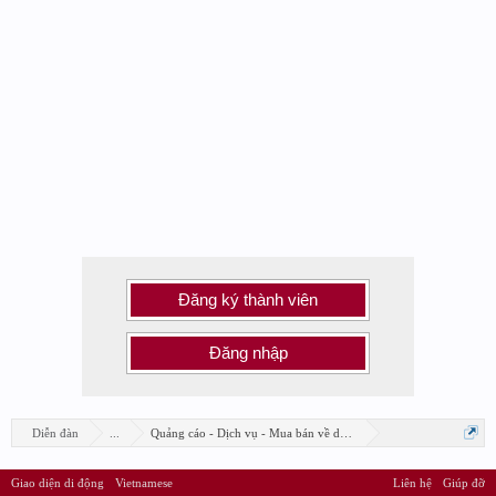
Đăng ký thành viên
Đăng nhập
Diễn đàn
...
Quảng cáo - Dịch vụ - Mua bán về design
Giao diện di động
Vietnamese
Liên hệ
Giúp đỡ