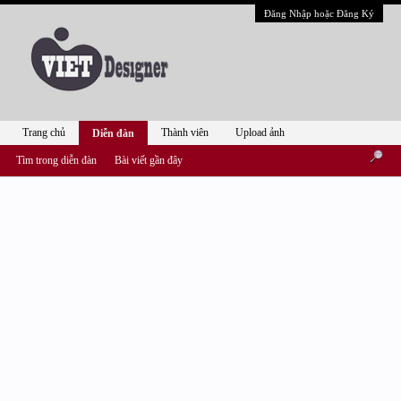
Đăng Nhập hoặc Đăng Ký
Trang chủ
Thành viên
Upload ảnh
Diễn đàn
Tìm trong diễn đàn
Bài viết gần đây