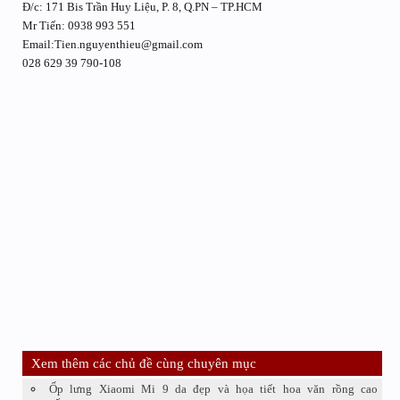
Đ/c: 171 Bis Trần Huy Liệu, P. 8, Q.PN – TP.HCM
Mr Tiến: 0938 993 551
Email:Tien.nguyenthieu@gmail.com
028 629 39 790-108
Xem thêm các chủ đề cùng chuyên mục
Ốp lưng Xiaomi Mi 9 da đẹp và họa tiết hoa văn rồng cao