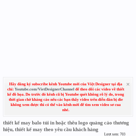
Hãy đăng ký subscribe kênh Youtube mới của Việt Designer tại địa
chỉ:
Youtube.com/VietDesignerChannel
để theo dõi các video về thiết
kế đồ họa. Do trước đó kênh cũ bị Youtube quét không rõ lý do, trong
thời gian chờ kháng cáo nếu các bạn thấy video trên diễn đàn bị die
không xem được thì có thể vào kênh mới để tìm xem video sơ cua
nhé.
thiết kế may balo túi in hoặc thêu logo quảng cáo thương
hiệu, thiết kế may theo yêu cầu khách hàng
Lượt xem: 703