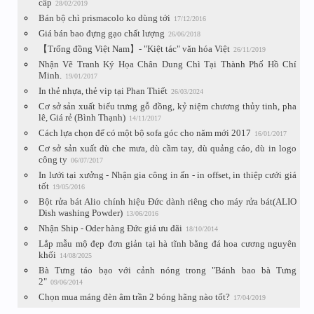
cấp
28/02/2019
Bán bộ chì prismacolo ko dùng tới
17/12/2016
Giá bán bao đựng gạo chất lượng
26/06/2018
【Trống đồng Việt Nam】- "Kiệt tác" văn hóa Việt
26/11/2019
Nhận Vẽ Tranh Ký Họa Chân Dung Chì Tại Thành Phố Hồ Chí
Minh.
19/01/2017
In thẻ nhựa, thẻ vip tại Phan Thiết
26/03/2024
Cơ sở sản xuất biểu trưng gỗ đồng, kỷ niệm chương thủy tinh, pha
lê, Giá rẻ (Bình Thạnh)
14/11/2017
Cách lựa chọn để có một bộ sofa góc cho năm mới 2017
16/01/2017
Cơ sở sản xuất dù che mưa, dù cầm tay, dù quảng cáo, dù in logo
công ty
06/07/2017
In lưới tại xưởng - Nhận gia công in ấn - in offset, in thiệp cưới giá
tốt
19/05/2016
Bột rửa bát Alio chính hiệu Đức dành riêng cho máy rửa bát(ALIO
Dish washing Powder)
13/06/2016
Nhận Ship - Oder hàng Đức giá ưu đãi
18/10/2014
Lắp mẫu mộ đẹp đơn giản tại hà tĩnh bằng đá hoa cương nguyên
khối
14/08/2025
Bà Tưng táo bạo với cảnh nóng trong "Bánh bao bà Tưng
2"
09/06/2014
Chọn mua máng đèn âm trần 2 bóng hãng nào tốt?
17/04/2019