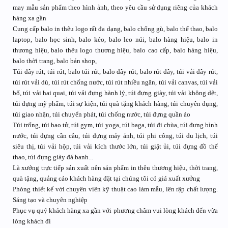
may mẫu sản phẩm theo hình ảnh, theo yêu cầu sử dụng riêng của khách
hàng xa gần
Cung cấp balo in thêu logo rất đa dạng, balo chống gù, balo thể thao, balo
laptop, balo học sinh, balo kéo, balo leo núi, balo hàng hiệu, balo in
thương hiệu, balo thêu logo thương hiệu, balo cao cấp, balo hàng hiệu,
balo thời trang, balo bán shop,
Túi dây rút, túi rút, balo túi rút, balo dây rút, balo rút dây, túi vải dây rút,
túi rút vải dù, túi rút chống nước, túi rút nhiều ngăn, túi vải canvas, túi vải
bố, túi vải hai quai, túi vải đựng hành lý, túi đựng giày, túi vải không dệt,
túi đựng mỹ phẩm, túi sự kiện, túi quà tặng khách hàng, túi chuyên dụng,
túi giao nhận, túi chuyển phát, túi chống nước, túi đựng quần áo
Túi trống, túi bao tử, túi gym, túi yoga, túi baga, túi đi chùa, túi đựng bình
nước, túi đựng cần câu, túi đựng máy ảnh, túi phi công, túi du lịch, túi
siêu thị, túi vải hộp, túi vải kích thước lớn, túi giặt ủi, túi đựng đồ thể
thao, túi đựng giày đá banh...
Là xưởng trực tiếp sản xuất nên sản phẩm in thêu thương hiệu, thời trang,
quà tặng, quảng cáo khách hàng đặt tại chúng tôi có giá xuất xưởng
Phòng thiết kế với chuyên viên kỹ thuật cao làm mẫu, lên rập chất lượng.
Sáng tạo và chuyên nghiệp
Phục vụ quý khách hàng xa gần với phương châm vui lòng khách đến vừa
lòng khách đi