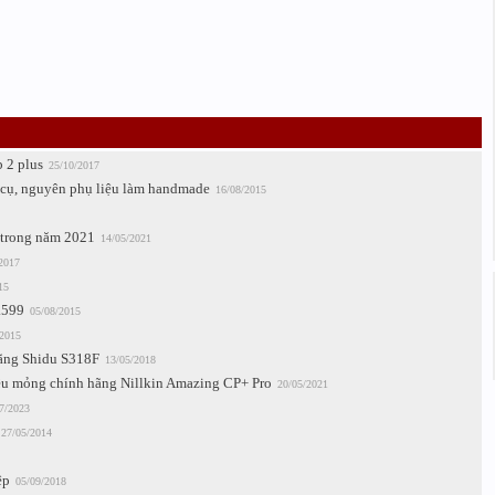
 2 plus
25/10/2017
g cụ, nguyên phụ liệu làm handmade
16/08/2015
 trong năm 2021
14/05/2021
2017
15
.599
05/08/2015
/2015
hãng Shidu S318F
13/05/2018
iêu mỏng chính hãng Nillkin Amazing CP+ Pro
20/05/2021
7/2023
27/05/2014
ệp
05/09/2018