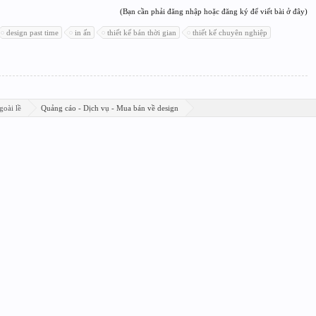
(Bạn cần phải đăng nhập hoặc đăng ký để viết bài ở đây)
design past time
in ấn
thiết kế bán thời gian
thiết kế chuyên nghiệp
goài lề
Quảng cáo - Dịch vụ - Mua bán về design