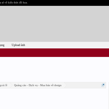
a sẻ về kiến thức đồ họa.
dụng
Upload ảnh
goài lề
Quảng cáo - Dịch vụ - Mua bán về design