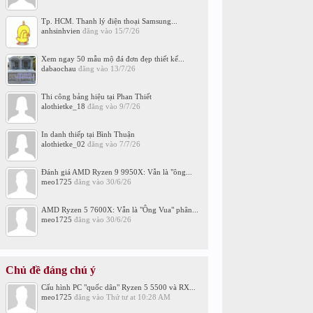
Tp. HCM. Thanh lý điện thoại Samsung...
anhsinhvien
đăng vào
15/7/26
Xem ngay 50 mẫu mộ đá đơn đẹp thiết kế...
dabaochau
đăng vào
13/7/26
Thi công bảng hiệu tại Phan Thiết
alothietke_18
đăng vào
9/7/26
In danh thiếp tại Bình Thuận
alothietke_02
đăng vào
7/7/26
Đánh giá AMD Ryzen 9 9950X: Vẫn là "ông...
meo1725
đăng vào
30/6/26
AMD Ryzen 5 7600X: Vẫn là "Ông Vua" phân...
meo1725
đăng vào
30/6/26
Chủ đề đáng chú ý
Cấu hình PC "quốc dân" Ryzen 5 5500 và RX...
meo1725
đăng vào
Thứ tư at 10:28 AM