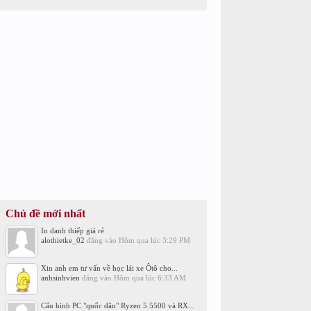
Chủ đề mới nhất
In danh thiếp giá rẻ
alothietke_02
đăng vào
Hôm qua lúc 3:29 PM
Xin anh em tư vấn về học lái xe Ôtô cho...
anhsinhvien
đăng vào
Hôm qua lúc 6:33 AM
Cấu hình PC "quốc dân" Ryzen 5 5500 và RX...