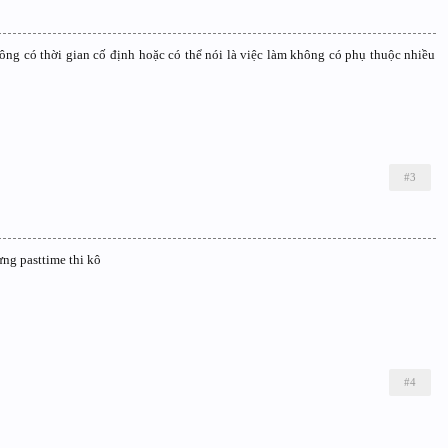
hông có thời gian cố định hoặc có thể nói là việc làm không có phụ thuộc nhiều
#3
ưng pasttime thi kô
#4