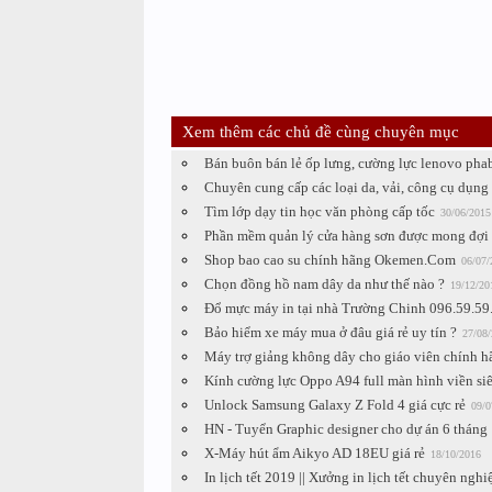
Xem thêm các chủ đề cùng chuyên mục
Bán buôn bán lẻ ốp lưng, cường lực lenovo phab
Chuyên cung cấp các loại da, vải, công cụ dụn
Tìm lớp dạy tin học văn phòng cấp tốc
30/06/2015
Phần mềm quản lý cửa hàng sơn được mong đợi
Shop bao cao su chính hãng Okemen.Com
06/07/
Chọn đồng hồ nam dây da như thế nào ?
19/12/20
Đổ mực máy in tại nhà Trường Chinh 096.59.59
Bảo hiểm xe máy mua ở đâu giá rẻ uy tín ?
27/08
Máy trợ giảng không dây cho giáo viên chính 
Kính cường lực Oppo A94 full màn hình viền s
Unlock Samsung Galaxy Z Fold 4 giá cực rẻ
09/0
HN - Tuyển Graphic designer cho dự án 6 tháng
X-Máy hút ẩm Aikyo AD 18EU giá rẻ
18/10/2016
In lịch tết 2019 || Xưởng in lịch tết chuyên nghi