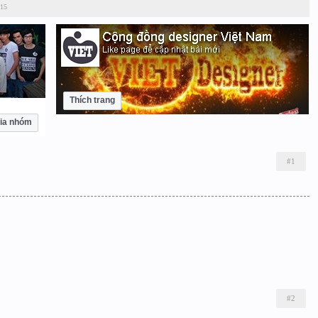
015
Thích trang
ia nhóm
#1
#2