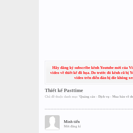
Hãy đăng ký subscribe kênh Youtube mới của Việt
video về thiết kế đồ họa. Do trước đó kênh cũ bị 
video trên diễn đàn bị die không x
Thiết kế Pasttime
Chủ đề thuộc danh mục
'
Quảng cáo - Dịch vụ - Mua bán về de
Minh tiến
Mới đăng kí