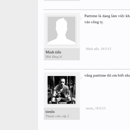
Parttime là dạng làm việc k
vào công ty.
Minh tiến
,
18/5/13
Minh tiến
Mới đăng kí
vâng parttime thì em biết nh
tienlx
,
18/5/13
tienlx
Thành viên cấp 2