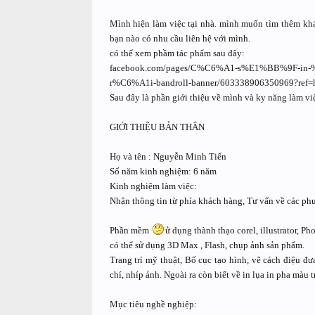
Mình hiện làm việc tại nhà. mình muốn tìm thêm khác
bạn nào có nhu cầu liên hệ với mình.
có thể xem phầm tác phẩm sau đây:
facebook.com/pages/C%C6%A1-s%E1%BB%9F-
r%C6%A1i-bandroll-banner/603338906350969?ref=
Sau đây là phần giới thiệu về mình và ky năng làm vi
GIỚI THIỆU BẢN THÂN
Họ và tên : Nguyễn Minh Tiến
Số năm kinh nghiệm: 6 năm
Kinh nghiệm làm việc:
Nhận thông tin từ phía khách hàng, Tư vấn về các phươn
Phần mềm
ử dụng thành thạo corel, illustrator, P
có thể sử dụng 3D Max , Flash, chụp ảnh sản phẩm.
Trang trí mỹ thuật, Bố cục tạo hình, vẽ cách điệu đưa
chí, nhíp ảnh. Ngoài ra còn biết về in lụa in pha màu t
Mục tiêu nghề nghiệp: