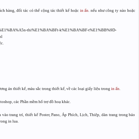
h hàng, đối tác có thể cộng tác thiết kế hoặc
in ấn
. nếu như công ty nào hoặc
in-%E1%BA%A5n-thi%E1%BA%BFt-k%E1%BA%BF-t%E1%BB%9D-
hl
ệc.
g án thiết kế, màu sắc trong thiết kế, về các loại giấy liệu trong
in ấn
.
hotoshop, các Phần mềm hổ trợ đồ hoạ khác.
 vào trang trí, thiết kế Poster, Pano, Áp Phích, Lịch, Thiệp, dàn trang trong báo
rong in lua.