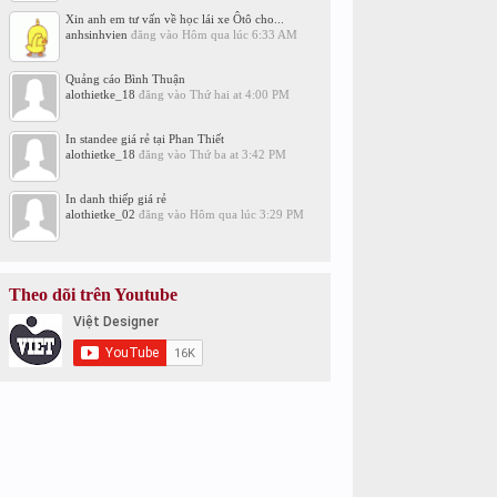
Xin anh em tư vấn về học lái xe Ôtô cho...
anhsinhvien
đăng vào
Hôm qua lúc 6:33 AM
Quảng cáo Bình Thuận
alothietke_18
đăng vào
Thứ hai at 4:00 PM
In standee giá rẻ tại Phan Thiết
alothietke_18
đăng vào
Thứ ba at 3:42 PM
In danh thiếp giá rẻ
alothietke_02
đăng vào
Hôm qua lúc 3:29 PM
Theo dõi trên Youtube