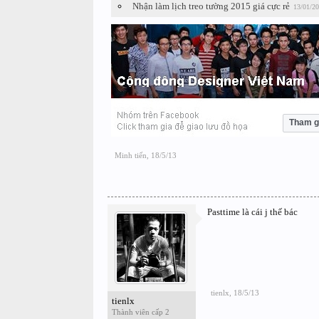
Nhận làm lịch treo tường 2015 giá cực rẻ
13/01/2
Tham g
Minh tiến
,
18/5/13
Pasttime là cái j thế bác
tienlx
,
18/5/13
tienlx
Thành viên cấp 2