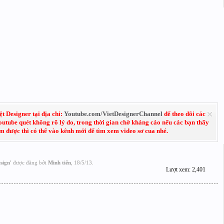
 Designer tại địa chỉ:
Youtube.com/VietDesignerChannel
để theo dõi các
Youtube quét không rõ lý do, trong thời gian chờ kháng cáo nếu các bạn thấy
em được thì có thể vào kênh mới để tìm xem video sơ cua nhé.
sign
'
được đăng bởi
Minh tiến
,
18/5/13
.
Lượt xem: 2,401