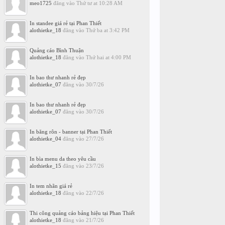
meo1725
đăng vào
Thứ tư at 10:28 AM
In standee giá rẻ tại Phan Thiết
alothietke_18
đăng vào
Thứ ba at 3:42 PM
Quảng cáo Bình Thuận
alothietke_18
đăng vào
Thứ hai at 4:00 PM
In bao thư nhanh rẻ đẹp
alothietke_07
đăng vào
30/7/26
In bao thư nhanh rẻ đẹp
alothietke_07
đăng vào
30/7/26
In băng rôn - banner tại Phan Thiết
alothietke_04
đăng vào
27/7/26
In bìa menu da theo yêu cầu
alothietke_15
đăng vào
23/7/26
In tem nhãn giá rẻ
alothietke_18
đăng vào
22/7/26
Thi công quảng cáo bảng hiệu tại Phan Thiết
alothietke_18
đăng vào
21/7/26