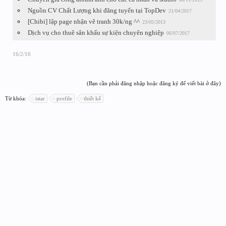
Nguồn CV Chất Lượng khi đăng tuyển tại TopDev
21/04/2017
[Chibi] lập page nhận vẽ tranh 30k/ng ^^
23/05/2013
Dịch vụ cho thuê sân khấu sự kiện chuyên nghiệp
06/07/2017
16/2/16
(Bạn cần phải đăng nhập hoặc đăng ký để viết bài ở đây)
Từ khóa:
istar
profile
thiết kế