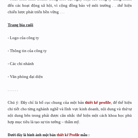
đến các hoạt động xã hội, vì cộng đồng bảo vệ môi trường . . .thể hiện
chiến lược phát triển bền vững . . .
Trang bìa cuối
- Logo của công ty
- Thông tin của công ty
- Các chi nhánh
- Văn phòng đại diện
. . . . . .
Chú ý: Đây chỉ là bố cục chung của một bản
thiết kế
profile
, để thể hiện
chi tiết cho từng nghành nghề và lĩnh vực kinh doanh, nội dung và thứ tự
nội dung bên trong phải được cân nhắc thể hiện một cách khoa học phù
hợp mục tiêu là tạo sự tin tưởng – thẩm mỹ.
Dưới đây là hình ảnh một bản
thiết kế
Profile
mẫu
: