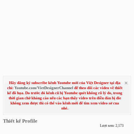
Hãy đăng ký subscribe kênh Youtube mới của Việt Designer tại địa
chỉ:
Youtube.com/VietDesignerChannel
để theo dõi các video về thiết
kế đồ họa. Do trước đó kênh cũ bị Youtube quét không rõ lý do, trong
thời gian chờ kháng cáo nếu các bạn thấy video trên diễn đàn bị die
không xem được thì có thể vào kênh mới để tìm xem video sơ cua
nhé.
Thiết kế Profile
Lượt xem: 2,173