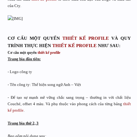
của Cty.
CƠ CẤU MỘT QUYỂN
THIẾT KẾ
PROFILE
VÀ
QUY
TRÌNH THỰC HIỆN
THIẾT KẾ
PROFILE
NHƯ SAU:
Cơ cấu một quyển
thiết kế
profile
Trang bìa đầu tiên:
- Logo công ty
- Tên công ty: Thể hiện song ngữ Anh – Việt
- Để tạo sự mạnh mẽ vững chắc sang trọng – thường in với chất liệu
Couché, offset 4 màu. Và phụ thuộc vào phong cách của từng bảng
thiết
kế
profile
.
Trang bìa thứ 2, 3
Bao gồm nội dung sau: