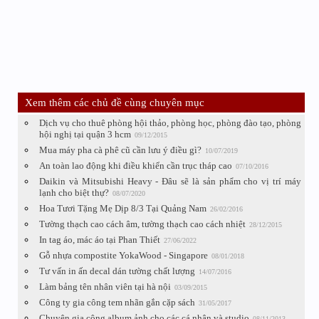
Xem thêm các chủ đề cùng chuyên mục
Dịch vụ cho thuê phòng hội thảo, phòng học, phòng đào tạo, phòng
hội nghị tại quận 3 hcm
09/12/2015
Mua máy pha cà phê cũ cần lưu ý điều gì?
10/07/2019
An toàn lao động khi điều khiển cần trục tháp cao
07/10/2016
Daikin và Mitsubishi Heavy - Đâu sẽ là sản phẩm cho vị trí máy
lạnh cho biệt thự?
08/07/2020
Hoa Tươi Tặng Mẹ Dịp 8/3 Tại Quảng Nam
26/02/2016
Tường thạch cao cách âm, tường thạch cao cách nhiệt
28/12/2015
In tag áo, mác áo tại Phan Thiết
27/06/2022
Gỗ nhựa compostite YokaWood - Singapore
08/01/2018
Tư vấn in ấn decal dán tường chất lượng
14/07/2016
Làm bảng tên nhân viên tại hà nội
03/09/2015
Công ty gia công tem nhãn gắn cặp sách
31/05/2017
Chuyên gia công album ảnh cho các cá nhân và studio
08/11/2013