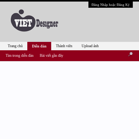
Đăng Nhập hoặc Đăng Ký
Trang chủ
Thành viên
Upload ảnh
Diễn đàn
Tìm trong diễn đàn
Bài viết gần đây