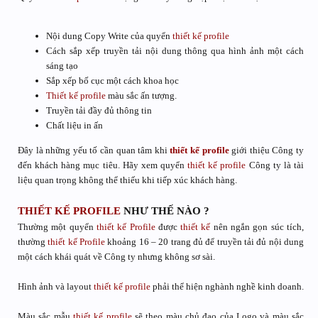
Nội dung Copy Write của quyển
thiết kế
profile
Cách sắp xếp truyền tải nội dung thông qua hình ảnh một cách
sáng tạo
Sắp xếp bố cục một cách khoa học
Thiết kế
profile
màu sắc ấn tượng.
Truyền tải đầy đủ thông tin
Chất liệu in ấn
Đây là những yếu tố cần quan tâm khi
thiết kế
profile
giới thiệu Công ty
đến khách hàng mục tiêu. Hãy xem quyển
thiết kế
profile
Công ty là tài
liệu quan trọng không thể thiếu khi tiếp xúc khách hàng.
THIẾT KẾ
PROFILE
NHƯ THẾ NÀO ?
Thường một quyển
thiết kế
Profile
được
thiết kế
nên ngắn gọn súc tích,
thường
thiết kế
Profile
khoảng 16 – 20 trang đủ để truyền tải đủ nội dung
một cách khái quát về Công ty nhưng không sơ sài.
Hình ảnh và layout
thiết kế
profile
phải thể hiện nghành nghề kinh doanh.
Màu sắc mẫu
thiết kế
profile
sẽ theo màu chủ đạo của Logo và màu sắc