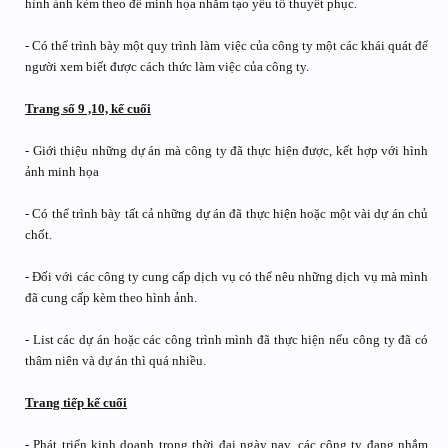
hình ảnh kèm theo để minh họa nhắm tạo yếu tố thuyết phục.
- Có thể trình bày một quy trình làm việc của công ty một các khái quát để
người xem biết được cách thức làm việc của công ty.
Trang số 9 ,10, kế cuối
- Giới thiệu những dự án mà công ty đã thực hiện được, kết hợp với hình
ảnh minh họa
- Có thể trình bày tất cả những dự án đã thực hiện hoặc một vài dự án chủ
chốt.
- Đối với các công ty cung cấp dịch vụ có thể nêu những dịch vụ mà mình
đã cung cấp kèm theo hình ảnh.
- List các dự án hoặc các công trình mình đã thực hiện nếu công ty đã có
thâm niên và dự án thì quá nhiều.
Trang tiếp kế cuối
- Phát triển kinh doanh trong thời đại ngày nay, các công ty đang nhắm