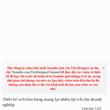
Hãy đăng ký subscribe kênh Youtube mới của Việt Designer tại địa
chỉ:
Youtube.com/VietDesignerChannel
để theo dõi các video về thiết
kế đồ họa. Do trước đó kênh cũ bị Youtube quét không rõ lý do, trong
thời gian chờ kháng cáo nếu các bạn thấy video trên diễn đàn bị die
không xem được thì có thể vào kênh mới để tìm xem video sơ cua
nhé.
Thiết kế web bán hàng mang lại nhiều lợi ích cho doanh
nghiệp
Lượt xem: 1,425