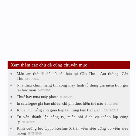
Xem thêm các chủ đề cùng chuyên mục
Mẫu am thờ đá để hũ cốt bán tại Cần Thơ - Am thờ tại Cần
Thơ
08/01/2025
Nhà thầu chính hãng thi công máy lạnh tủ đứng giá mềm trọn gói
tại hóc môn
04/03/2021
Thuê hay mua máy photo
06/03/2016
In catalogue giá bao nhiêu, chi phí thực hiện thế nào
11/03/2017
Khóa học tiếng anh giao tiếp tại trung tâm tiếng anh
26/12/2015
Tư vấn thành lập công ty, miễn phí dịch vụ thành lập công
ty
20/10/2021
Kính cường lực Oppo Realme X tràn viền siêu cứng bo viền siêu
mỏng
28/05/2019