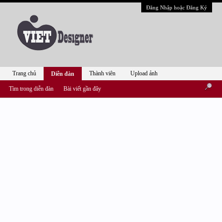
Đăng Nhập hoặc Đăng Ký
Trang chủ
Thành viên
Upload ảnh
Diễn đàn
Tìm trong diễn đàn
Bài viết gần đây