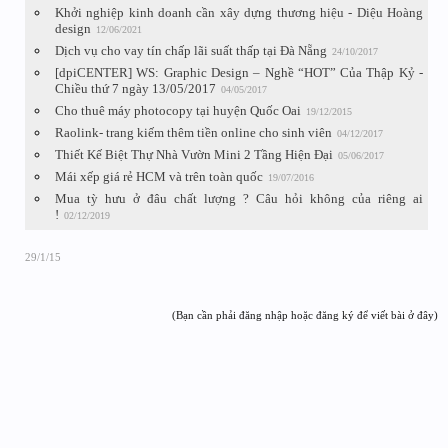
Khởi nghiệp kinh doanh cần xây dựng thương hiệu - Diệu Hoàng
design
12/06/2021
Dịch vụ cho vay tín chấp lãi suất thấp tại Đà Nẵng
24/10/2017
[dpiCENTER] WS: Graphic Design – Nghề “HOT” Của Thập Kỷ -
Chiều thứ 7 ngày 13/05/2017
04/05/2017
Cho thuê máy photocopy tại huyện Quốc Oai
19/12/2015
Raolink- trang kiếm thêm tiền online cho sinh viên
04/12/2017
Thiết Kế Biệt Thự Nhà Vườn Mini 2 Tầng Hiện Đại
05/06/2017
Mái xếp giá rẻ HCM và trên toàn quốc
19/07/2016
Mua tỳ hưu ở đâu chất lượng ? Câu hỏi không của riêng ai
!
02/12/2019
29/1/15
(Bạn cần phải đăng nhập hoặc đăng ký để viết bài ở đây)