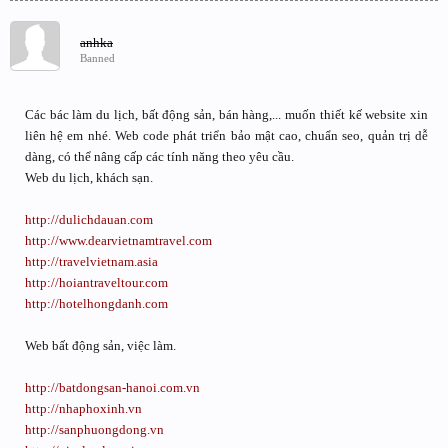
anhka
Banned
Các bác làm du lịch, bất động sản, bán hàng,... muốn thiết kế website xin
liên hệ em nhé. Web code phát triển bảo mật cao, chuẩn seo, quản trị dễ
dàng, có thể nâng cấp các tính năng theo yêu cầu.
Web du lịch, khách sạn.
http://dulichdauan.com
http://www.dearvietnamtravel.com
http://travelvietnam.asia
http://hoiantraveltour.com
http://hotelhongdanh.com
Web bất động sản, việc làm.
http://batdongsan-hanoi.com.vn
http://nhaphoxinh.vn
http://sanphuongdong.vn