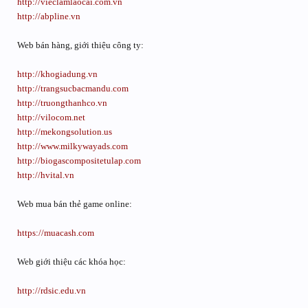
http://vieclamlaocai.com.vn
http://abpline.vn
Web bán hàng, giới thiệu công ty:
http://khogiadung.vn
http://trangsucbacmandu.com
http://truongthanhco.vn
http://vilocom.net
http://mekongsolution.us
http://www.milkywayads.com
http://biogascompositetulap.com
http://hvital.vn
Web mua bán thẻ game online:
https://muacash.com
Web giới thiệu các khóa học:
http://rdsic.edu.vn