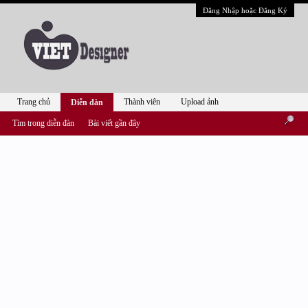
Đăng Nhập hoặc Đăng Ký
Trang chủ
Thành viên
Upload ảnh
Diễn đàn
Tìm trong diễn đàn
Bài viết gần đây