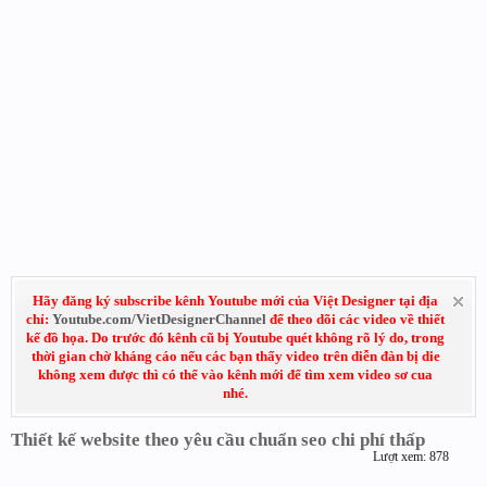
Hãy đăng ký subscribe kênh Youtube mới của Việt Designer tại địa
chỉ:
Youtube.com/VietDesignerChannel
để theo dõi các video về thiết
kế đồ họa. Do trước đó kênh cũ bị Youtube quét không rõ lý do, trong
thời gian chờ kháng cáo nếu các bạn thấy video trên diễn đàn bị die
không xem được thì có thể vào kênh mới để tìm xem video sơ cua
nhé.
Thiết kế website theo yêu cầu chuẩn seo chi phí thấp
Lượt xem: 878