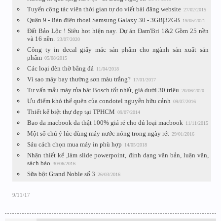
Tuyển cộng tác viên thời gian tự do viết bài đăng website
27/02/2015
Quận 9 - Bán điện thoại Samsung Galaxy 30 - 3GB|32GB
19/05/2021
Đất Bảo Lộc ! Siêu hot hiện nay. Dự án Đam'Bri 1&2 Gồm 25 nền
và 16 nền.
23/07/2020
Công ty in decal giấy mác sản phẩm cho ngành sản xuất sản
phẩm
05/08/2015
Các loại đèn thờ bằng đá
11/04/2018
Vì sao máy bay thường sơn màu trắng?
17/01/2017
Tư vấn mẫu máy rửa bát Bosch tốt nhất, giá dưới 30 triệu
20/06/2020
Ưu điểm khó thể quên của condotel nguyễn hữu cảnh
09/07/2016
Thiết kế biệt thự đẹp tại TPHCM
09/07/2014
Bao da macbook da thật 100% giá rẻ cho đủ loại macbook
11/11/2015
Một số chú ý lúc dùng máy nước nóng trong ngày rét
29/01/2016
Sáu cách chọn mua máy in phù hợp
14/05/2018
Nhận thiết kế ,làm slide powerpoint, định dạng văn bản, luận văn,
sách báo
30/06/2016
Sữa bột Grand Noble số 3
26/03/2016
9/11/17