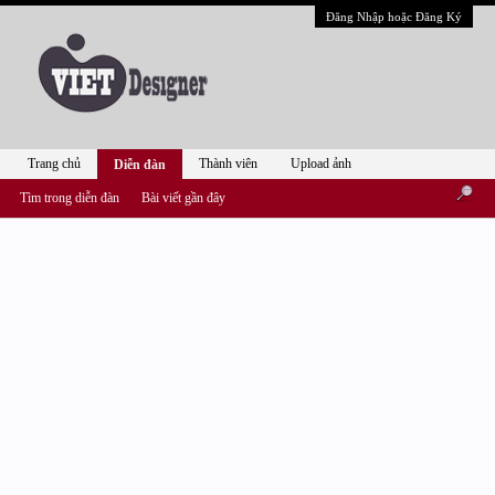
Đăng Nhập hoặc Đăng Ký
Trang chủ
Thành viên
Upload ảnh
Diễn đàn
Tìm trong diễn đàn
Bài viết gần đây