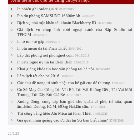
Xem thêm các chủ đề cùng chuyên mục
In phiếu ghi order giá rẻ
01/07/2015
Pin dự phòng SAMSUNG 16800mAh
26/05/2015
Dịch vụ phá mật khẩu tài khoản Blackberry ID
16/12/2016
Giá dịch vụ chụp ảnh cưới ngoại cảnh của Bắp Studio tại
TPHCM
20/05/2013
In tờ rơi - tờ gấp
10/08/2018
In bìa menu da tại Phan Thiết
20/04/2021
Lắp đặt phòng net phongnet.com
04/12/2018
In catalogue uy tín tại Điện Biên
23/08/2016
Khai giảng khóa tin học văn phòng tại hà nội
16/06/2018
Làm lịch têt cho bé 2016
30/09/2015
Các chủ đề trang trí sinh nhật cho bé gái cực dễ thương
17/06/2018
Cơ Sở May Gia Công Túi Vải Bố, Túi Vải Không Dệt , Túi Vải Môi
Trường, Túi Dây Rút Giá Rẻ
17/07/2017
Xưởng đóng, cung cấp bàn ghế cho quán cà phê, trà sữa, quán
ăn,..Bình Dương, HCM, ĐÔng Nai,lân cận.
17/01/2018
Thi công bảng hiệu Alu Mica tại Phan Thiết
14/08/2020
Giá quạt nhựa quảng cáo ưu đãi tại SG bạn biết chưa?
27/06/2018
22/9/23