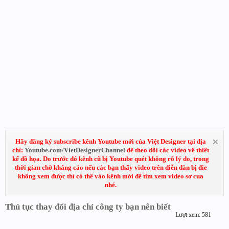
Hãy đăng ký subscribe kênh Youtube mới của Việt Designer tại địa
chỉ:
Youtube.com/VietDesignerChannel
để theo dõi các video về thiết
kế đồ họa. Do trước đó kênh cũ bị Youtube quét không rõ lý do, trong
thời gian chờ kháng cáo nếu các bạn thấy video trên diễn đàn bị die
không xem được thì có thể vào kênh mới để tìm xem video sơ cua
nhé.
Thủ tục thay đổi địa chỉ công ty bạn nên biết
Lượt xem: 581