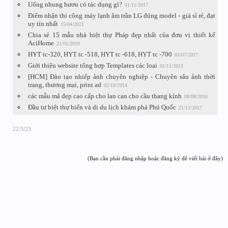
Uống nhung hươu có tác dụng gì?
01/11/2017
Điểm nhận thi công máy lạnh âm trần LG đúng model - giá sỉ rẻ, đạt
uy tín nhất
15/04/2021
Chia sẻ 15 mẫu nhà biệt thự Pháp đẹp nhất của đơn vị thiết kế
AciHome
21/01/2019
HYT tc-320, HYT tc -518, HYT tc -618, HYT tc -700
03/07/2017
Giới thiệu website tổng hợp Templates các loại
01/11/2013
[HCM] Đào tạo nhiếp ảnh chuyên nghiệp - Chuyên sâu ảnh thời
trang, thương mại, print ad
02/10/2014
các mẫu mã đẹp cao cấp cho lan can cho cầu thang kính
08/08/2016
Đầu tư biệt thự biển và di du lịch khám phá Phú Quốc
21/11/2017
22/3/23
(Bạn cần phải đăng nhập hoặc đăng ký để viết bài ở đây)