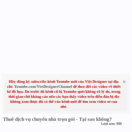
Hãy đăng ký subscribe kênh Youtube mới của Việt Designer tại địa
chỉ:
Youtube.com/VietDesignerChannel
để theo dõi các video về thiết
kế đồ họa. Do trước đó kênh cũ bị Youtube quét không rõ lý do, trong
thời gian chờ kháng cáo nếu các bạn thấy video trên diễn đàn bị die
không xem được thì có thể vào kênh mới để tìm xem video sơ cua
nhé.
Thuê dịch vụ chuyển nhà trọn gói - Tại sao không?
Lượt xem: 900