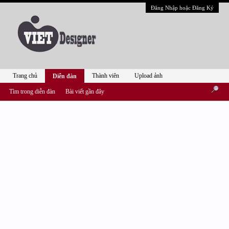
Đăng Nhập hoặc Đăng Ký
Trang chủ
Thành viên
Upload ảnh
Diễn đàn
Tìm trong diễn đàn
Bài viết gần đây