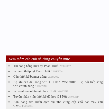
Xem thêm các chủ đề cùng chuyên mục
Thi công bảng hiệu tại Phan Thiết
22/12/2022
In danh thiếp tại Phan Thiết
22/04/2024
Cần thiết kế banner động
25/09/2012
Bộ khuếch đại sóng wifi TP-LINK WA850RE - Bộ nối tiếp sóng
wifi chính hãng
14/05/2018
In decal tem nhãn tại Phan Thiết
16/02/2019
Tuyển nhân viên thiết kế đồ họa (01 Nữ)
28/08/2014
Bạn đang tìm kiếm dịch vụ nhà cung cấp chỗ đặt máy chủ
CMC
14/07/2015