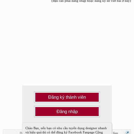
(Bạn cần phải đăng nhập hoặc đăng ký để viết bài ở đây)
Đăng ký thành viên
Đăng nhập
Chào Bạn, nếu bạn có nhu cầu tuyển dụng designer nhanh
và hiệu quả thì có thể đăng ký Facebook Fanpage Cộng
...
Diễn đàn
Diễn đàn Designer Việt Nam
Tuyển dụng việc làm