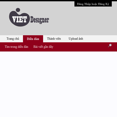
Đăng Nhập hoặc Đăng Ký
Trang chủ
Thành viên
Upload ảnh
Diễn đàn
Tìm trong diễn đàn
Bài viết gần đây