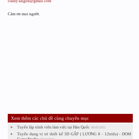
classy.saigon@gmail.com
Cảm ơn mọi người.
Xem thêm các chủ đề cùng chuyên mục
Tuyển lập trình viên làm việc tại Hàn Quốc
06/05/2015
Tuyển dụng vị trí thiết kế 3D GẤP ( LƯƠNG 8 - 12triệu) - DOM
Game Studio