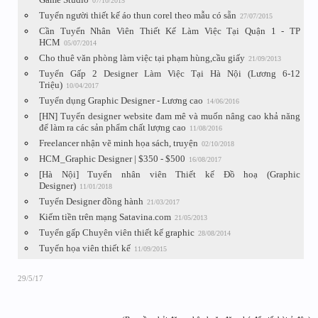
07/10/2015
Tuyển người thiết kế áo thun corel theo mẫu có sẵn
27/07/2015
Cần Tuyển Nhân Viên Thiết Kế Làm Việc Tại Quận 1 - TP
HCM
05/07/2014
Cho thuê văn phòng làm việc tại phạm hùng,cầu giấy
21/09/2013
Tuyển Gấp 2 Designer Làm Việc Tại Hà Nội (Lương 6-12
Triệu)
10/04/2017
Tuyển dụng Graphic Designer - Lương cao
14/06/2016
[HN] Tuyển designer website đam mê và muốn nâng cao khả năng
để làm ra các sản phẩm chất lượng cao
11/08/2016
Freelancer nhận vẽ minh họa sách, truyện
02/10/2018
HCM_Graphic Designer | $350 - $500
16/08/2017
[Hà Nội] Tuyển nhân viên Thiết kế Đồ hoạ (Graphic
Designer)
11/01/2018
Tuyển Designer đồng hành
21/03/2017
Kiếm tiền trên mạng Satavina.com
21/05/2013
Tuyển gấp Chuyên viên thiết kế graphic
28/08/2014
Tuyển họa viên thiết kế
11/09/2015
29/5/17