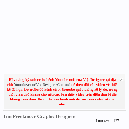
Hãy đăng ký subscribe kênh Youtube mới của Việt Designer tại địa
chỉ:
Youtube.com/VietDesignerChannel
để theo dõi các video về thiết
kế đồ họa. Do trước đó kênh cũ bị Youtube quét không rõ lý do, trong
thời gian chờ kháng cáo nếu các bạn thấy video trên diễn đàn bị die
không xem được thì có thể vào kênh mới để tìm xem video sơ cua
nhé.
Tìm Freelancer Graphic Designer.
Lượt xem: 1,137