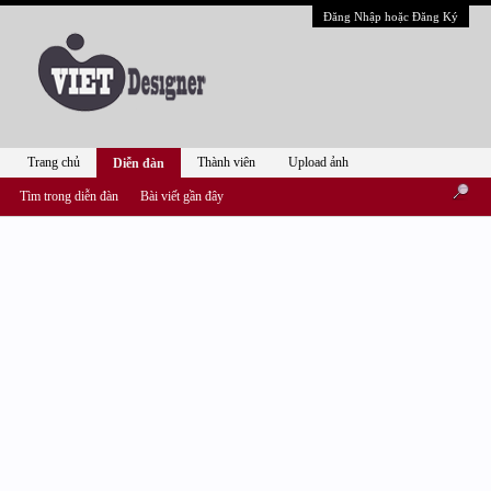
Đăng Nhập hoặc Đăng Ký
Trang chủ
Thành viên
Upload ảnh
Diễn đàn
Tìm trong diễn đàn
Bài viết gần đây