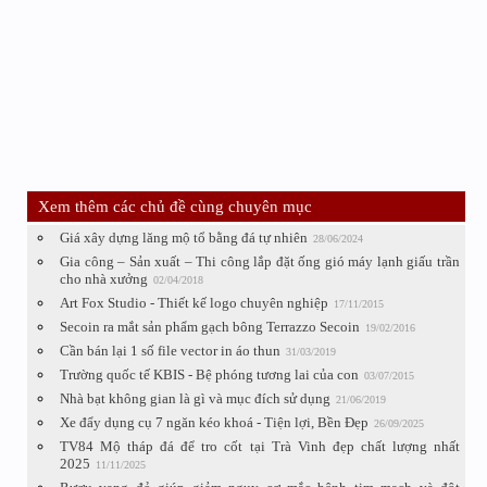
Xem thêm các chủ đề cùng chuyên mục
Giá xây dựng lăng mộ tổ bằng đá tự nhiên
28/06/2024
Gia công – Sản xuất – Thi công lắp đặt ống gió máy lạnh giấu trần
cho nhà xưởng
02/04/2018
Art Fox Studio - Thiết kế logo chuyên nghiệp
17/11/2015
Secoin ra mắt sản phẩm gạch bông Terrazzo Secoin
19/02/2016
Cần bán lại 1 số file vector in áo thun
31/03/2019
Trường quốc tế KBIS - Bệ phóng tương lai của con
03/07/2015
Nhà bạt không gian là gì và mục đích sử dụng
21/06/2019
Xe đẩy dụng cụ 7 ngăn kéo khoá - Tiện lợi, Bền Đẹp
26/09/2025
TV84 Mộ tháp đá để tro cốt tại Trà Vinh đẹp chất lượng nhất
2025
11/11/2025