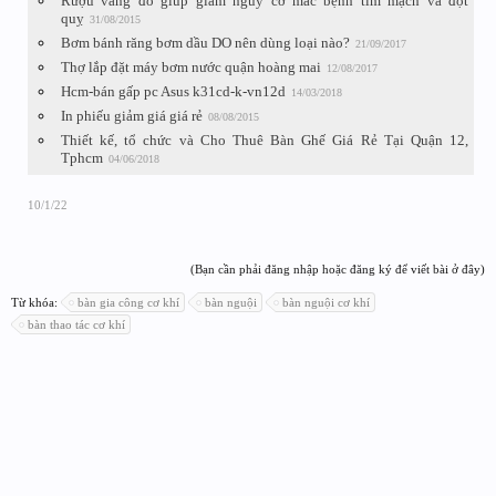
Rượu vang đỏ giúp giảm nguy cơ mắc bệnh tim mạch và đột
quỵ
31/08/2015
Bơm bánh răng bơm dầu DO nên dùng loại nào?
21/09/2017
Thợ lắp đặt máy bơm nước quận hoàng mai
12/08/2017
Hcm-bán gấp pc Asus k31cd-k-vn12d
14/03/2018
In phiếu giảm giá giá rẻ
08/08/2015
Thiết kế, tổ chức và Cho Thuê Bàn Ghế Giá Rẻ Tại Quận 12,
Tphcm
04/06/2018
10/1/22
(Bạn cần phải đăng nhập hoặc đăng ký để viết bài ở đây)
Từ khóa:
bàn gia công cơ khí
bàn nguội
bàn nguội cơ khí
bàn thao tác cơ khí