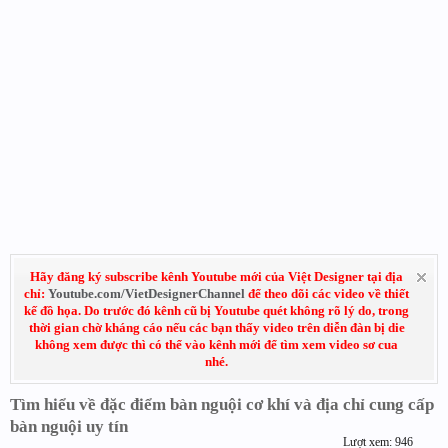
Hãy đăng ký subscribe kênh Youtube mới của Việt Designer tại địa
chỉ:
Youtube.com/VietDesignerChannel
để theo dõi các video về thiết
kế đồ họa. Do trước đó kênh cũ bị Youtube quét không rõ lý do, trong
thời gian chờ kháng cáo nếu các bạn thấy video trên diễn đàn bị die
không xem được thì có thể vào kênh mới để tìm xem video sơ cua
nhé.
Tìm hiểu về đặc điểm bàn nguội cơ khí và địa chỉ cung cấp
bàn nguội uy tín
Lượt xem: 946